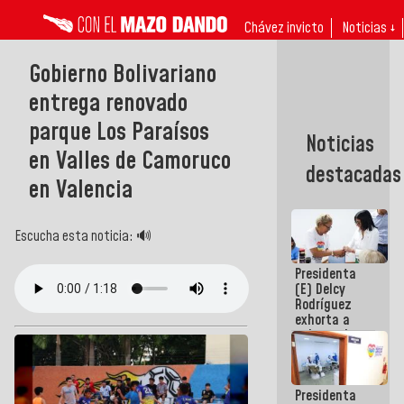
Chávez invicto
Noticias ↓
Gobierno Bolivariano
entrega renovado
parque Los Paraísos
Noticias
en Valles de Camoruco
destacadas
en Valencia
Escucha esta noticia: 🔊
Presidenta
(E) Delcy
Rodríguez
exhorta a
gobernadores
y alcaldes a
edificar
casas para
Presidenta
abuelos