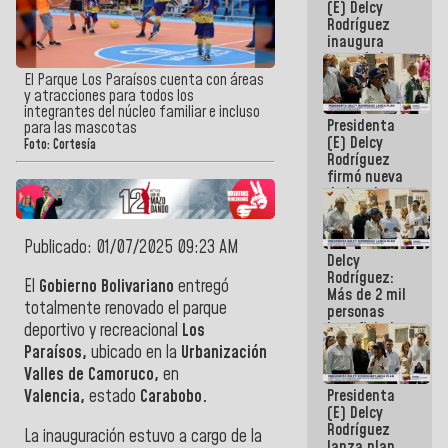
(E) Delcy
Rodríguez
inaugura
casa de los
Abuelos
El Parque Los Paraísos cuenta con áreas
Primavera
y atracciones para todos los
en Caracas
integrantes del núcleo familiar e incluso
Presidenta
para las mascotas
(E) Delcy
Foto: Cortesía
Rodríguez
firmó nueva
de Ley de
Arrendamiento
aprobada
por la AN
Publicado: 01/07/2025 09:23 AM
Delcy
Rodríguez:
El
Gobierno Bolivariano
entregó
Más de 2 mil
totalmente renovado el parque
personas
beneficiadas
deportivo y recreacional
Los
con planes
Paraísos,
ubicado en la
Urbanización
para
Valles de Camoruco,
en
atención de
Presidenta
Valencia,
estado
Carabobo.
emergencia
(E) Delcy
sísmica en
Rodríguez
la última
La inauguración estuvo a cargo de
la
lanza plan