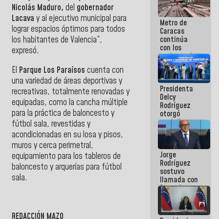
manejo de
Nicolás Maduro,
del
gobernador
escombros
Lacava
y al ejecutivo municipal para
Metro de
en La Guaira
lograr espacios óptimos para todos
Caracas
continúa
los habitantes de Valencia”,
con los
expresó.
trabajos de
mantenimiento
El
Parque Los Paraísos
cuenta con
e inspección
una variedad de áreas deportivas y
en la Línea 2
Presidenta
recreativas, totalmente renovadas y
Delcy
equipadas, como la cancha múltiple
Rodríguez
para la práctica de baloncesto y
otorgó
medalla
fútbol sala, revestidas y
"Héroe de
acondicionadas en su losa y pisos,
Venezuela"
muros y cerca perimetral,
a servidores
Jorge
públicos
equipamiento para los tableros de
Rodríguez
baloncesto y arquerías para fútbol
sostuvo
sala.
llamada con
Dinorah
Figuera y
acuerdan
primer
REDACCIÓN MAZO