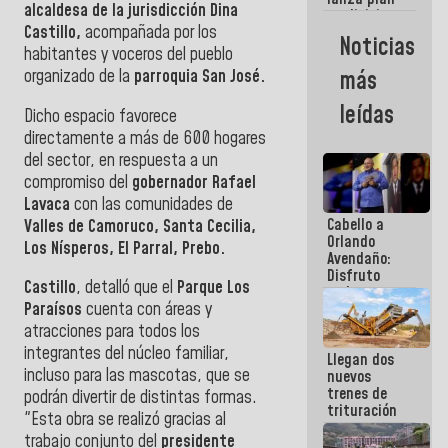
semana
alcaldesa de la jurisdicción Dina
crediticio
Castillo,
acompañada por los
con subsidio
Noticias
a Juntas de
habitantes y voceros del pueblo
Condominio
organizado de la
parroquia San José.
más
leídas
Dicho espacio favorece
directamente a más de 600 hogares
del sector, en
respuesta a un
compromiso del
gobernador Rafael
Lavaca
con las comunidades de
Cabello a
Valles de Camoruco, Santa Cecilia,
Orlando
Los Nísperos, El Parral, Prebo.
Avendaño:
Disfruto
Castillo
, detalló que el
Parque Los
cada vez
Paraísos
cuenta con áreas y
que escribes
porque lo
atracciones para todos los
que haces
integrantes del núcleo familiar,
Llegan dos
es
incluso para las mascotas, que se
nuevos
embarrarla
trenes de
podrán divertir de distintas formas.
trituración
"Esta obra se realizó gracias al
para
trabajo conjunto del
presidente
optimizar