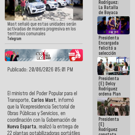
Rodríguez:
La Batalla
de Boyaca
representa
un capítulo
Mast señaló que estas unidades serán
decisivo en
activadas de manera progresiva en los
la gesta
territorios comunales
Presidenta
emancipadora
Telegram
Encargada
de nuestra
felicitó a
América
selección
femenina de
baloncesto
por su
Publicado: 20/06/2026 05:01 PM
clasificación
Presidenta
a la
(E) Delcy
AmeriCup
Rodríguez
2027
El ministro del Poder Popular para el
ordena Plan
maestro de
Transporte,
Carlos Mast
, informó
desarrollo
que la Vicepresidencia Sectorial de
logístico y
Obras Públicas y Servicios, en
turístico
Presidenta
para La
coordinación con la Gobernación de
(E)
Guaira
Nueva Esparta
, realizó la entrega de
Rodríguez
22 plantas potabilizadoras portátiles
constata