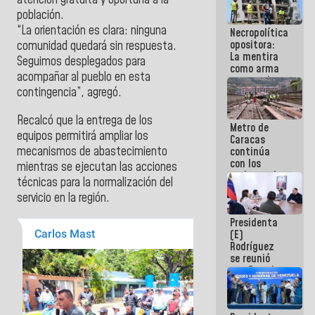
atención gratuita y oportuna a la
manejo de
población.
escombros
“La orientación es clara: ninguna
Necropolítica
en La Guaira
opositora:
comunidad quedará sin respuesta.
La mentira
Seguimos desplegados para
como arma
acompañar al pueblo en esta
contra el
contingencia”, agregó.
Pueblo
Recalcó que la entrega de los
Metro de
equipos permitirá ampliar los
Caracas
mecanismos de abastecimiento
continúa
con los
mientras se ejecutan las acciones
trabajos de
técnicas para la normalización del
mantenimiento
servicio en la región.
e inspección
en la Línea 2
Presidenta
(E)
Rodríguez
se reunió
con Estado
Mayor
Eléctrico
para