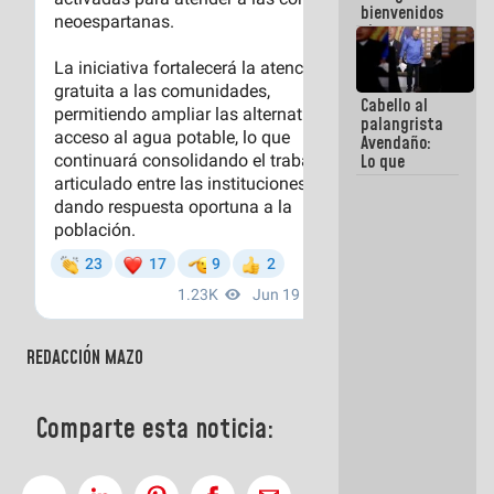
bienvenidos
siempre que
estén en el
marco de la
Constitución
Cabello al
de la
palangrista
República
Avendaño:
Lo que
vayas a
escribir
hazlo hoy
por que no
sabemos si
la semana
que viene
hay
programa
REDACCIÓN MAZO
Comparte esta noticia: