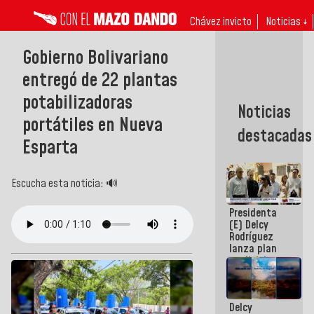
Chávez invicto
Noticias ↓
Gobierno Bolivariano
entregó de 22 plantas
potabilizadoras
Noticias
portátiles en Nueva
destacadas
Esparta
Escucha esta noticia: 🔊
Presidenta
(E) Delcy
Rodríguez
lanza plan
crediticio
con subsidio
a Juntas de
Condominio
Delcy