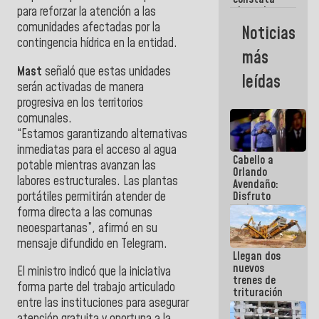
para reforzar la atención a las
obras de
rehabilitación
comunidades afectadas por la
Noticias
de Escuela
contingencia hídrica en la entidad.
Militar de
más
Mamo en La
Mast
señaló que estas unidades
Guaira
leídas
serán activadas de manera
progresiva en los territorios
comunales.
“Estamos garantizando alternativas
inmediatas para el acceso al agua
Cabello a
potable mientras avanzan las
Orlando
labores estructurales. Las plantas
Avendaño:
portátiles permitirán atender de
Disfruto
cada vez
forma directa a las comunas
que escribes
neoespartanas”, afirmó en su
porque lo
mensaje difundido en Telegram.
que haces
Llegan dos
es
nuevos
embarrarla
El ministro indicó que la iniciativa
trenes de
forma parte del trabajo articulado
trituración
entre las instituciones para asegurar
para
optimizar