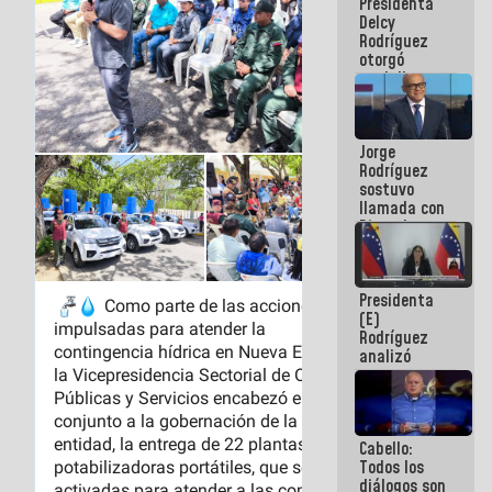
Presidenta
abordar
Delcy
planes de
Rodríguez
acción
otorgó
medalla
"Héroe de
Venezuela"
a servidores
Jorge
públicos
Rodríguez
sostuvo
llamada con
Dinorah
Figuera y
acuerdan
primer
Presidenta
encuentro
(E)
presencial
Rodríguez
para el
analizó
diálogo
junto a
gobernadores
planes de
recuperación
Cabello:
del Sistema
Todos los
Eléctrico
diálogos son
Nacional