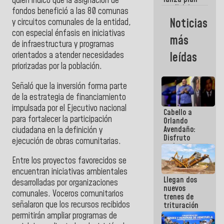
quien indicó que la asignación de
semana
crediticio
fondos benefició a las 80 comunas
con subsidio
Noticias
y circuitos comunales de la entidad,
a Juntas de
con especial énfasis en iniciativas
Condominio
más
de infraestructura y programas
orientados a atender necesidades
leídas
priorizadas por la población.
Señaló que la inversión forma parte
de la estrategia de financiamiento
impulsada por el Ejecutivo nacional
Cabello a
para fortalecer la participación
Orlando
Avendaño:
ciudadana en la definición y
Disfruto
ejecución de obras comunitarias.
cada vez
que escribes
Entre los proyectos favorecidos se
porque lo
encuentran iniciativas ambientales
que haces
Llegan dos
es
desarrolladas por organizaciones
nuevos
embarrarla
comunales. Voceros comunitarios
trenes de
señalaron que los recursos recibidos
trituración
para
permitirán ampliar programas de
optimizar