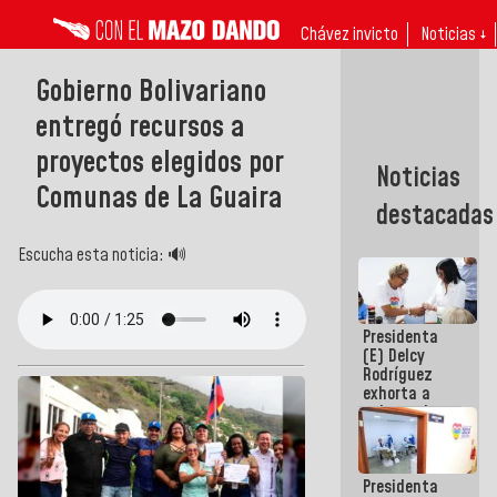
Chávez invicto
Noticias ↓
Gobierno Bolivariano
entregó recursos a
proyectos elegidos por
Noticias
Comunas de La Guaira
destacadas
Escucha esta noticia: 🔊
Presidenta
(E) Delcy
Rodríguez
exhorta a
gobernadores
y alcaldes a
edificar
casas para
Presidenta
abuelos