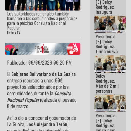
(E) Delcy
Rodríguez
inaugura
Las autoridades regionales también
casa de los
llamaron a las comunidades a prepararse
Abuelos
para la próxima Consulta Nacional
Primavera
Popular
en Caracas
Foto VTV
Presidenta
(E) Delcy
Rodríguez
firmó nueva
de Ley de
Arrendamiento
Publicado: 06/06/2026 06:29 PM
aprobada
por la AN
El
Gobierno Bolivariano de La Guaira
Delcy
entregó recursos a unos 600
Rodríguez:
Más de 2 mil
proyectos seleccionados por las
personas
comunidades durante la
Consulta
beneficiadas
Nacional Popular
realizada el pasado
con planes
para
8 de marzo.
atención de
Presidenta
emergencia
Así lo dio a conocer el gobernador de
(E) Delcy
sísmica en
La Guaira,
José Alejandro Terán
,
Rodríguez
la última
lanza plan