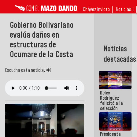
Chávez invicto
Noticias ↓
Gobierno Bolivariano
evalúa daños en
estructuras de
Noticias
Ocumare de la Costa
destacadas
Escucha esta noticia: 🔊
Delcy
Rodríguez
felicitó a la
selección
nacional
masculina
de voleibol
campeona
Presidenta
de la Copa