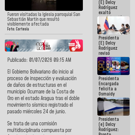
(E) Delcy
Panamericana
Rodríguez
Sub-17
exaltó
Fueron visitadas la Iglesia parroquial San
participación
Sebastián Martín que resultó
de
visiblemente afectada
Venezuela
Foto: Cortesía
en Juegos
Presidenta
Centroamericanos
(E) Delcy
y del Caribe
Rodríguez
2026
revisó
agenda
Publicado: 01/07/2026 09:15 AM
económica y
ejecución de
El Gobierno Bolivariano dio inicio al
fondos de
proceso de inspección y evaluación
Presidenta
emergencia
Encargada
post-sismos
de daños de estructuras en el
felicita a
municipio Ocumare de la Costa de
Osmaidy
Oro en el estado Aragua tras el doble
Arias y
Giraly
movimiento sísmico registrado el
Marcano por
pasado miércoles 24 de junio.
hacer
Presidenta
historia en
Se trata de una comisión
(e) Delcy
los
Rodríguez:
Centroamericanos
multidisciplinaria compuesta por
Pronto