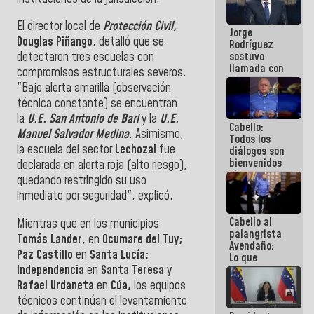
Venezuela"
a servidores
El director local de
Protección Civil,
Jorge
públicos
Douglas Piñango
, detalló que se
Rodríguez
sostuvo
detectaron tres escuelas con
llamada con
compromisos estructurales severos.
Dinorah
"Bajo alerta amarilla (observación
Figuera y
técnica constante) se encuentran
acuerdan
primer
la
U.E. San Antonio de Bari
y la
U.E.
Cabello:
encuentro
Manuel Salvador Medina
. Asimismo,
Todos los
presencial
la escuela del sector
Lechozal
fue
diálogos son
para el
bienvenidos
diálogo
declarada en alerta roja (alto riesgo),
siempre que
quedando restringido su uso
estén en el
inmediato por seguridad", explicó.
marco de la
Constitución
Cabello al
de la
Mientras que en los municipios
palangrista
República
Tomás Lander
, en
Ocumare del Tuy;
Avendaño:
Paz Castillo
en
Santa Lucía;
Lo que
Independencia
en
Santa Teresa
y
vayas a
escribir
Rafael Urdaneta
en
Cúa,
los equipos
hazlo hoy
técnicos continúan el levantamiento
por que no