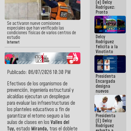
(e) Delcy
los
Rodríguez:
Centroamericanos
Pronto
restableceremos
las
Se activaron nueve comisiones
operaciones
especiales que han verificado las
en el
condiciones físicas de varios centros de
Delcy
Aeropuerto
estudio
Rodríguez
Internacional
Internet
felicita a la
de
Vinotinto
Maiquetía
Sub 20
campeona
frente
México Sub
Publicado: 06/07/2026 10:30 PM
Presidenta
23 en los
Encargada
Centroamericanos
Efectivos de los organismos de
designa
prevención, ingeniería estructural y
nuevos
titulares en
alcaldías ejecutan un despliegue
el
para evaluar las infraestructuras de
Viceministerio
los planteles educativos a fin de
de Energía
Presidenta
garantizar el retorno seguro a las
Eléctrica y
(E) Delcy
CORPOELEC
aulas de clases en los
Valles del
Rodríguez
Tuy,
estado
Miranda,
tras el doblete
exhorta a