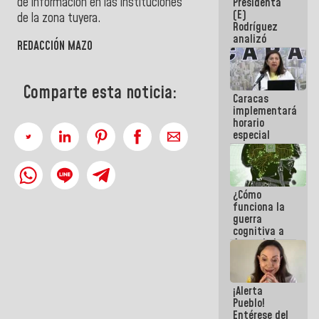
de información en las instituciones
Presidenta
sabemos si
(E)
la semana
de la zona tuyera.
Rodríguez
que viene
analizó
hay
REDACCIÓN MAZO
junto a
programa
gobernadores
planes de
recuperación
Comparte esta noticia:
Caracas
del Sistema
implementará
Eléctrico
horario
Nacional
especial
para
adaptarse
al plan de
ahorro
¿Cómo
energético
funciona la
guerra
cognitiva a
favor de la
narrativa
hegemónica?
(1)
¡Alerta
Pueblo!
Entérese del