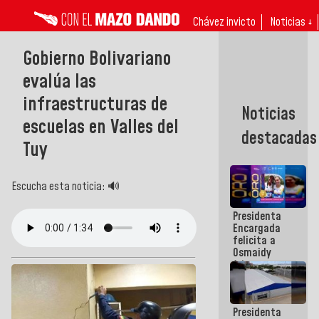
Chávez invicto
Noticias ↓
Gobierno Bolivariano
evalúa las
infraestructuras de
Noticias
escuelas en Valles del
destacadas
Tuy
Escucha esta noticia: 🔊
Presidenta
Encargada
felicita a
Osmaidy
Arias y
Giraly
Marcano por
hacer
Presidenta
historia en