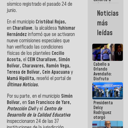
sísmico registrado el pasado 24 de
gobernadores
y alcaldes a
junio.
Noticias
edificar
casas para
En el municipio
Cristóbal Rojas,
más
abuelos
en
Charallave
, la alcaldesa
Yuhismar
leídas
Hernández
informó que se activaron
nueve comisiones especiales que
han verificado las condiciones
físicas de los planteles
Cecilio
Acosta,
el
CEIN Charallave, Simón
Cabello a
Bolívar, Charavares, Ramón Vega,
Orlando
Teresa de Bolívar, Cein Apacuana
y
Avendaño:
Mamá Hipólita,
reseñó el portal de
Disfruto
cada vez
Últimas Noticias.
que escribes
porque lo
Por su parte, en el municipio
Simón
que haces
Bolívar,
en
San Francisco de Yare,
Presidenta
es
Delcy
embarrarla
Protección Civil
y el
Centro de
Rodríguez
Desarrollo de la Calidad Educativa
otorgó
inspeccionaron 24 de las 37
medalla
"Héroe de
instituciones de la jurisdicción.