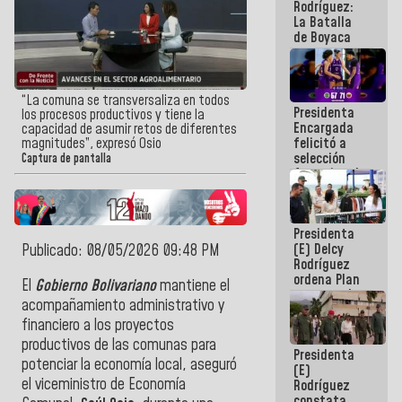
Rodríguez:
La Batalla
de Boyaca
representa
un capítulo
decisivo en
la gesta
“La comuna se transversaliza en todos
Presidenta
emancipadora
los procesos productivos y tiene la
Encargada
de nuestra
capacidad de asumir retos de diferentes
felicitó a
magnitudes”, expresó Osio
América
selección
Captura de pantalla
femenina de
baloncesto
por su
clasificación
Presidenta
a la
(E) Delcy
Publicado: 08/05/2026 09:48 PM
AmeriCup
Rodríguez
2027
ordena Plan
El
Gobierno Bolivariano
mantiene el
maestro de
acompañamiento administrativo y
desarrollo
financiero a los proyectos
logístico y
turístico
productivos de las comunas para
Presidenta
para La
potenciar la economía local, aseguró
(E)
Guaira
el viceministro de Economía
Rodríguez
constata