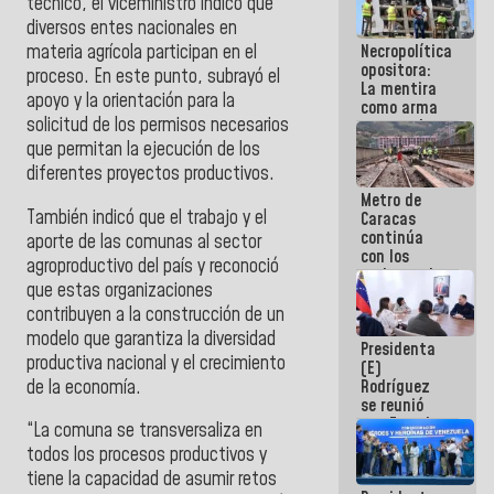
técnico, el viceministro indicó que
manejo de
diversos entes nacionales en
escombros
Necropolítica
materia agrícola participan en el
en La Guaira
opositora:
proceso. En este punto, subrayó el
La mentira
apoyo y la orientación para la
como arma
solicitud de los permisos necesarios
contra el
Pueblo
que permitan la ejecución de los
diferentes proyectos productivos.
Metro de
También indicó que el trabajo y el
Caracas
continúa
aporte de las comunas al sector
con los
agroproductivo del país y reconoció
trabajos de
que estas organizaciones
mantenimiento
e inspección
contribuyen a la construcción de un
en la Línea 2
modelo que garantiza la diversidad
Presidenta
productiva nacional y el crecimiento
(E)
de la economía.
Rodríguez
se reunió
con Estado
“La comuna se transversaliza en
Mayor
todos los procesos productivos y
Eléctrico
tiene la capacidad de asumir retos
para