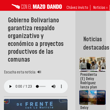
Chávez invicto
Noticias ↓
Gobierno Bolivariano
garantiza respaldo
organizativo y
Noticias
económico a proyectos
destacadas
productivos de las
comunas
Escucha esta noticia: 🔊
Presidenta
(E) Delcy
Rodríguez
lanza plan
crediticio
con subsidio
a Juntas de
Condominio
Delcy