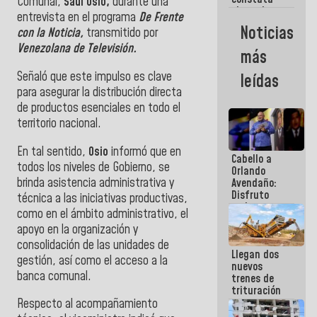
Comunal,
Saúl Osio,
durante una
obras de
entrevista en el programa
De Frente
rehabilitación
Noticias
con la Noticia,
transmitido por
de Escuela
Militar de
Venezolana de Televisión.
más
Mamo en La
Guaira
Señaló que este impulso es clave
leídas
para asegurar la distribución directa
de productos esenciales en todo el
territorio nacional.
En tal sentido,
Osio
informó que en
Cabello a
todos los niveles de Gobierno, se
Orlando
brinda asistencia administrativa y
Avendaño:
Disfruto
técnica a las iniciativas productivas,
cada vez
como en el ámbito administrativo, el
que escribes
apoyo en la organización y
porque lo
que haces
consolidación de las unidades de
Llegan dos
es
gestión, así como el acceso a la
nuevos
embarrarla
banca comunal.
trenes de
trituración
para
Respecto al acompañamiento
optimizar