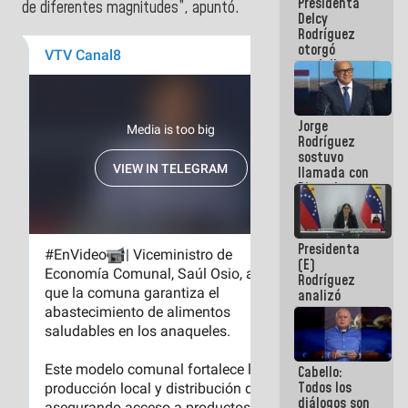
Presidenta
abordar
de diferentes magnitudes”, apuntó.
Delcy
planes de
Rodríguez
acción
otorgó
medalla
"Héroe de
Venezuela"
a servidores
Jorge
públicos
Rodríguez
sostuvo
llamada con
Dinorah
Figuera y
acuerdan
primer
Presidenta
encuentro
(E)
presencial
Rodríguez
para el
analizó
diálogo
junto a
gobernadores
planes de
recuperación
Cabello:
del Sistema
Todos los
Eléctrico
diálogos son
Nacional