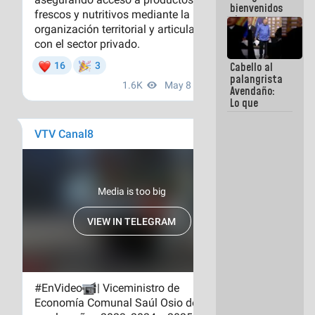
bienvenidos
siempre que
estén en el
marco de la
Constitución
Cabello al
de la
palangrista
República
Avendaño:
Lo que
vayas a
escribir
hazlo hoy
por que no
sabemos si
la semana
que viene
hay
programa