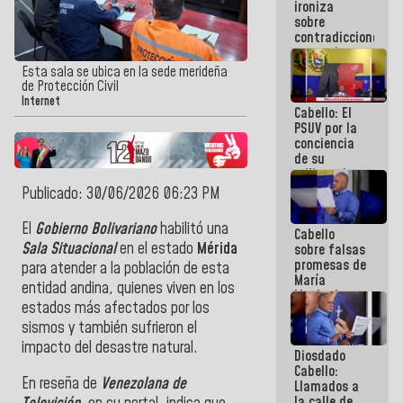
ironiza
la semana
sobre
que viene
contradicciones
hay
y mentiras
programa
de María
Esta sala se ubica en la sede merideña
Machado:
de Protección Civil
¡Créanle!
Internet
Cabello: El
PSUV por la
conciencia
de su
militancia
es la
Publicado: 30/06/2026 06:23 PM
organización
política más
El
Gobierno Bolivariano
habilitó una
Cabello
sólida de
Sala Situacional
en el estad
o
Mérida
sobre falsas
Venezuela
promesas de
para atender a la población de esta
María
entidad andina, quienes viven en los
Machado:
estados más afectados por los
¿Quién le
puede creer?
sismos y también sufrieron el
¿Y la gente
impacto del desastre natural.
Diosdado
que ella iba
Cabello:
a salvar en
En reseña de
Venezolana de
Llamados a
La Guaira?
la calle de