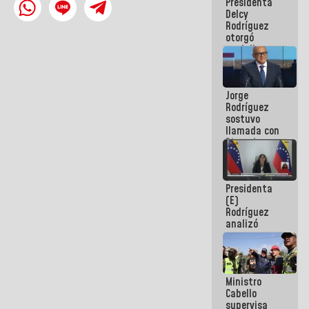
Presidenta
abordar
Delcy
planes de
Rodríguez
acción
otorgó
medalla
"Héroe de
Venezuela"
a servidores
Jorge
públicos
Rodríguez
sostuvo
llamada con
Dinorah
Figuera y
acuerdan
primer
Presidenta
encuentro
(E)
presencial
Rodríguez
para el
analizó
diálogo
junto a
gobernadores
planes de
recuperación
Ministro
del Sistema
Cabello
Eléctrico
supervisa
Nacional