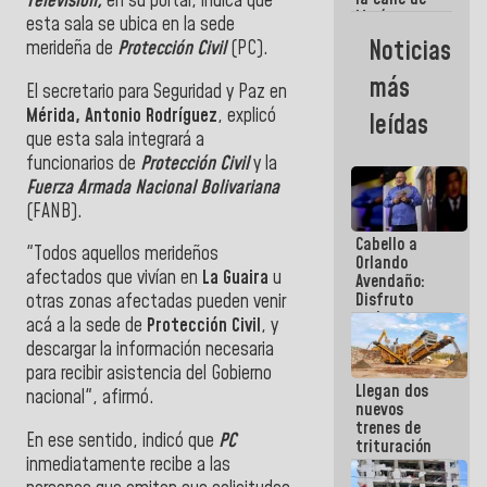
Televisión,
en su portal, indica que
María
esta sala se ubica en la sede
Machado se
Noticias
merideña de
Protección Civil
(PC).
estrellaron
de frente
más
El secretario para Seguridad y Paz en
contra el
Pueblo
Mérida, Antonio Rodríguez
, explicó
leídas
que esta sala integrará a
funcionarios de
Protección Civil
y la
Fuerza Armada Nacional Bolivariana
(FANB).
Cabello a
"Todos aquellos merideños
Orlando
afectados que vivían en
La Guaira
u
Avendaño:
Disfruto
otras zonas afectadas pueden venir
cada vez
acá a la sede de
Protección Civil
, y
que escribes
descargar la información necesaria
porque lo
para recibir asistencia del Gobierno
que haces
Llegan dos
es
nacional", afirmó.
nuevos
embarrarla
trenes de
En ese sentido, indicó que
PC
trituración
inmediatamente recibe a las
para
optimizar