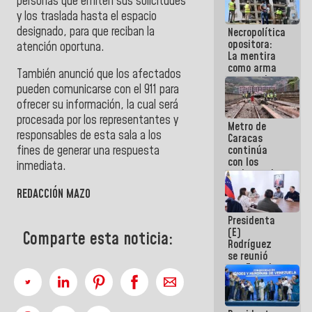
personas que emiten sus solicitudes
manejo de
y los traslada hasta el espacio
escombros
designado, para que reciban la
Necropolítica
en La Guaira
opositora:
atención oportuna.
La mentira
como arma
También anunció que los afectados
contra el
pueden comunicarse con el 911 para
Pueblo
ofrecer su información, la cual será
procesada por los representantes y
Metro de
responsables de esta sala a los
Caracas
continúa
fines de generar una respuesta
con los
inmediata.
trabajos de
mantenimiento
REDACCIÓN MAZO
e inspección
en la Línea 2
Presidenta
(E)
Comparte esta noticia:
Rodríguez
se reunió
con Estado
Mayor
Eléctrico
para