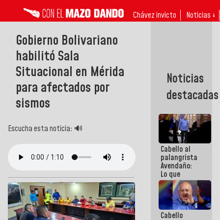
Chávez invicto
Noticias ↓
Gobierno Bolivariano
habilitó Sala
Situacional en Mérida
Noticias
para afectados por
destacadas
sismos
Escucha esta noticia: 🔊
Cabello al
palangrista
Avendaño:
Lo que
vayas a
escribir
hazlo hoy
por que no
Cabello
sabemos si