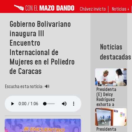
Chávez invicto
Noticias ↓
Gobierno Bolivariano
inaugura III
Encuentro
Noticias
Internacional de
destacadas
Mujeres en el Poliedro
de Caracas
Escucha esta noticia: 🔊
Presidenta
(E) Delcy
Rodríguez
exhorta a
gobernadores
y alcaldes a
edificar
casas para
Presidenta
abuelos