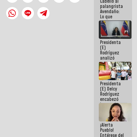
Cabello al
de la
palangrista
República
Avendaño:
Lo que
vayas a
escribir
hazlo hoy
por que no
Presidenta
sabemos si
(E)
la semana
Rodríguez
que viene
analizó
hay
junto a
programa
gobernadores
planes de
recuperación
Presidenta
del Sistema
(E) Delcy
Eléctrico
Rodríguez
Nacional
encabezó
lanzamiento
del Plan
Nacional de
Recreación
¡Alerta
Vacacional
Pueblo!
Entérese del