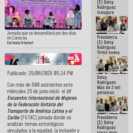
(E) Delcy
Rodríguez
inaugura
casa de los
Abuelos
Primavera
en Caracas
Jornada que se desarrollará por dos días
Presidenta
en Caracas
(E) Delcy
Cortesía Internet
Rodríguez
firmó nueva
de Ley de
Arrendamiento
aprobada
por la AN
Publicado: 25/06/2025 05:24 PM
Delcy
Rodríguez:
Con más de 600 asistentes este
Más de 2 mil
miércoles 25 de junio inició el
III
personas
beneficiadas
Encuentro Internacional de Mujeres
con planes
de la Federación Unitaria del
para
Transporte de América Latina y el
atención de
Presidenta
Caribe
(FUTAC) jornada donde se
emergencia
(E) Delcy
sísmica en
analizan temas estratégicos
Rodríguez
la última
vinculados a la equidad, la inclusión y
lanza plan