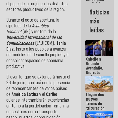
semana
el papel de la mujer en los distintos
crediticio
con subsidio
sectores productivos de la región.
Noticias
a Juntas de
Condominio
Durante el acto de apertura, la
más
diputada de la
Asamblea
leídas
Nacional
(AN)
y rectora de la
Universidad Internacional de las
Comunicaciones
(LAUICOM),
Tania
Díaz
, instó a los pueblos a avanzar
en modelos de desarrollo propios y a
Cabello a
consolidar espacios de soberanía
Orlando
productiva.
Avendaño:
Disfruto
El evento, que se extenderá hasta el
cada vez
que escribes
26 de junio, contará con la presencia
porque lo
de representantes de varios países
que haces
de
América Latina
y el
Caribe
,
Llegan dos
es
nuevos
embarrarla
quienes intercambiarán experiencias
trenes de
en torno a la participación femenina
trituración
en sectores como transporte,
para
optimizar
pesca, puertos y comunicación.