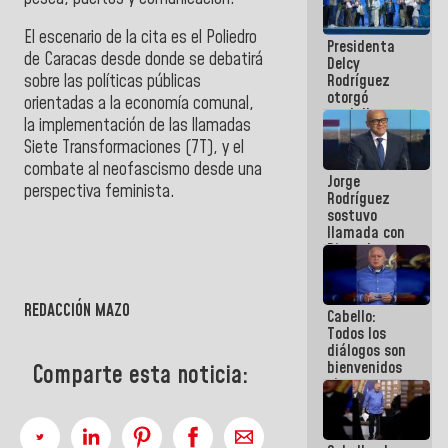
manejo de
escombros
El escenario de la cita es el Poliedro
Presidenta
en La Guaira
de Caracas desde donde se debatirá
Delcy
Rodríguez
sobre las políticas públicas
otorgó
orientadas a la economía comunal,
medalla
la implementación de las llamadas
"Héroe de
Siete Transformaciones (7T), y el
Venezuela"
a servidores
combate al neofascismo desde una
Jorge
públicos
perspectiva feminista.
Rodríguez
sostuvo
llamada con
Dinorah
Figuera y
acuerdan
primer
REDACCIÓN MAZO
Cabello:
encuentro
Todos los
presencial
diálogos son
para el
bienvenidos
diálogo
Comparte esta noticia:
siempre que
estén en el
marco de la
Constitución