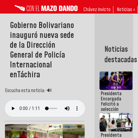
Chávez invicto
Noticias ↓
Gobierno Bolivariano
inauguró nueva sede
de la Dirección
Noticias
General de Policía
destacadas
Internacional
enTáchira
Escucha esta noticia: 🔊
Presidenta
Encargada
felicitó a
selección
femenina de
baloncesto
por su
clasificación
Presidenta
a la