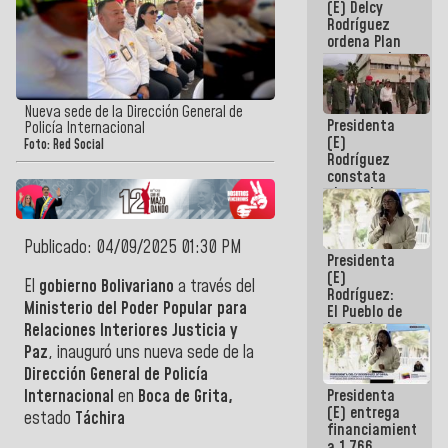
(E) Delcy
AmeriCup
Rodríguez
2027
ordena Plan
maestro de
desarrollo
logístico y
turístico
Nueva sede de la Dirección General de
Presidenta
para La
Policía Internacional
(E)
Guaira
Foto: Red Social
Rodríguez
constata
obras de
rehabilitación
de Escuela
Militar de
Publicado: 04/09/2025 01:30 PM
Presidenta
Mamo en La
(E)
Guaira
El
gobierno Bolivariano
a través del
Rodríguez:
Ministerio del Poder Popular para
El Pueblo de
La Guaira
Relaciones Interiores Justicia y
siempre
Paz
, inauguró uns nueva sede de la
estará
Dirección General de Policía
acompañada
Presidenta
Internacional
en
Boca de Grita,
por el
(E) entrega
Gobierno
estado
Táchira
financiamientos
Nacional
a 1.766