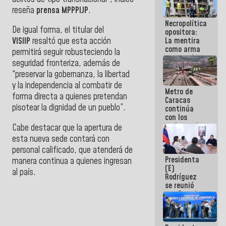
manejo de
reseña
prensa MPPPIJP
.
escombros
Necropolítica
en La Guaira
De igual forma, el titular del
opositora:
La mentira
VISIIP
resaltó que esta acción
como arma
permitirá seguir robusteciendo la
contra el
seguridad fronteriza, además de
Pueblo
“preservar la gobernanza, la libertad
y la independencia al combatir de
Metro de
forma directa a quienes pretendan
Caracas
pisotear la dignidad de un pueblo”.
continúa
con los
trabajos de
Cabe destacar que la apertura de
mantenimiento
esta nueva sede contará con
e inspección
personal calificado, que atenderá de
en la Línea 2
Presidenta
manera continua a quienes ingresan
(E)
al país.
Rodríguez
se reunió
con Estado
Mayor
Eléctrico
para