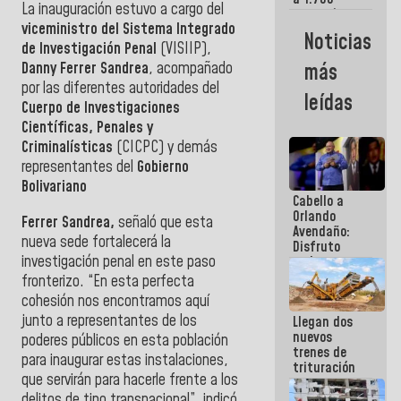
La inauguración estuvo a cargo del
comerciantes
viceministro del Sistema Integrado
y
Noticias
emprendedores
de Investigación Penal
(VISIIP),
afectados
Danny Ferrer Sandrea
,
acompañado
más
por
por las diferentes autoridades del
terremotos
leídas
Cuerpo de Investigaciones
Científicas, Penales y
Criminalísticas
(CICPC) y demás
representantes del
Gobierno
Bolivariano
Cabello a
Orlando
Ferrer Sandrea,
señaló que esta
Avendaño:
nueva sede fortalecerá la
Disfruto
investigación penal en este paso
cada vez
que escribes
fronterizo.
“En esta perfecta
porque lo
cohesión nos encontramos aquí
que haces
junto a representantes de los
Llegan dos
es
nuevos
embarrarla
poderes públicos en esta población
trenes de
para inaugurar estas instalaciones,
trituración
que servirán para hacerle frente a los
para
optimizar
delitos de tipo transnacional”, indicó