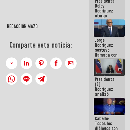
Presidenta
abordar
Delcy
planes de
Rodríguez
acción
otorgó
medalla
"Héroe de
REDACCIÓN MAZO
Venezuela"
a servidores
Jorge
públicos
Comparte esta noticia:
Rodríguez
sostuvo
llamada con
Dinorah
Figuera y
acuerdan
primer
Presidenta
encuentro
(E)
presencial
Rodríguez
para el
analizó
diálogo
junto a
gobernadores
planes de
recuperación
Cabello:
del Sistema
Todos los
Eléctrico
diálogos son
Nacional