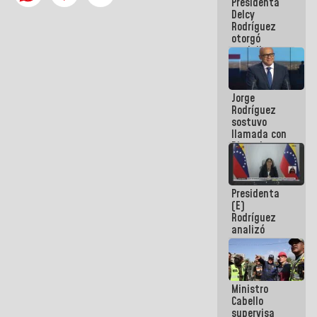
Presidenta
abordar
Delcy
planes de
Rodríguez
acción
otorgó
medalla
"Héroe de
Venezuela"
a servidores
Jorge
públicos
Rodríguez
sostuvo
llamada con
Dinorah
Figuera y
acuerdan
primer
Presidenta
encuentro
(E)
presencial
Rodríguez
para el
analizó
diálogo
junto a
gobernadores
planes de
recuperación
Ministro
del Sistema
Cabello
Eléctrico
supervisa
Nacional