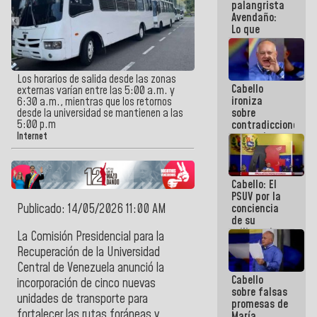
palangrista
Avendaño:
Lo que
vayas a
escribir
hazlo hoy
por que no
Los horarios de salida desde las zonas
Cabello
sabemos si
externas varían entre las 5:00 a.m. y
ironiza
la semana
6:30 a.m., mientras que los retornos
sobre
desde la universidad se mantienen a las
que viene
5:00 p.m
contradicciones
hay
y mentiras
programa
Internet
de María
Machado:
¡Créanle!
Cabello: El
PSUV por la
Publicado: 14/05/2026 11:00 AM
conciencia
de su
militancia
La
Comisión Presidencial para la
es la
Recuperación de la Universidad
organización
Central de Venezuela
anunció la
política más
Cabello
sólida de
incorporación de cinco nuevas
sobre falsas
Venezuela
unidades de transporte para
promesas de
fortalecer las rutas foráneas y
María