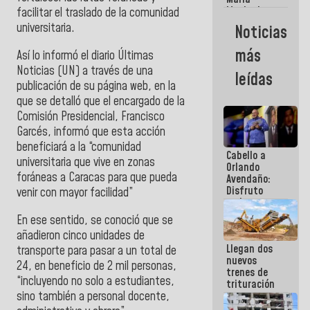
Machado:
facilitar el traslado de la comunidad
¿Quién le
universitaria.
Noticias
puede creer?
¿Y la gente
más
Así lo informó el diario
Últimas
que ella iba
a salvar en
Noticias
(UN) a través de una
leídas
La Guaira?
publicación de su página web, en la
que se detalló que el encargado de la
Comisión Presidencial, Francisco
Garcés
, informó que esta acción
beneficiará a la “comunidad
Cabello a
universitaria que vive en zonas
Orlando
foráneas a Caracas para que pueda
Avendaño:
Disfruto
venir con mayor facilidad”
cada vez
que escribes
En ese sentido, se conoció que se
porque lo
añadieron cinco unidades de
que haces
Llegan dos
es
transporte para pasar a un total de
nuevos
embarrarla
24, en beneficio de 2 mil personas,
trenes de
“incluyendo no solo a estudiantes,
trituración
sino también a personal docente,
para
optimizar