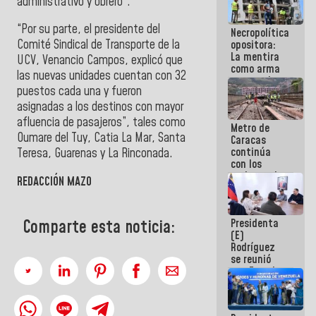
administrativo y obrero”.
manejo de
escombros
“Por su parte, el presidente del
Necropolítica
en La Guaira
Comité Sindical de Transporte de la
opositora:
La mentira
UCV, Venancio Campos
, explicó que
como arma
las nuevas unidades cuentan con 32
contra el
puestos cada una y fueron
Pueblo
asignadas a los destinos con mayor
afluencia de pasajeros”, tales como
Metro de
Oumare del Tuy, Catia La Mar, Santa
Caracas
continúa
Teresa, Guarenas y La Rinconada
.
con los
trabajos de
REDACCIÓN MAZO
mantenimiento
e inspección
en la Línea 2
Presidenta
Comparte esta noticia:
(E)
Rodríguez
se reunió
con Estado
Mayor
Eléctrico
para