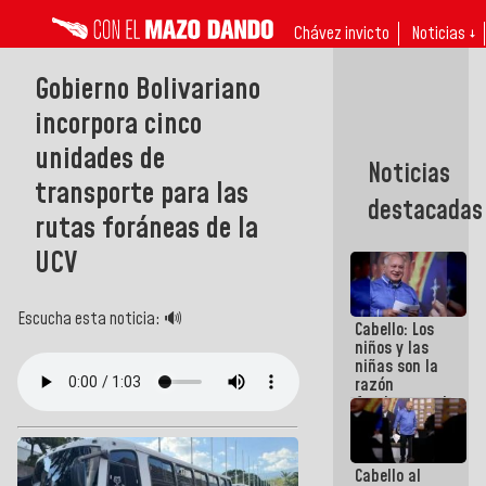
Chávez invicto
Noticias ↓
Gobierno Bolivariano
incorpora cinco
unidades de
Noticias
transporte para las
destacadas
rutas foráneas de la
UCV
Escucha esta noticia: 🔊
Cabello: Los
niños y las
niñas son la
razón
fundamental
de todo lo
que
estamos
Cabello al
haciendo