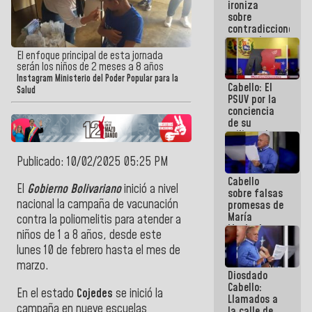
ironiza
la semana
sobre
que viene
contradicciones
hay
y mentiras
programa
de María
El enfoque principal de esta jornada
Machado:
serán los niños de 2 meses a 8 años
¡Créanle!
Instagram Ministerio del Poder Popular para la
Cabello: El
Salud
PSUV por la
conciencia
de su
militancia
es la
organización
Publicado: 10/02/2025 05:25 PM
política más
Cabello
sólida de
El
Gobierno Bolivariano
inició a nivel
sobre falsas
Venezuela
nacional la campaña de vacunación
promesas de
María
contra la poliomelitis para atender a
Machado:
niños de 1 a 8 años, desde este
¿Quién le
lunes 10 de febrero hasta el mes de
puede creer?
¿Y la gente
marzo.
Diosdado
que ella iba
Cabello:
a salvar en
En el estado
Cojedes
se inició la
Llamados a
La Guaira?
campaña en nueve escuelas
la calle de