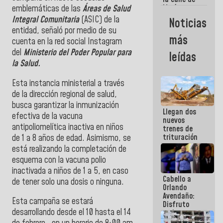
María
emblemáticas de las
Áreas de Salud
Machado se
Integral Comunitaria
(ASIC) de la
Noticias
estrellaron
entidad, señaló por medio de su
de frente
más
cuenta en la red social Instagram
contra el
Pueblo
del
Ministerio del Poder Popular para
leídas
la Salud.
Esta instancia ministerial a través
de la dirección regional de salud,
busca garantizar la inmunización
Llegan dos
efectiva de la vacuna
nuevos
antipoliomelítica inactiva en niños
trenes de
trituración
de 1 a 8 años de edad. Asimismo, se
para
está realizando la completación de
optimizar
esquema con la vacuna polio
manejo de
inactivada a niños de 1 a 5, en caso
escombros
Cabello a
en La Guaira
de tener solo una dosis o ninguna.
Orlando
Avendaño:
Esta campaña se estará
Disfruto
desarrollando desde el 10 hasta el 14
cada vez
que escribes