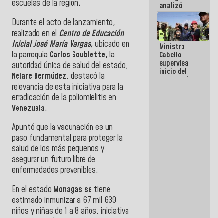
escuelas de la región.
analizó
junto a
Durante el acto de lanzamiento,
gobernadores
planes de
realizado en el
Centro de Educación
recuperación
Inicial José María Vargas,
ubicado en
Ministro
del Sistema
la parroquia
Carlos Soublette,
la
Cabello
Eléctrico
supervisa
Nacional
autoridad única de salud del estado,
inicio del
Nelare Bermúdez
, destacó la
proceso de
relevancia de esta iniciativa para la
demolición
de
erradicación de la poliomielitis en
edificaciones
Venezuela
.
declaradas
en riesgo en
Apuntó que la vacunación es un
La Guaira
(+Fotos)
paso fundamental para proteger la
salud de los más pequeños y
asegurar un futuro libre de
enfermedades prevenibles.
En el estado
Monagas se
tiene
estimado inmunizar a 67 mil 639
niños y niñas de 1 a 8 años, iniciativa