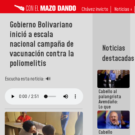
Chávez invicto
Noticias ↓
Gobierno Bolivariano
inició a escala
nacional campaña de
Noticias
vacunación contra la
destacadas
poliomelitis
Escucha esta noticia: 🔊
Cabello al
palangrista
Avendaño:
Lo que
vayas a
escribir
hazlo hoy
por que no
Cabello
sabemos si