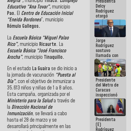
Alegría”,
municipio
Tinaco
.
Complejo
Presidenta
abordar
Delcy
planes de
Educativo “Ana Tovar”,
municipio
Rodríguez
acción
Pao.
El
Centro de Educación Inicial
otorgó
“Eneida Bordones
”, municipio
medalla
Rómulo Gallegos.
"Héroe de
Venezuela"
a servidores
La
Escuela Básica “Miguel Palao
Jorge
públicos
Rico”,
municipio
Ricaurte
. La
Rodríguez
Escuela Básica “José Francisco
sostuvo
llamada con
Arocha”
, municipio
Tinaquillo.
Dinorah
Figuera y
En el estado
La Guaira
se dio inicio a
acuerdan
la jornada de vacunación
“Puesta al
primer
Presidente
encuentro
Día”
, con el objetivo de inmunizar a
del Metro de
presencial
35.613 niños y niñas de 1 a 8 años.
Caracas
para el
Esta campaña, organizada por el
inspeccionó
diálogo
trabajos de
Ministerio para la Salud
a través de
rehabilitación
la
Dirección Nacional de
y
Inmunización
, se llevará a cabo
modernización
Presidenta
de la vía
hasta el 28 de marzo y se
(E)
férrea
desarrollará principalmente en las
Rodríguez