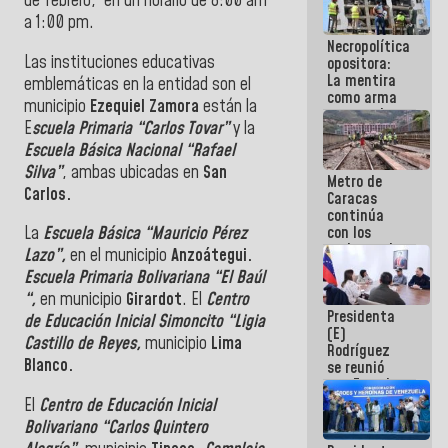
de febrero, en un horario de 8:00 am
porque lo
a 1:00 pm.
que haces
Necropolítica
es
Las instituciones educativas
opositora:
embarrarla
La mentira
emblemáticas en la entidad son el
como arma
municipio
Ezequiel Zamora
están la
contra el
E
scuela Primaria “Carlos Tovar”
y la
Pueblo
Escuela Básica Nacional “Rafael
Silva”
, ambas ubicadas en
San
Metro de
Carlos.
Caracas
continúa
con los
La
Escuela Básica “Mauricio Pérez
trabajos de
Lazo”,
en el municipio
Anzoátegui.
mantenimiento
Escuela Primaria Bolivariana “El Baúl
e inspección
“,
en municipio
Girardot
. El
Centro
en la Línea 2
Presidenta
de Educación Inicial Simoncito “Ligia
(E)
Castillo de Reyes,
municipio
Lima
Rodríguez
Blanco.
se reunió
con Estado
Mayor
El
Centro de Educación Inicial
Eléctrico
Bolivariano “Carlos Quintero
para