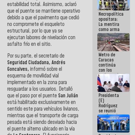
estabilidad total. Asimismo, aclaró
manejo de
escombros
que el puente se mantiene operativo
Necropolítica
en La Guaira
debido a que el pavimento que cedió
opositora:
no compromete el esqueleto
La mentira
como arma
estructural, por lo que ya se
contra el
ejecutan labores de nivelación con
Pueblo
asfalto frío en el sitio.
Metro de
Por su parte, el secretario de
Caracas
Seguridad Ciudadana, Andrés
continúa
Goncalves,
informó sobre el
con los
trabajos de
esquema de movilidad vial
mantenimiento
implementado en la zona para
e inspección
resguardar a los usuarios. Detalló
en la Línea 2
Presidenta
que el paso por el puente
San Julián
(E)
está habilitado exclusivamente en
Rodríguez
sentido este para vehículos livianos,
se reunió
mientras que el transporte de carga
con Estado
Mayor
pesada está siendo desviado hacia
Eléctrico
el puente alterno ubicado en la vía
para