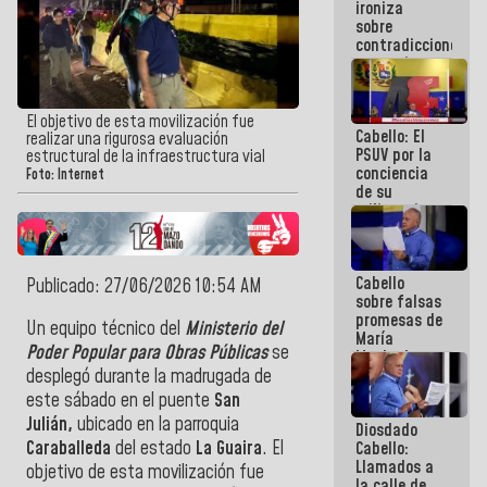
ironiza
la semana
sobre
que viene
contradicciones
hay
y mentiras
programa
de María
Machado:
¡Créanle!
El objetivo de esta movilización fue
Cabello: El
realizar una rigurosa evaluación
PSUV por la
estructural de la infraestructura vial
conciencia
Foto: Internet
de su
militancia
es la
organización
política más
Cabello
sólida de
Publicado: 27/06/2026 10:54 AM
sobre falsas
Venezuela
promesas de
Un equipo técnico del
Ministerio del
María
Poder Popular para Obras Públicas
se
Machado:
¿Quién le
desplegó durante la madrugada de
puede creer?
este sábado en el puente
San
¿Y la gente
Julián,
ubicado en la parroquia
Diosdado
que ella iba
Caraballeda
del estado
La Guaira
. El
Cabello:
a salvar en
Llamados a
La Guaira?
objetivo de esta movilización fue
la calle de