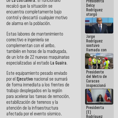
de
La Costanera.
El funcionario
Presidenta
abordar
Delcy
planes de
recalcó que la situación se
Rodríguez
acción
encuentra completamente bajo
otorgó
control y descartó cualquier motivo
medalla
"Héroe de
de alarma en la población.
Venezuela"
a servidores
Estas labores de mantenimiento
Jorge
públicos
correctivo e ingeniería se
Rodríguez
complementan con el arribo,
sostuvo
llamada con
también en horas de la madrugada,
Dinorah
de un lote de 22 nuevas maquinarias
Figuera y
especializadas al estado
La Guaira
.
acuerdan
primer
Presidente
encuentro
Este equipamiento pesado enviado
del Metro de
presencial
por el
Ejecutivo
nacional se sumará
Caracas
para el
de forma inmediata a los frentes de
inspeccionó
diálogo
trabajos de
trabajo desplegados en la región
rehabilitación
para acelerar las tareas de remoción,
y
estabilización de terrenos y la
modernización
Presidenta
de la vía
atención de la infraestructura
(E)
férrea
afectada por el evento sísmico
.
Rodríguez