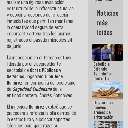
realizar una rigurosa evaluación
María
estructural de la infraestructura vial
Machado se
Noticias
estrellaron
y coordinar acciones de refacción
de frente
inmediatas que permitan mantener
más
contra el
la operatividad segura de esta
Pueblo
leídas
importante arteria tras los sismos
registrados el pasado miércoles 24
de junio.
La inspección en el terreno estuvo
liderada por el vicepresidente
Cabello a
Orlando
sectorial de
Obras Públicas y
Avendaño:
Servicios,
ingeniero
Juan José
Disfruto
Ramírez
, en compañía del secretario
cada vez
que escribes
de
Seguridad Ciudadana
de la
porque lo
entidad costera, Andrés Goncalves.
que haces
Llegan dos
es
El ingeniero
Ramírez
explicó que se
nuevos
embarrarla
trenes de
procederá a reforzar la pila central de
trituración
la estructura y a colocar soportes
para
técnicos para garantizar su
optimizar