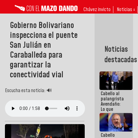
Chávez invicto
Noticias ↓
Gobierno Bolivariano
inspecciona el puente
San Julián en
Noticias
Caraballeda para
destacadas
garantizar la
conectividad vial
Escucha esta noticia: 🔊
Cabello al
palangrista
Avendaño:
Lo que
vayas a
escribir
hazlo hoy
por que no
Cabello
sabemos si