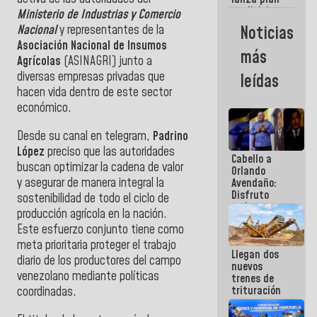
semana
crediticio
Ministerio de Industrias y Comercio
con subsidio
Noticias
Nacional
y representantes de la
a Juntas de
Asociación Nacional de Insumos
Condominio
más
Agrícolas
(ASINAGRI) junto a
diversas empresas privadas que
leídas
hacen vida dentro de este sector
económico.
Desde su canal en telegram,
Padrino
López
preciso que las autoridades
Cabello a
buscan optimizar la cadena de valor
Orlando
y asegurar de manera integral la
Avendaño:
Disfruto
sostenibilidad de todo el ciclo de
cada vez
producción agrícola en la nación.
que escribes
Este esfuerzo conjunto tiene como
porque lo
que haces
meta prioritaria proteger el trabajo
Llegan dos
es
diario de los productores del campo
nuevos
embarrarla
venezolano mediante políticas
trenes de
trituración
coordinadas.
para
optimizar