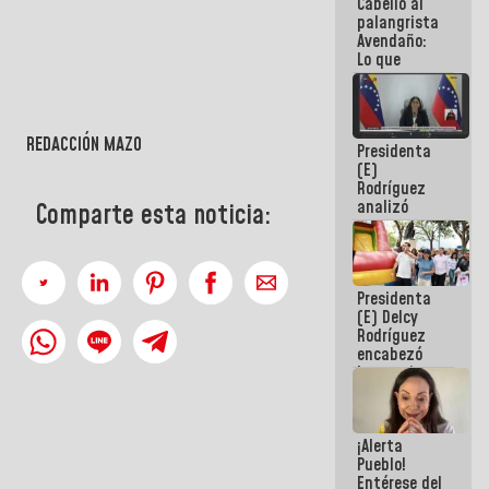
Cabello al
de la
palangrista
República
Avendaño:
Lo que
vayas a
escribir
hazlo hoy
por que no
REDACCIÓN MAZO
Presidenta
sabemos si
(E)
la semana
Rodríguez
que viene
analizó
hay
Comparte esta noticia:
junto a
programa
gobernadores
planes de
recuperación
Presidenta
del Sistema
(E) Delcy
Eléctrico
Rodríguez
Nacional
encabezó
lanzamiento
del Plan
Nacional de
Recreación
¡Alerta
Vacacional
Pueblo!
Entérese del