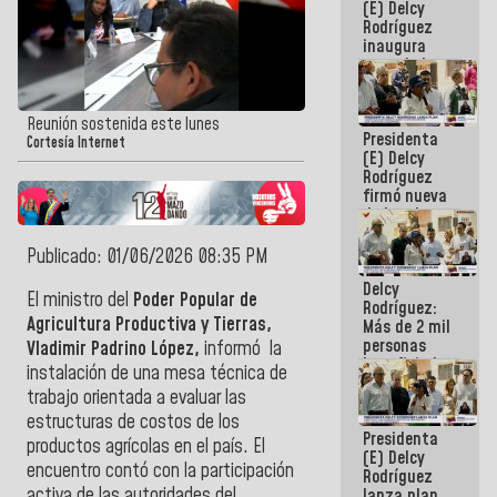
(E) Delcy
Rodríguez
inaugura
casa de los
Abuelos
Primavera
en Caracas
Reunión sostenida este lunes
Presidenta
Cortesía Internet
(E) Delcy
Rodríguez
firmó nueva
de Ley de
Arrendamiento
aprobada
Publicado: 01/06/2026 08:35 PM
por la AN
Delcy
El ministro del
Poder Popular de
Rodríguez:
Agricultura Productiva y Tierras,
Más de 2 mil
personas
Vladimir Padrino López,
informó la
beneficiadas
instalación de una mesa técnica de
con planes
trabajo orientada a evaluar las
para
atención de
estructuras de costos de los
Presidenta
emergencia
productos agrícolas en el país. El
(E) Delcy
sísmica en
encuentro contó con la participación
Rodríguez
la última
activa de las autoridades del
lanza plan