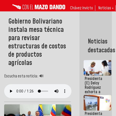
Chávez invicto
Noticias ↓
Gobierno Bolivariano
instala mesa técnica
para revisar
Noticias
estructuras de costos
destacadas
de productos
agrícolas
Escucha esta noticia: 🔊
Presidenta
(E) Delcy
Rodríguez
exhorta a
gobernadores
y alcaldes a
edificar
casas para
Presidenta
abuelos