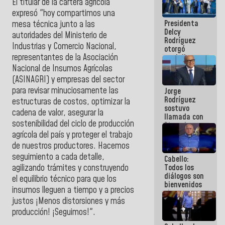
El titular de la cartera agrícola
manejo de
expresó "hoy compartimos una
escombros
Presidenta
mesa técnica junto a las
en La Guaira
Delcy
autoridades del Ministerio de
Rodríguez
Industrias y Comercio Nacional,
otorgó
representantes de la Asociación
medalla
"Héroe de
Nacional de Insumos Agrícolas
Venezuela"
(ASINAGRI) y empresas del sector
a servidores
para revisar minuciosamente las
Jorge
públicos
Rodríguez
estructuras de costos, optimizar la
sostuvo
cadena de valor, asegurar la
llamada con
sostenibilidad del ciclo de producción
Dinorah
Figuera y
agrícola del país y proteger el trabajo
acuerdan
de nuestros productores. Hacemos
primer
seguimiento a cada detalle,
Cabello:
encuentro
agilizando trámites y construyendo
Todos los
presencial
diálogos son
para el
el equilibrio técnico para que los
bienvenidos
diálogo
insumos lleguen a tiempo y a precios
siempre que
justos ¡Menos distorsiones y más
estén en el
marco de la
producción! ¡Seguimos!".
Constitución