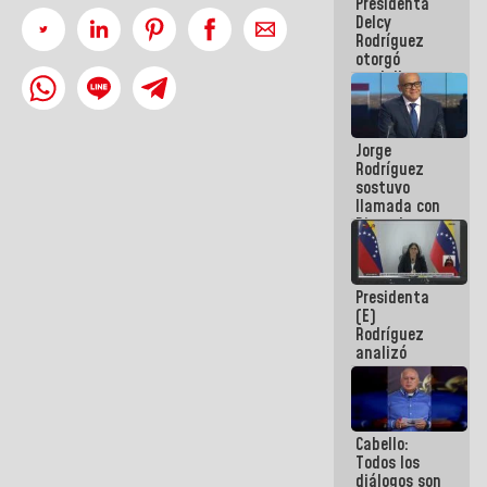
Presidenta
abordar
Delcy
planes de
Rodríguez
acción
otorgó
medalla
"Héroe de
Venezuela"
a servidores
Jorge
públicos
Rodríguez
sostuvo
llamada con
Dinorah
Figuera y
acuerdan
primer
Presidenta
encuentro
(E)
presencial
Rodríguez
para el
analizó
diálogo
junto a
gobernadores
planes de
recuperación
Cabello:
del Sistema
Todos los
Eléctrico
diálogos son
Nacional