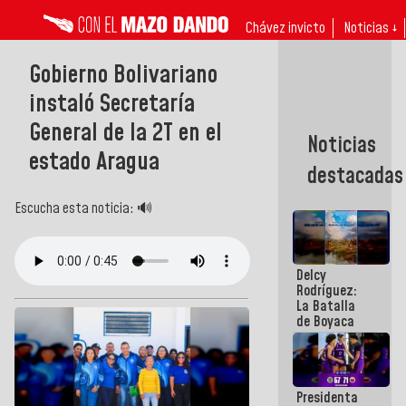
Chávez invicto
Noticias ↓
Gobierno Bolivariano
instaló Secretaría
General de la 2T en el
Noticias
estado Aragua
destacadas
Escucha esta noticia: 🔊
Delcy
Rodríguez:
La Batalla
de Boyaca
representa
un capítulo
decisivo en
la gesta
Presidenta
emancipadora