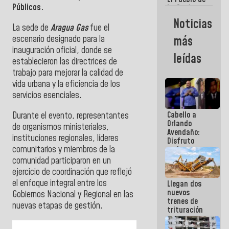
Públicos.
La Guaira
siempre
Noticias
estará
La sede de
Aragua Gas
fue el
acompañada
escenario designado para la
más
por el
inauguración oficial, donde se
Gobierno
leídas
Nacional
establecieron las directrices de
trabajo para mejorar la calidad de
vida urbana y la eficiencia de los
servicios esenciales.
Cabello a
Durante el evento, representantes
Orlando
de organismos ministeriales,
Avendaño:
instituciones regionales, líderes
Disfruto
comunitarios y miembros de la
cada vez
que escribes
comunidad participaron en un
porque lo
ejercicio de coordinación que reflejó
que haces
el enfoque integral entre los
Llegan dos
es
nuevos
embarrarla
Gobiernos Nacional y Regional en las
trenes de
nuevas etapas de gestión.
trituración
para
optimizar