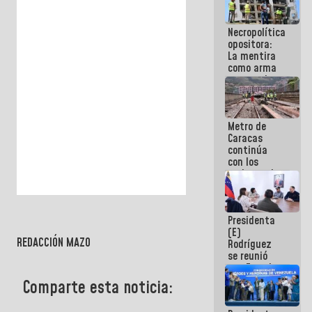
manejo de
escombros
Necropolítica
en La Guaira
opositora:
La mentira
como arma
contra el
Pueblo
Metro de
Caracas
continúa
con los
trabajos de
mantenimiento
e inspección
en la Línea 2
Presidenta
(E)
REDACCIÓN MAZO
Rodríguez
se reunió
con Estado
Mayor
Comparte esta noticia:
Eléctrico
para