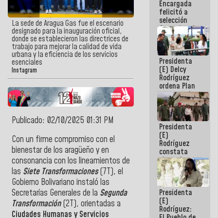
Encargada
de nuestra
felicitó a
América
selección
La sede de Aragua Gas fue el escenario
femenina de
designado para la inauguración oficial,
baloncesto
donde se establecieron las directrices de
por su
trabajo para mejorar la calidad de vida
clasificación
urbana y la eficiencia de los servicios
Presidenta
a la
esenciales
(E) Delcy
AmeriCup
Instagram
Rodríguez
2027
ordena Plan
maestro de
desarrollo
logístico y
turístico
Publicado: 02/10/2025 01:31 PM
Presidenta
para La
(E)
Guaira
Con un firme compromiso con el
Rodríguez
bienestar de los aragüeño y en
constata
obras de
consonancia con los lineamientos de
rehabilitación
las
Siete Transformaciones
(7T), el
de Escuela
Gobierno Bolivariano instaló las
Militar de
Presidenta
Secretarías Generales de la
Segunda
Mamo en La
(E)
Guaira
Transformación
(2T), orientadas a
Rodríguez:
Ciudades Humanas y Servicios
El Pueblo de