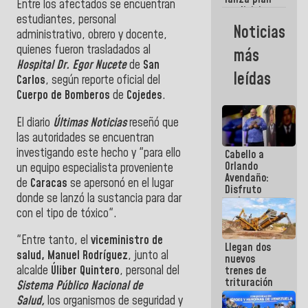
semana
Entre los afectados se encuentran
crediticio
estudiantes, personal
con subsidio
Noticias
administrativo, obrero y docente,
a Juntas de
Condominio
quienes fueron trasladados al
más
Hospital Dr. Egor Nucete
de
San
leídas
Carlos
, según reporte oficial del
Cuerpo de Bomberos
de
Cojedes
.
El diario
Últimas Noticias
reseñó que
las autoridades se encuentran
investigando este hecho y "para ello
Cabello a
Orlando
un equipo especialista proveniente
Avendaño:
de
Caracas
se apersonó en el lugar
Disfruto
donde se lanzó la sustancia para dar
cada vez
con el tipo de tóxico".
que escribes
porque lo
que haces
"Entre tanto, el
viceministro de
Llegan dos
es
salud, Manuel Rodríguez
, junto al
nuevos
embarrarla
alcalde
Úliber Quintero
, personal del
trenes de
trituración
Sistema Público Nacional de
para
Salud,
los organismos de seguridad y
optimizar