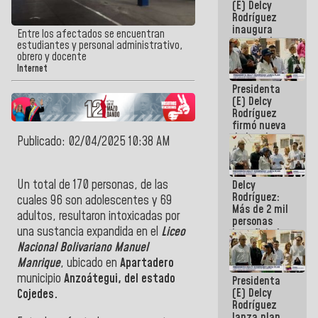
(E) Delcy
Rodríguez
inaugura
Entre los afectados se encuentran
casa de los
estudiantes y personal administrativo,
Abuelos
obrero y docente
Primavera
Internet
en Caracas
Presidenta
(E) Delcy
Rodríguez
firmó nueva
de Ley de
Publicado: 02/04/2025 10:38 AM
Arrendamiento
aprobada
por la AN
Un total de 170 personas, de las
Delcy
Rodríguez:
cuales 96 son adolescentes y 69
Más de 2 mil
adultos, resultaron intoxicadas por
personas
una sustancia expandida en el
Liceo
beneficiadas
con planes
Nacional Bolivariano Manuel
para
Manrique
, ubicado en
Apartadero
atención de
municipio
Anzoátegui, del estado
Presidenta
emergencia
(E) Delcy
sísmica en
Cojedes.
Rodríguez
la última
lanza plan