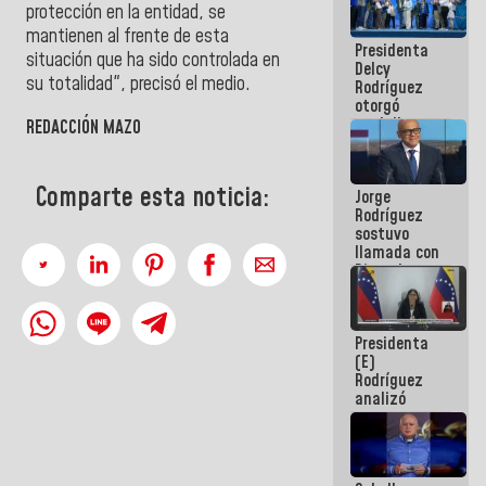
protección en la entidad, se
manejo de
escombros
mantienen al frente de esta
Presidenta
en La Guaira
situación que ha sido controlada en
Delcy
su totalidad", precisó el medio.
Rodríguez
otorgó
medalla
REDACCIÓN MAZO
"Héroe de
Venezuela"
a servidores
Comparte esta noticia:
Jorge
públicos
Rodríguez
sostuvo
llamada con
Dinorah
Figuera y
acuerdan
primer
Presidenta
encuentro
(E)
presencial
Rodríguez
para el
analizó
diálogo
junto a
gobernadores
planes de
recuperación