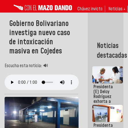
Chávez invicto
Noticias ↓
Gobierno Bolivariano
investiga nuevo caso
de intoxicación
Noticias
masiva en Cojedes
destacadas
Escucha esta noticia: 🔊
Presidenta
(E) Delcy
Rodríguez
exhorta a
gobernadores
y alcaldes a
edificar
casas para
Presidenta
abuelos