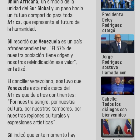
Unión Africana
, un símbolo de la
manejo de
unidad del
Sur Global
y un paso hacia
escombros
Presidenta
en La Guaira
un futuro compartido para toda
Delcy
África
, que representa el futuro de
Rodríguez
la humanidad.
otorgó
medalla
"Héroe de
Gil
recordó que
Venezuela
es un país
Venezuela"
afrodescendientes. "El 57% de
a servidores
nuestra población tiene origen y
Jorge
públicos
nosotros reivindicación ese valor",
Rodríguez
sostuvo
enfatizó.
llamada con
Dinorah
El canciller venezolano, sostuvo que
Figuera y
Venezuela
esta más cerca del
acuerdan
primer
África
que de otros continentes:
Cabello:
encuentro
"Por nuestra sangre, por nuestra
Todos los
presencial
cultura, por nuestros tambores, por
diálogos son
para el
bienvenidos
diálogo
nuestras regiones culturales y
siempre que
expresiones artísticas".
estén en el
marco de la
Gil
indicó que ente momento hay
Constitución