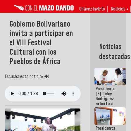
Chávez invicto
Noticias ↓
Gobierno Bolivariano
invita a participar en
el VIII Festival
Noticias
Cultural con los
destacadas
Pueblos de África
Escucha esta noticia: 🔊
Presidenta
(E) Delcy
Rodríguez
exhorta a
gobernadores
y alcaldes a
edificar
casas para
Presidenta
abuelos