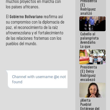
Presidenta
de la
muchos proyectos en marcha con
(E)
República
los países afr
icanos.
Rodríguez
analizó
El
Gobierno Bolivariano
reafirma así
junto a
gobernadores
su compromiso con la diplomacia de
planes de
paz, el reconocimiento de la raíz
recuperación
afrovenezolana y el fortalecimiento
Cabello al
del Sistema
de las relaciones fraternas con los
palangrista
Eléctrico
Avendaño:
Nacional
pueblos del mundo.
Lo que
vayas a
escribir
hazlo hoy
por que no
Presidenta
sabemos si
(E) Delcy
la semana
Rodríguez
que viene
encabezó
hay
lanzamiento
programa
del Plan
Nacional de
Recreación
¡Alerta
Vacacional
Pueblo!
Entérese del