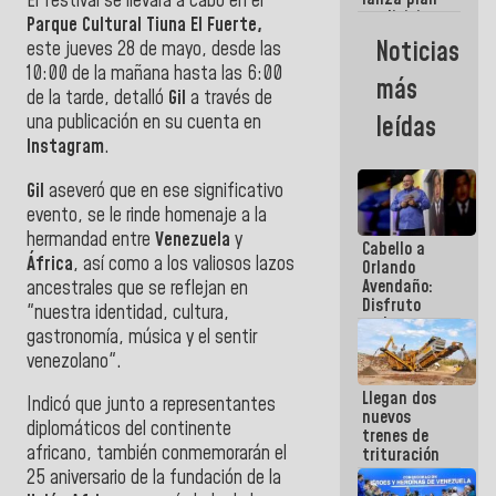
El festival se llevará a cabo en el
semana
crediticio
Parque Cultural Tiuna El Fuerte,
con subsidio
Noticias
este jueves 28 de mayo, desde las
a Juntas de
10:00 de la mañana hasta las 6:00
Condominio
más
de la tarde, detalló
Gil
a
través de
una publicación en su cuenta en
leídas
Instagram
.
Gil
aseveró que en ese significativo
evento, se le rinde homenaje a la
hermandad entre
Venezuela
y
Cabello a
África
, así como a los valiosos lazos
Orlando
Avendaño:
ancestrales que se reflejan en
Disfruto
"nuestra identidad, cultura,
cada vez
gastronomía, música y el sentir
que escribes
venezolano".
porque lo
que haces
Llegan dos
es
Indicó que junto a representantes
nuevos
embarrarla
diplomáticos del continente
trenes de
africano, también conmemorarán el
trituración
para
25 aniversario de la fundación de la
optimizar