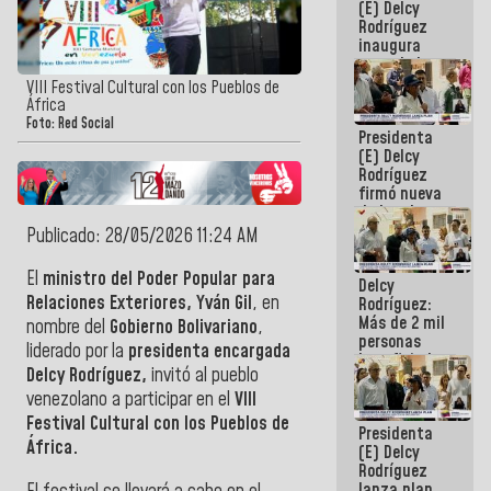
(E) Delcy
Rodríguez
inaugura
casa de los
Abuelos
VIII Festival Cultural con los Pueblos de
Primavera
África
en Caracas
Foto: Red Social
Presidenta
(E) Delcy
Rodríguez
firmó nueva
de Ley de
Arrendamiento
Publicado: 28/05/2026 11:24 AM
aprobada
por la AN
El
ministro del Poder Popular para
Delcy
Relaciones Exteriores, Yván Gil
, en
Rodríguez:
Más de 2 mil
nombre del
Gobierno Bolivariano
,
personas
liderado por la
presidenta encargada
beneficiadas
Delcy Rodríguez,
invitó al pueblo
con planes
para
venezolano a participar en el
VIII
atención de
Festival Cultural con los Pueblos de
Presidenta
emergencia
África.
(E) Delcy
sísmica en
Rodríguez
la última
lanza plan