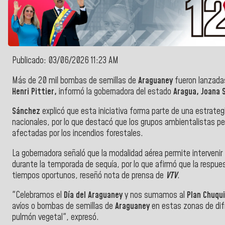
Publicado: 03/06/2026 11:23 AM
Más de 20 mil bombas de semillas de
Araguaney
fueron lanzadas
Henri Pittier,
informó la gobernadora del estado
Aragua, Joana 
Sánchez
explicó que esta iniciativa forma parte de una estrateg
nacionales, por lo que destacó que los grupos ambientalistas p
afectadas por los incendios forestales.
La gobernadora señaló que la modalidad aérea permite intervenir z
durante la temporada de sequía, por lo que afirmó que la respue
tiempos oportunos, reseñó nota de prensa de
VTV
.
"Celebramos el
Día del Araguaney
y nos sumamos al
Plan Chuqu
avíos o bombas de semillas de
Araguaney
en estas zonas de dif
pulmón vegetal", expresó.