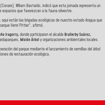
 (Conare), Wiliam Bastardo, indicó que esta jornada representa un
de espacios que favorezcan a la fauna silvestre.
 aquí están las brigadas ecológicas de nuestro estado Aragua que
parque Henri Pittier", afirmó.
eño Iragorry,
donde participaron el alcalde
Brullerby Suárez,
ardaparques,
Misión Árbol
y organizaciones ambientales locales.
uperación del parque mediante el lanzamiento de semillas del árbol
ciones de restauración ecológica.