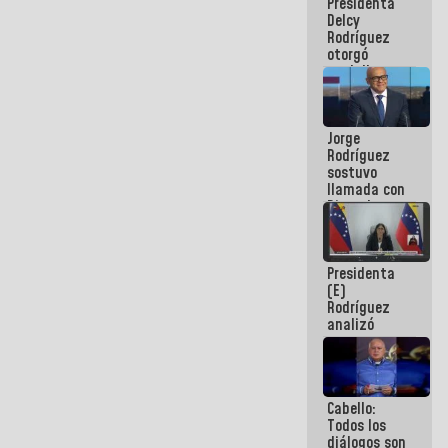
Presidenta
abordar
Delcy
planes de
Rodríguez
acción
otorgó
medalla
"Héroe de
Venezuela"
a servidores
Jorge
públicos
Rodríguez
sostuvo
llamada con
Dinorah
Figuera y
acuerdan
primer
Presidenta
encuentro
(E)
presencial
Rodríguez
para el
analizó
diálogo
junto a
gobernadores
planes de
recuperación
Cabello:
del Sistema
Todos los
Eléctrico
diálogos son
Nacional