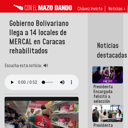
Chávez invicto
Noticias ↓
Gobierno Bolivariano
llega a 14 locales de
MERCAL en Caracas
Noticias
rehabilitados
destacadas
Escucha esta noticia: 🔊
Presidenta
Encargada
felicitó a
selección
femenina de
baloncesto
por su
clasificación
Presidenta
a la