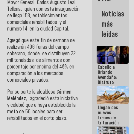
Mayor General
Carlos Augusto Leal
comerciantes
Tellería. quien
con esta inauguración
y
Noticias
emprendedores
se llega
158, establecimientos
afectados
comerciales rehabilitados y el
más
por
número 14 en la ciudad Capital.
terremotos
leídas
Agregó que este fin de semana se
realizarán 496 ferias del campo
soberano, donde se distribuyen 22
mil toneladas de alimentos con
porcentaje por encima del 40% en
Cabello a
Orlando
comparación a los mercados
Avendaño:
comerciales privados.
Disfruto
cada vez
Por su parte la alcaldesa
Cármen
que escribes
porque lo
Meléndez,
agradeció esta iniciativa
que haces
y celebró que e haya establecido la
Llegan dos
es
meta de 56 locales para ser
nuevos
embarrarla
trenes de
rehabilitados en el corto plazo.
trituración
para
optimizar