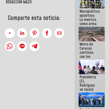
REDACCIÓN MAZO
manejo de
escombros
Necropolítica
en La Guaira
opositora:
Comparte esta noticia:
La mentira
como arma
contra el
Pueblo
Metro de
Caracas
continúa
con los
trabajos de
mantenimiento
e inspección
en la Línea 2
Presidenta
(E)
Rodríguez
se reunió
con Estado
Mayor
Eléctrico
para