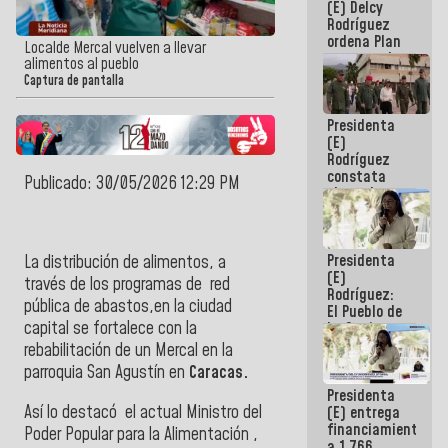
(E) Delcy
AmeriCup
Rodríguez
2027
ordena Plan
Localde Mercal vuelven a llevar
maestro de
alimentos al pueblo
desarrollo
Captura de pantalla
logístico y
turístico
Presidenta
para La
(E)
Guaira
Rodríguez
constata
Publicado: 30/05/2026 12:29 PM
obras de
rehabilitación
de Escuela
Militar de
Presidenta
La distribución de alimentos, a
Mamo en La
(E)
Guaira
través de los programas de red
Rodríguez:
pública de abastos,en la ciudad
El Pueblo de
capital se fortalece con la
La Guaira
siempre
rebabilitación de un Mercal en la
estará
parroquia San Agustín en
Caracas.
acompañada
Presidenta
por el
Así lo destacó
el actual Ministro del
(E) entrega
Gobierno
financiamientos
Nacional
Poder Popular para la Alimentación ,
a 1.766