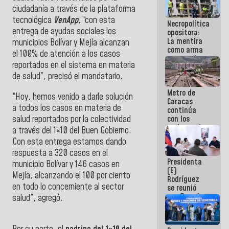
manejo de
ciudadanía a través de la plataforma
escombros
tecnológica
VenApp
, “con esta
Necropolítica
en La Guaira
entrega de ayudas sociales los
opositora:
La mentira
municipios Bolívar y Mejía alcanzan
como arma
el 100% de atención a los casos
contra el
reportados en el sistema en materia
Pueblo
de salud”, precisó el mandatario.
Metro de
“Hoy, hemos venido a darle solución
Caracas
a todos los casos en materia de
continúa
salud reportados por la colectividad
con los
trabajos de
a través del 1×10 del Buen Gobierno.
mantenimiento
Con esta entrega estamos dando
e inspección
respuesta a 320 casos en el
en la Línea 2
Presidenta
municipio Bolívar y 146 casos en
(E)
Mejía, alcanzando el 100 por ciento
Rodríguez
en todo lo concerniente al sector
se reunió
con Estado
salud”, agregó.
Mayor
Eléctrico
para