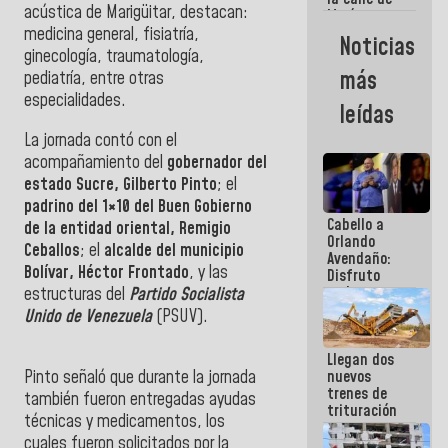
acústica de Marigüitar,
destacan:
María
Machado se
medicina general, fisiatría,
Noticias
estrellaron
ginecología, traumatología,
de frente
más
pediatría, entre otras
contra el
especialidades.
Pueblo
leídas
La jornada contó con el
acompañamiento del
gobernador del
estado Sucre, Gilberto Pinto
; el
padrino del 1×10 del Buen Gobierno
Cabello a
de la entidad oriental, Remigio
Orlando
Ceballos
; el
alcalde del municipio
Avendaño:
Bolívar, Héctor Frontado
, y las
Disfruto
cada vez
estructuras del
Partido Socialista
que escribes
Unido de Venezuela
(PSUV).
porque lo
que haces
Llegan dos
es
nuevos
Pinto señaló que durante la jornada
embarrarla
trenes de
también fueron entregadas ayudas
trituración
técnicas y medicamentos, los
para
cuales fueron solicitados por la
optimizar