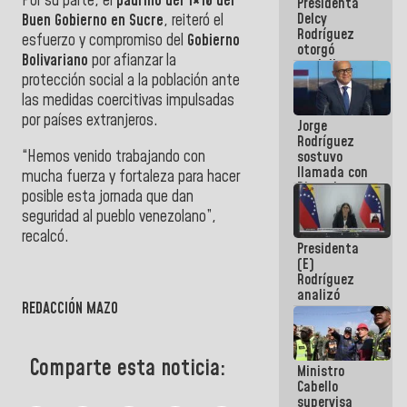
Por su parte, el
padrino del 1×10 del
Presidenta
abordar
Delcy
planes de
Buen Gobierno en Sucre
, reiteró el
Rodríguez
acción
esfuerzo y compromiso del
Gobierno
otorgó
Bolivariano
por afianzar la
medalla
protección social a la población ante
"Héroe de
Venezuela"
las medidas coercitivas impulsadas
a servidores
por países extranjeros.
Jorge
públicos
Rodríguez
“Hemos venido trabajando con
sostuvo
llamada con
mucha fuerza y fortaleza para hacer
Dinorah
posible esta jornada que dan
Figuera y
seguridad al pueblo venezolano”,
acuerdan
primer
recalcó.
Presidenta
encuentro
(E)
presencial
Rodríguez
para el
analizó
diálogo
REDACCIÓN MAZO
junto a
gobernadores
planes de
recuperación
Comparte esta noticia:
Ministro
del Sistema
Cabello
Eléctrico
supervisa
Nacional