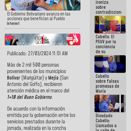
ironiza
la semana
sobre
que viene
contradicciones
hay
El Gobierno Bolivariano avanza en las
y mentiras
programa
acciones que benefician al Pueblo
de María
Internet
Machado:
¡Créanle!
Cabello: El
PSUV por la
conciencia
de su
Publicado: 27/03/2024 11:51 AM
militancia
es la
Más de 2 mil 500 personas
organización
provenientes de los municipios
política más
Cabello
sólida de
Bolívar
(Marigüitar) y
Mejía
(San
sobre falsas
Venezuela
Antonio del Golfo), recibieron
promesas de
atención médica en el marco del
María
Machado:
1×10 del Buen Gobierno
.
¿Quién le
puede creer?
De acuerdo con la información
¿Y la gente
emitida por la gobernación entre los
Diosdado
que ella iba
Cabello:
a salvar en
servicios prestados durante la
Llamados a
La Guaira?
jornada, realizada
en la concha
la calle de