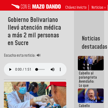
Chávez invicto
Noticias ↓
Gobierno Bolivariano
llevó atención médica
a más 2 mil personas
Noticias
en Sucre
destacadas
Escucha esta noticia: 🔊
Cabello al
palangrista
Avendaño:
Lo que
vayas a
escribir
hazlo hoy
por que no
Cabello
sabemos si