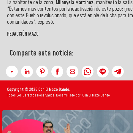
La habitante de la zona,
Milanyela Martínez
, manifestó la sati
“Estamos muy contentos por la reactivación de este pozo; graci
con este Pueblo revolucionario, que está en pie de lucha para tra
comunidades”, expresó.
REDACCIÓN MAZO
Comparte esta noticia:
Copyright © 2026 Con El Mazo Dando.
Todos Los Derechos Reservados. Desarrollado por: Con El Mazo Dando