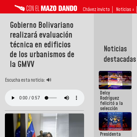
Chávez invicto
Noticias ↓
Gobierno Bolivariano
realizará evaluación
técnica en edificios
Noticias
de los urbanismos de
destacadas
la GMVV
Escucha esta noticia: 🔊
Delcy
Rodríguez
felicitó a la
selección
nacional
masculina
de voleibol
campeona
Presidenta
de la Copa