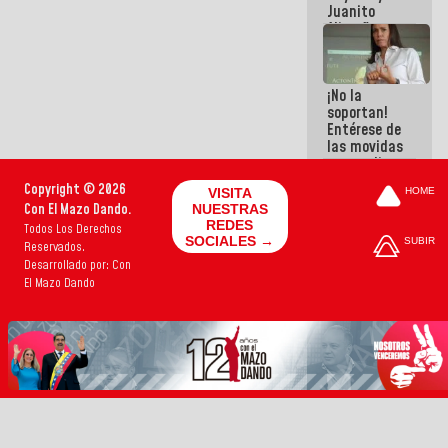
Juanito
Alimaña son
harina del
mismo
costal
¡No la
soportan!
Entérese de
las movidas
que realizan
antiguos
Copyright © 2026
VISITA
HOME
cómplices
Con El Mazo Dando.
NUESTRAS
de La Sayo
REDES
Todos Los Derechos
para
SOCIALES →
SUBIR
Reservados.
sacudírsela
Desarrollado por: Con
El Mazo Dando