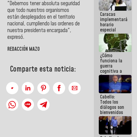
"Debemos tener absoluta seguridad
porque lo
que haces
que todo nuestros organismos
Caracas
es
están desplegados en el territorio
implementará
embarrarla
nacional, cumpliendo las ordenes de
horario
especial
nuestra presidenta encargada",
para
expresó.
adaptarse
al plan de
REDACCIÓN MAZO
ahorro
¿Cómo
energético
funciona la
guerra
Comparte esta noticia:
cognitiva a
favor de la
narrativa
hegemónica?
(1)
Cabello:
Todos los
diálogos son
bienvenidos
siempre que
estén en el
marco de la
Constitución