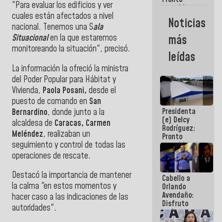
"Para evaluar los edificios y ver
restableceremos
cuales están afectados a nivel
las
Noticias
operaciones
nacional. Tenemos una S
ala
en el
Situacional
en la que estaremos
más
Aeropuerto
monitoreando la situación", precisó.
Internacional
leídas
de
Maiquetía
La información la ofreció la ministra
del Poder Popular para Hábitat y
Vivienda,
Paola Posani,
desde el
puesto de comando en
San
Presidenta
Bernardino
, donde junto a la
(e) Delcy
alcaldesa de
Caracas, Carmen
Rodríguez:
Meléndez
, realizaban un
Pronto
seguimiento y control de todas las
restableceremos
las
operaciones de rescate.
operaciones
en el
Destacó la importancia de mantener
Cabello a
Aeropuerto
la calma "en estos momentos y
Orlando
Internacional
Avendaño:
de
hacer caso a las indicaciones de las
Disfruto
Maiquetía
autoridades".
cada vez
que escribes