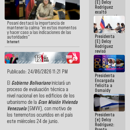
(E) Delcy
Panamericana
Rodríguez
Sub-17
exaltó
participación
de
Posani destacó la importancia de
Venezuela
mantener la calma "en estos momentos
en Juegos
y hacer caso a las indicaciones de las
Presidenta
Centroamericanos
autoridades"
(E) Delcy
y del Caribe
Internet
Rodríguez
2026
revisó
agenda
económica y
ejecución de
fondos de
Publicado: 24/06/2026 11:21 PM
Presidenta
emergencia
Encargada
post-sismos
El
Gobierno Bolivariano
iniciará un
felicita a
proceso de evaluación técnica a
Osmaidy
Arias y
nivel nacional en los edificios de los
Giraly
urbanismo de la
Gran Misión Vivienda
Marcano por
Venezuela
(GMVV), con motivo de
hacer
Presidenta
los terremotos ocurridos en el país
historia en
(e) Delcy
los
este miércoles 24 de junio.
Rodríguez:
Centroamericanos
Pronto