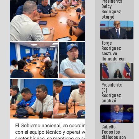
Presidenta
abordar
Delcy
planes de
Rodríguez
acción
otorgó
medalla
"Héroe de
Venezuela"
a servidores
Jorge
públicos
Rodríguez
sostuvo
llamada con
Dinorah
Figuera y
acuerdan
primer
Presidenta
encuentro
(E)
presencial
Rodríguez
para el
analizó
diálogo
junto a
gobernadores
planes de
recuperación
Cabello:
del Sistema
Todos los
Eléctrico
diálogos son
Nacional