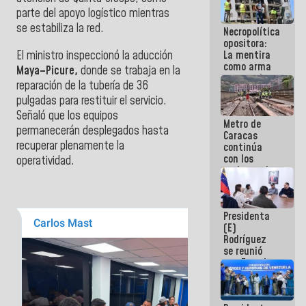
manejo de
parte del apoyo logístico mientras
escombros
se estabiliza la red.
Necropolítica
en La Guaira
opositora:
El ministro inspeccionó la aducción
La mentira
como arma
Maya–Picure,
donde se trabaja en la
contra el
reparación de la tubería de 36
Pueblo
pulgadas para restituir el servicio.
Señaló que los equipos
Metro de
permanecerán desplegados hasta
Caracas
recuperar plenamente la
continúa
con los
operatividad.
trabajos de
mantenimiento
e inspección
en la Línea 2
Presidenta
(E)
Rodríguez
se reunió
con Estado
Mayor
Eléctrico
para