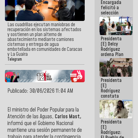
Encargada
de nuestra
felicitó a
América
selección
femenina de
baloncesto
Las cuadrillas ejecutan maniobras de
por su
recuperación en los sistemas afectados
clasificación
y sostienen un plan alterno de
Presidenta
a la
abastecimiento mediante camiones
(E) Delcy
AmeriCup
cisternas y entrega de agua
Rodríguez
embotellada en comunidades de Caracas
2027
y La Guaira
ordena Plan
maestro de
Telegram
desarrollo
logístico y
turístico
Presidenta
para La
(E)
Guaira
Publicado: 30/06/2026 11:04 AM
Rodríguez
constata
obras de
rehabilitación
El ministro del Poder Popular para la
de Escuela
Atención de las Aguas,
Carlos Mast,
Militar de
Presidenta
Mamo en La
informó que el Gobierno Nacional
(E)
Guaira
mantiene una sesión permanente de
Rodríguez:
trabajo para atender la contingencia
El Pueblo de