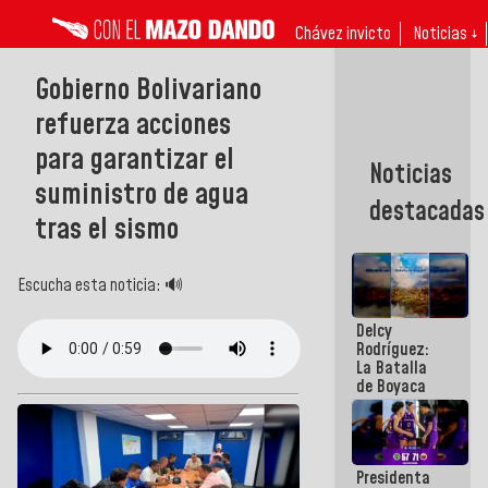
Chávez invicto
Noticias ↓
Gobierno Bolivariano
refuerza acciones
para garantizar el
Noticias
suministro de agua
destacadas
tras el sismo
Escucha esta noticia: 🔊
Delcy
Rodríguez:
La Batalla
de Boyaca
representa
un capítulo
decisivo en
la gesta
Presidenta
emancipadora