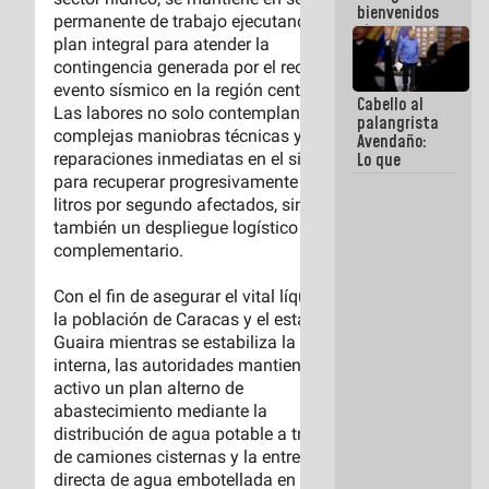
bienvenidos
siempre que
estén en el
marco de la
Constitución
Cabello al
de la
palangrista
República
Avendaño:
Lo que
vayas a
escribir
hazlo hoy
por que no
sabemos si
la semana
que viene
hay
programa