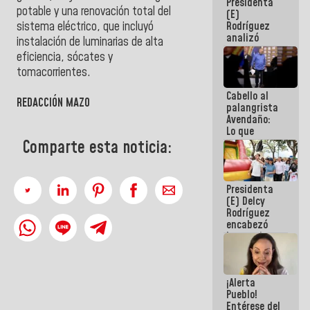
Presidenta
de la
potable y una renovación total del
(E)
República
sistema eléctrico, que incluyó
Rodríguez
analizó
instalación de luminarias de alta
junto a
eficiencia, sócates y
gobernadores
tomacorrientes.
planes de
recuperación
Cabello al
del Sistema
REDACCIÓN MAZO
palangrista
Eléctrico
Avendaño:
Nacional
Lo que
vayas a
Comparte esta noticia:
escribir
hazlo hoy
por que no
Presidenta
sabemos si
(E) Delcy
la semana
Rodríguez
que viene
encabezó
hay
lanzamiento
programa
del Plan
Nacional de
Recreación
¡Alerta
Vacacional
Pueblo!
Entérese del