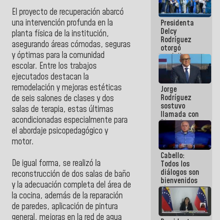
manejo de
El proyecto de recuperación abarcó
escombros
una intervención profunda en la
Presidenta
en La Guaira
Delcy
planta física de la institución,
Rodríguez
asegurando áreas cómodas, seguras
otorgó
y óptimas para la comunidad
medalla
"Héroe de
escolar. Entre los trabajos
Venezuela"
ejecutados destacan la
a servidores
remodelación y mejoras estéticas
Jorge
públicos
Rodríguez
de seis salones de clases y dos
sostuvo
salas de terapia, estas últimas
llamada con
acondicionadas especialmente para
Dinorah
el abordaje psicopedagógico y
Figuera y
acuerdan
motor.
primer
Cabello:
encuentro
De igual forma, se realizó la
Todos los
presencial
diálogos son
para el
reconstrucción de dos salas de baño
bienvenidos
diálogo
y la adecuación completa del área de
siempre que
la cocina, además de la reparación
estén en el
marco de la
de paredes, aplicación de pintura
Constitución
general, mejoras en la red de agua