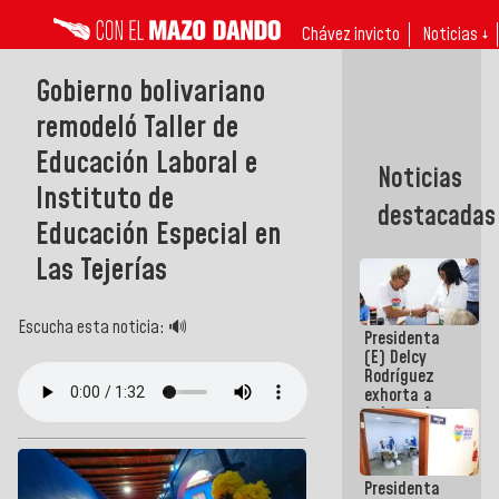
Chávez invicto
Noticias ↓
Gobierno bolivariano
remodeló Taller de
Educación Laboral e
Noticias
Instituto de
destacadas
Educación Especial en
Las Tejerías
Escucha esta noticia: 🔊
Presidenta
(E) Delcy
Rodríguez
exhorta a
gobernadores
y alcaldes a
edificar
casas para
Presidenta
abuelos