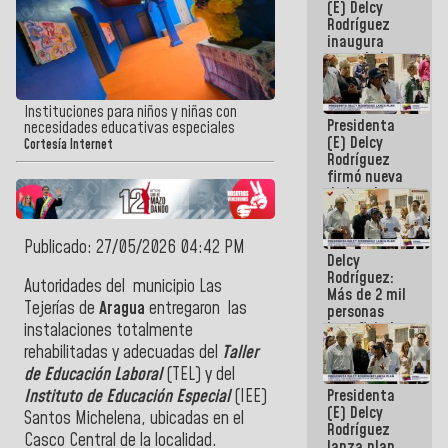
(E) Delcy
Rodríguez
inaugura
casa de los
Abuelos
Primavera
en Caracas
Instituciones para niños y niñas con
Presidenta
necesidades educativas especiales
(E) Delcy
Cortesía Internet
Rodríguez
firmó nueva
de Ley de
Arrendamiento
aprobada
por la AN
Publicado: 27/05/2026 04:42 PM
Delcy
Rodríguez:
Autoridades del municipio Las
Más de 2 mil
Tejerías de
Aragua
entregaron las
personas
beneficiadas
instalaciones totalmente
con planes
rehabilitadas y adecuadas del
Taller
para
de Educación Laboral
(TEL) y del
atención de
Presidenta
Instituto de Educación Especial
(IEE)
emergencia
(E) Delcy
sísmica en
Santos Michelena, ubicadas en el
Rodríguez
la última
Casco Central de la localidad.
lanza plan