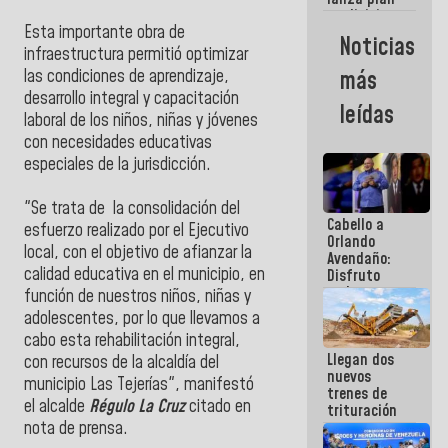
semana
crediticio
Esta importante obra de
con subsidio
Noticias
a Juntas de
infraestructura permitió optimizar
Condominio
las condiciones de aprendizaje,
más
desarrollo integral y capacitación
leídas
laboral de los niños, niñas y jóvenes
con necesidades educativas
especiales de la jurisdicción.
"Se trata de la consolidación del
Cabello a
esfuerzo realizado por el Ejecutivo
Orlando
local, con el objetivo de afianzar la
Avendaño:
calidad educativa en el municipio, en
Disfruto
cada vez
función de nuestros niños, niñas y
que escribes
adolescentes, por lo que llevamos a
porque lo
cabo esta rehabilitación integral,
que haces
Llegan dos
es
con recursos de la alcaldía del
nuevos
embarrarla
municipio Las Tejerías", manifestó
trenes de
el alcalde
Régulo La Cruz
citado en
trituración
nota de prensa.
para
optimizar