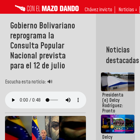
Chávez invicto
Noticias ↓
Gobierno Bolivariano
reprograma la
Consulta Popular
Noticias
Nacional prevista
destacadas
para el 12 de julio
Escucha esta noticia: 🔊
Presidenta
(e) Delcy
Rodríguez:
Pronto
restableceremos
las
operaciones
en el
Delcy
Aeropuerto