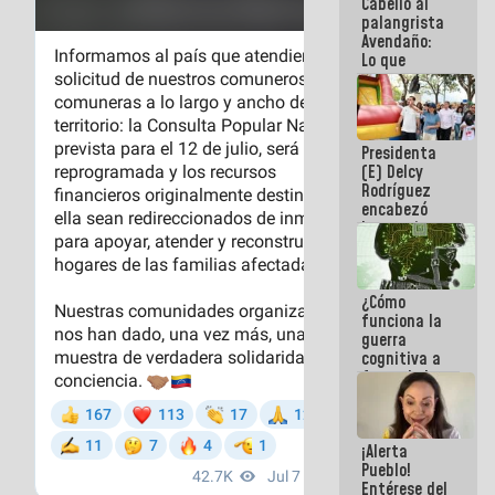
Cabello al
del Sistema
palangrista
Eléctrico
Avendaño:
Nacional
Lo que
vayas a
escribir
hazlo hoy
por que no
Presidenta
sabemos si
(E) Delcy
la semana
Rodríguez
que viene
encabezó
hay
lanzamiento
programa
del Plan
Nacional de
Recreación
¿Cómo
Vacacional
funciona la
guerra
cognitiva a
favor de la
narrativa
hegemónica?
(1)
¡Alerta
Pueblo!
Entérese del