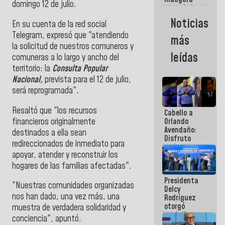
domingo 12 de julio.
casa de los
Abuelos
Noticias
En su cuenta de la red social
Primavera
en Caracas
Telegram, expresó que "atendiendo
más
la solicitud de nuestros comuneros y
leídas
comuneras a lo largo y ancho del
territorio: la
Consulta Popular
Nacional,
prevista para el 12 de julio,
será reprogramada".
Resaltó que "los recursos
Cabello a
financieros originalmente
Orlando
Avendaño:
destinados a ella sean
Disfruto
redireccionados de inmediato para
cada vez
apoyar, atender y reconstruir los
que escribes
porque lo
hogares de las familias afectadas".
que haces
Presidenta
es
"Nuestras comunidades organizadas
Delcy
embarrarla
nos han dado, una vez más, una
Rodríguez
otorgó
muestra de verdadera solidaridad y
medalla
conciencia", apuntó.
"Héroe de