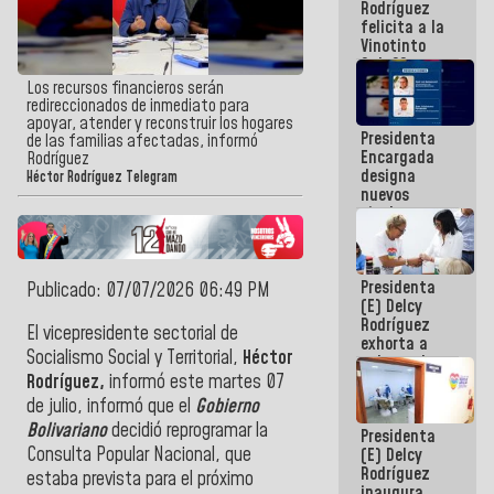
Rodríguez
Internacional
felicita a la
de
Vinotinto
Maiquetía
Sub 20
campeona
Los recursos financieros serán
frente
redireccionados de inmediato para
México Sub
apoyar, atender y reconstruir los hogares
Presidenta
23 en los
de las familias afectadas, informó
Encargada
Centroamericanos
Rodríguez
designa
Héctor Rodríguez Telegram
nuevos
titulares en
el
Viceministerio
de Energía
Presidenta
Eléctrica y
Publicado: 07/07/2026 06:49 PM
(E) Delcy
CORPOELEC
Rodríguez
El vicepresidente sectorial de
exhorta a
Socialismo Social y Territorial,
Héctor
gobernadores
y alcaldes a
Rodríguez,
informó este martes 07
edificar
de julio, informó que el
Gobierno
casas para
Bolivariano
decidió reprogramar la
Presidenta
abuelos
Consulta Popular Nacional, que
(E) Delcy
Rodríguez
estaba prevista para el próximo
inaugura