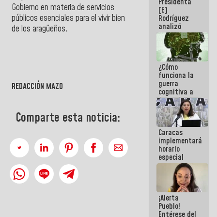
Presidenta
sabemos si
Gobierno en materia de servicios
(E)
la semana
públicos esenciales para el vivir bien
Rodríguez
que viene
analizó
hay
de los aragüeños.
junto a
programa
gobernadores
planes de
recuperación
¿Cómo
del Sistema
funciona la
Eléctrico
guerra
Nacional
REDACCIÓN MAZO
cognitiva a
favor de la
narrativa
Comparte esta noticia:
hegemónica?
(1)
Caracas
implementará
horario
especial
para
adaptarse
al plan de
ahorro
¡Alerta
energético
Pueblo!
Entérese del