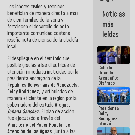
casa de los
Las labores civiles y técnicas
Abuelos
Noticias
benefician de manera directa a más
Primavera
de cien familias de la zona y
en Caracas
más
fortalecen el desarrollo de esta
importante comunidad costeña,
leídas
reseña nota de prensa de la alcaldía
local.
El despliegue en el territorio fue
posible gracias a las directrices de
Cabello a
atención inmediata instruidas por la
Orlando
Avendaño:
presidenta encargada de la
Disfruto
República Bolivariana de Venezuela,
cada vez
Delcy Rodríguez,
y articuladas de
que escribes
manera eficiente en la región por la
porque lo
que haces
gobernadora del estado
Aragua,
Presidenta
es
Johana Sánchez
.
El plan de acción
Delcy
embarrarla
fue ejecutado a través del
Rodríguez
otorgó
Ministerio del Poder Popular de
medalla
Atención de las Aguas
, junto a las
"Héroe de