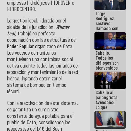
empresas hidrológicas HIDROVEN e
Venezuela"
a servidores
HIDROCENTRO.
Jorge
públicos
Rodríguez
La gestión local, liderada por el
sostuvo
alcalde de la jurisdicción,
Wilmer
llamada con
Dinorah
Leal
, trabajó en perfecta
Figuera y
coordinación con las estructuras del
acuerdan
Poder Popular
organizado de Cata.
primer
Los voceros comunitarios
Cabello:
encuentro
Todos los
presencial
mantuvieron una contraloría social
diálogos son
para el
activa durante todas las jornadas de
bienvenidos
diálogo
reparación y mantenimiento de la red
siempre que
estén en el
hídrica, logrando optimizar el
marco de la
sistema de bombeo en tiempo
Constitución
récord.
Cabello al
de la
palangrista
República
Avendaño:
Con la reactivación de este sistema,
Lo que
se garantiza un suministro
vayas a
constante de agua potable para el
escribir
pueblo de Cata, consolidando las
hazlo hoy
por que no
respuestas del 1x10 del Buen