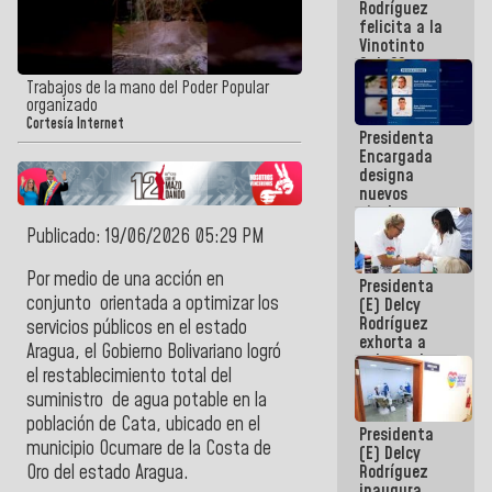
Rodríguez
Internacional
felicita a la
de
Vinotinto
Maiquetía
Sub 20
campeona
Trabajos de la mano del Poder Popular
frente
organizado
México Sub
Cortesía Internet
Presidenta
23 en los
Encargada
Centroamericanos
designa
nuevos
titulares en
el
Publicado: 19/06/2026 05:29 PM
Viceministerio
de Energía
Por medio de una acción en
Presidenta
Eléctrica y
conjunto orientada a optimizar los
(E) Delcy
CORPOELEC
Rodríguez
servicios públicos en el estado
exhorta a
Aragua, el Gobierno Bolivariano logró
gobernadores
el restablecimiento total del
y alcaldes a
edificar
suministro de agua potable en la
casas para
población de Cata, ubicado en el
Presidenta
abuelos
municipio Ocumare de la Costa de
(E) Delcy
Rodríguez
Oro del estado Aragua.
inaugura