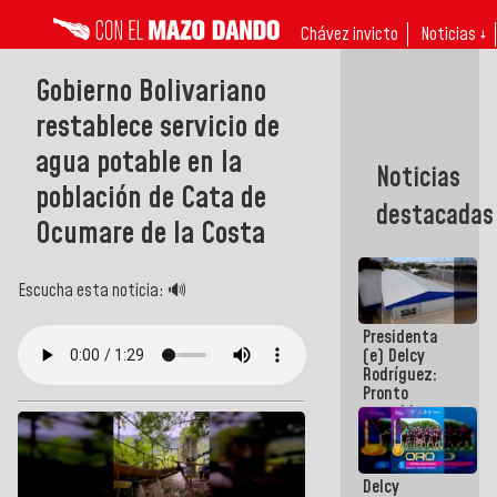
Chávez invicto
Noticias ↓
Gobierno Bolivariano
restablece servicio de
agua potable en la
Noticias
población de Cata de
destacadas
Ocumare de la Costa
Escucha esta noticia: 🔊
Presidenta
(e) Delcy
Rodríguez:
Pronto
restableceremos
las
operaciones
en el
Delcy
Aeropuerto