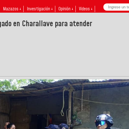
Mazazos ↓
Investigación ↓
Opinión ↓
Videos ↓
gado en Charallave para atender