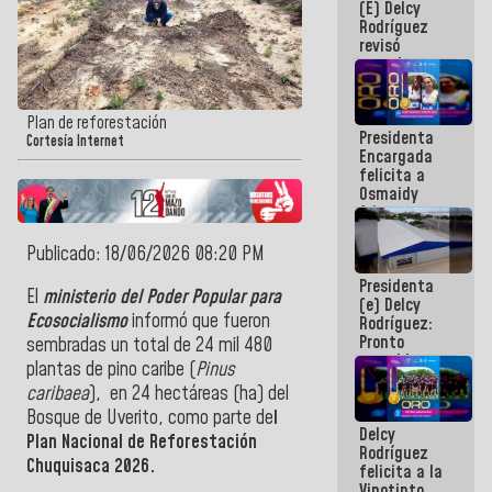
(E) Delcy
y del Caribe
Rodríguez
2026
revisó
agenda
económica y
ejecución de
fondos de
Plan de reforestación
Presidenta
emergencia
Cortesía Internet
Encargada
post-sismos
felicita a
Osmaidy
Arias y
Giraly
Marcano por
Publicado: 18/06/2026 08:20 PM
hacer
Presidenta
historia en
El
ministerio del Poder Popular para
(e) Delcy
los
Ecosocialismo
informó que fueron
Rodríguez:
Centroamericanos
Pronto
sembradas un total de 24 mil 480
restableceremos
plantas de pino caribe (
Pinus
las
caribaea
), en 24 hectáreas (ha) del
operaciones
en el
Bosque de Uverito, como parte de
l
Delcy
Aeropuerto
Plan Nacional de Reforestación
Rodríguez
Internacional
Chuquisaca 2026.
felicita a la
de
Vinotinto