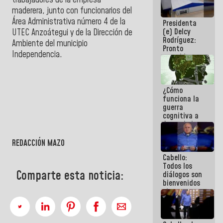
trabajadores de la empresa
al plan de
maderera, junto con funcionarios del
ahorro
Área Administrativa número 4 de la
Presidenta
energético
(e) Delcy
UTEC Anzoátegui y de la Dirección de
Rodríguez:
Ambiente del municipio
Pronto
Independencia.
restableceremos
las
operaciones
en el
¿Cómo
Aeropuerto
funciona la
Internacional
guerra
de
cognitiva a
Maiquetía
favor de la
narrativa
hegemónica?
REDACCIÓN MAZO
(1)
Cabello:
Todos los
Comparte esta noticia:
diálogos son
bienvenidos
siempre que
estén en el
marco de la
Constitución