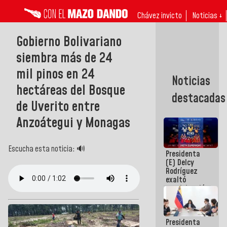
Chávez invicto
Noticias ↓
Gobierno Bolivariano
siembra más de 24
mil pinos en 24
Noticias
hectáreas del Bosque
destacadas
de Uverito entre
Anzoátegui y Monagas
Escucha esta noticia: 🔊
Presidenta
(E) Delcy
Rodríguez
exaltó
participación
de
Venezuela
en Juegos
Presidenta
Centroamericanos