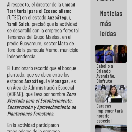
Maiquetía
Al respecto, el director de la
Unidad
Sub 20
campeona
Territorial para el Ecosocialismo
Noticias
frente
(UTEC) en el estado
Anzoátegui
,
México Sub
más
Yamil Saleh,
precisó que la actividad
23 en los
Centroamericanos
se desarrolló con la empresa forestal
leídas
Terranova del Grupo Masisa, en el
predio Guayamure, sector Mata de
Toro de la parroquia Mamo, municipio
Independencia.
Cabello a
El funcionario recordó que el bosque
Orlando
plantado, que se ubica entre los
Avendaño:
estados
Anzoátegui
y
Monagas
, es
Disfruto
cada vez
un Área de Administración Especial
que escribes
(ABRAE), que lleva por nombre
Zona
porque lo
Afectada para el Establecimiento,
que haces
Caracas
es
Conservación y Aprovechamiento de
implementará
embarrarla
Plantaciones Forestales.
horario
especial
En la actividad participaron
para
adaptarse