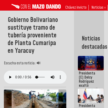
Chávez invicto
Noticias ↓
Gobierno Bolivariano
sustituye tramo de
tubería proveniente
Noticias
de Planta Cumaripa
destacadas
en Yaracuy
Escucha esta noticia: 🔊
Presidenta
(E) Delcy
Rodríguez
exaltó
participación
de
Venezuela
en Juegos
Presidenta
Centroamericanos