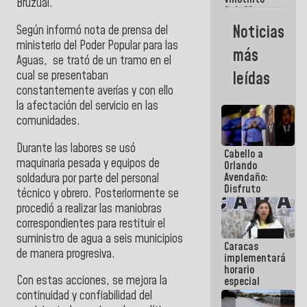
Maiquetía
Bruzual.
Sub 20
campeona
Noticias
Según informó nota de prensa del
frente
ministerio del Poder Popular para las
México Sub
más
23 en los
Aguas, se trató de un tramo en el
Centroamericanos
cual se presentaban
leídas
constantemente averías y con ello
la afectación del servicio en las
comunidades.
Durante las labores se usó
Cabello a
maquinaria pesada y equipos de
Orlando
Avendaño:
soldadura por parte del personal
Disfruto
técnico y obrero. Posteriormente se
cada vez
procedió a realizar las maniobras
que escribes
correspondientes para restituir el
porque lo
que haces
suministro de agua a seis municipios
Caracas
es
de manera progresiva.
implementará
embarrarla
horario
Con estas acciones, se mejora la
especial
para
continuidad y confiabilidad del
adaptarse