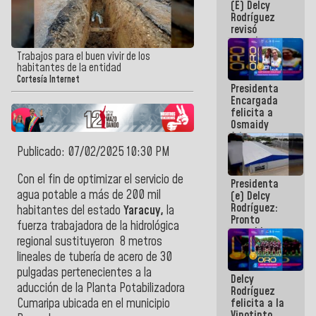
(E) Delcy
y del Caribe
Rodríguez
2026
revisó
agenda
económica y
Trabajos para el buen vivir de los
ejecución de
habitantes de la entidad
fondos de
Cortesía Internet
Presidenta
emergencia
Encargada
post-sismos
felicita a
Osmaidy
Arias y
Giraly
Publicado: 07/02/2025 10:30 PM
Marcano por
hacer
Con el fin de optimizar el servicio de
Presidenta
historia en
agua potable a más de 200 mil
(e) Delcy
los
Rodríguez:
Centroamericanos
habitantes del estado
Yaracuy,
la
Pronto
fuerza trabajadora de la hidrológica
restableceremos
regional sustituyeron 8 metros
las
operaciones
lineales de tubería de acero de 30
en el
pulgadas pertenecientes a la
Delcy
Aeropuerto
aducción de la Planta Potabilizadora
Rodríguez
Internacional
felicita a la
Cumaripa ubicada en el municipio
de
Vinotinto