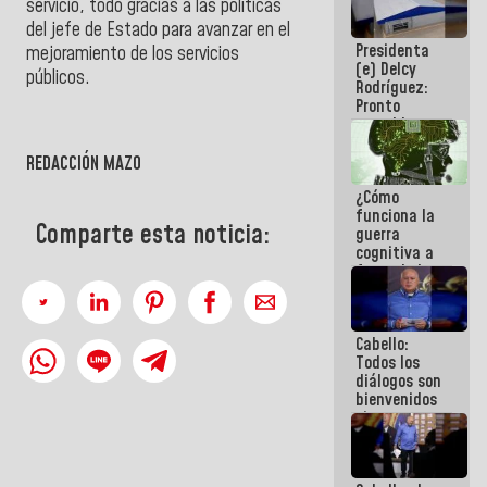
servicio, todo gracias a las políticas
al plan de
del jefe de Estado para avanzar en el
ahorro
Presidenta
energético
mejoramiento de los servicios
(e) Delcy
públicos.
Rodríguez:
Pronto
restableceremos
las
operaciones
REDACCIÓN MAZO
en el
¿Cómo
Aeropuerto
funciona la
Internacional
Comparte esta noticia:
guerra
de
cognitiva a
Maiquetía
favor de la
narrativa
hegemónica?
(1)
Cabello:
Todos los
diálogos son
bienvenidos
siempre que
estén en el
marco de la
Constitución