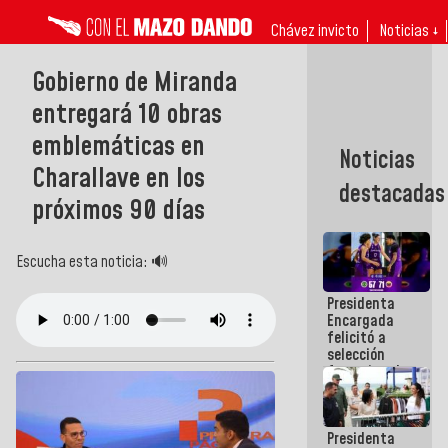
Chávez invicto
Noticias ↓
Gobierno de Miranda
entregará 10 obras
emblemáticas en
Noticias
Charallave en los
destacadas
próximos 90 días
Escucha esta noticia: 🔊
Presidenta
Encargada
felicitó a
selección
femenina de
baloncesto
por su
clasificación
Presidenta
a la