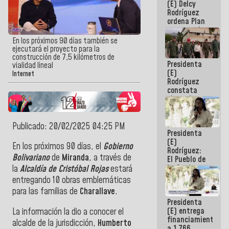
(E) Delcy
AmeriCup
Rodríguez
2027
ordena Plan
maestro de
desarrollo
En los próximos 90 días también se
logístico y
ejecutará el proyecto para la
turístico
construcción de 7,5 kilómetros de
Presidenta
para La
vialidad lineal
(E)
Guaira
Internet
Rodríguez
constata
obras de
rehabilitación
de Escuela
Militar de
Publicado: 20/02/2025 04:25 PM
Presidenta
Mamo en La
(E)
Guaira
En los próximos 90 días, el
Gobierno
Rodríguez:
Bolivariano
de
Miranda
, a través de
El Pueblo de
La Guaira
la
Alcaldía de Cristóbal Rojas
estará
siempre
entregando 10 obras emblemáticas
estará
para las familias de
Charallave
.
acompañada
Presidenta
por el
(E) entrega
La información la dio a conocer el
Gobierno
financiamientos
Nacional
alcalde de la jurisdicción,
Humberto
a 1.766