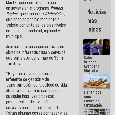
Marte
, quien enfatizó en una
comerciantes
entrevista en el programa
Primera
y
Noticias
emprendedores
Página,
que transmite
Globovisión
,
afectados
que esto es posible mediante el
más
por
trabajo conjunto de los tres niveles
terremotos
leídas
de Gobierno: nacional, regional y
municipal.
Asimismo, precisó que se trata de
obras de infraestructura y servicios
Cabello a
que van a atender a más de 35 mil
Orlando
familias.
Avendaño:
Disfruto
"Hoy Charallave es la ciudad
cada vez
referente de gestión y de
que escribes
porque lo
transformación de la calidad de vida.
que haces
Ahora ves a familias caminando a
Llegan dos
es
cualquier hora, ves procesos
nuevos
embarrarla
trenes de
permanentes de inversión en
trituración
servicios públicos, infraestructura.
para
Faltan algunas cosas por hacer y las
optimizar