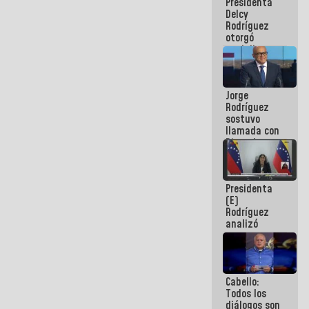
Presidenta
abordar
Delcy
planes de
Rodríguez
acción
otorgó
medalla
"Héroe de
Venezuela"
a servidores
Jorge
públicos
Rodríguez
sostuvo
llamada con
Dinorah
Figuera y
acuerdan
primer
Presidenta
encuentro
(E)
presencial
Rodríguez
para el
analizó
diálogo
junto a
gobernadores
planes de
recuperación
Cabello:
del Sistema
Todos los
Eléctrico
diálogos son
Nacional