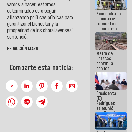
manejo de
vamos a hacer, estamos
escombros
determinados es a seguir
Necropolítica
en La Guaira
afianzando políticas públicas para
opositora:
La mentira
garantizar el bienestar y la
como arma
prosperidad de los charallavenses",
contra el
sentenció.
Pueblo
REDACCIÓN MAZO
Metro de
Caracas
continúa
Comparte esta noticia:
con los
trabajos de
mantenimiento
e inspección
en la Línea 2
Presidenta
(E)
Rodríguez
se reunió
con Estado
Mayor
Eléctrico
para