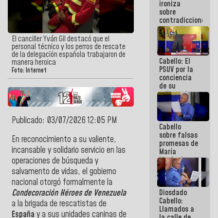
ironiza
la semana
sobre
que viene
contradicciones
hay
y mentiras
programa
de María
El canciller Yván Gil destacó que el
Machado:
personal técnico y los perros de rescate
¡Créanle!
de la delegación española trabajaron de
Cabello: El
manera heroica
PSUV por la
Foto: Internet
conciencia
de su
militancia
es la
organización
política más
Publicado: 03/07/2026 12:05 PM
Cabello
sólida de
sobre falsas
Venezuela
En reconocimiento a su valiente,
promesas de
incansable y solidario servicio en las
María
Machado:
operaciones de búsqueda y
¿Quién le
salvamento de vidas, el gobierno
puede creer?
nacional otorgó formalmente la
¿Y la gente
Diosdado
Condecoración Héroes de Venezuela
que ella iba
Cabello:
a salvar en
a la brigada de rescatistas de
Llamados a
La Guaira?
España
y a sus unidades caninas de
la calle de