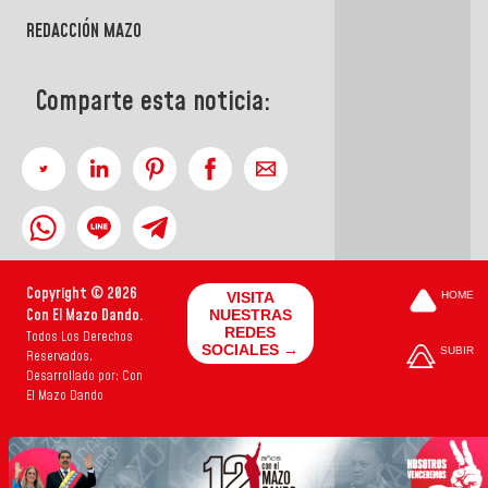
REDACCIÓN MAZO
Comparte esta noticia:
Copyright © 2026
VISITA
HOME
Con El Mazo Dando.
NUESTRAS
REDES
Todos Los Derechos
SOCIALES →
SUBIR
Reservados.
Desarrollado por: Con
El Mazo Dando