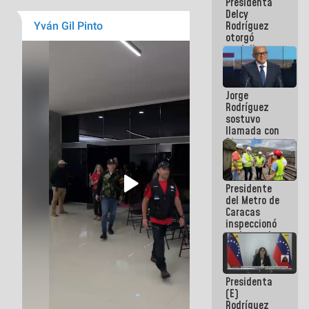
Presidenta
abordar
Delcy
planes de
Rodríguez
acción
otorgó
medalla
"Héroe de
Venezuela"
a servidores
Jorge
públicos
Rodríguez
sostuvo
llamada con
Dinorah
Figuera y
acuerdan
primer
Presidente
encuentro
del Metro de
presencial
Caracas
para el
inspeccionó
diálogo
trabajos de
rehabilitación
y
modernización
Presidenta
de la vía
(E)
férrea
Rodríguez