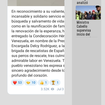
analizó
junto a
gobernadores
planes de
recuperación
Ministro
del Sistema
Cabello
Eléctrico
supervisa
Nacional
inicio del
proceso de
demolición
de
edificaciones
declaradas
en riesgo en
La Guaira
(+Fotos)