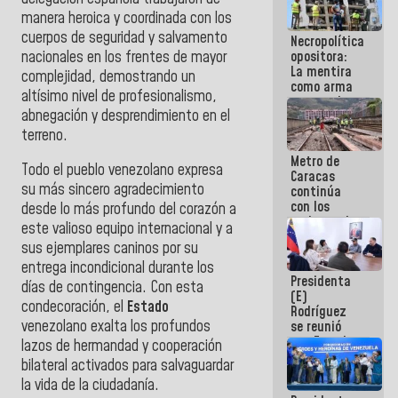
manejo de
manera heroica y coordinada con los
escombros
cuerpos de seguridad y salvamento
Necropolítica
en La Guaira
nacionales en los frentes de mayor
opositora:
La mentira
complejidad, demostrando un
como arma
altísimo nivel de profesionalismo,
contra el
abnegación y desprendimiento en el
Pueblo
terreno.
Metro de
Todo el pueblo venezolano expresa
Caracas
su más sincero agradecimiento
continúa
con los
desde lo más profundo del corazón a
trabajos de
este valioso equipo internacional y a
mantenimiento
sus ejemplares caninos por su
e inspección
en la Línea 2
entrega incondicional durante los
Presidenta
días de contingencia. Con esta
(E)
condecoración, el
Estado
Rodríguez
venezolano exalta los profundos
se reunió
con Estado
lazos de hermandad y cooperación
Mayor
bilateral activados para salvaguardar
Eléctrico
la vida de la ciudadanía.
para