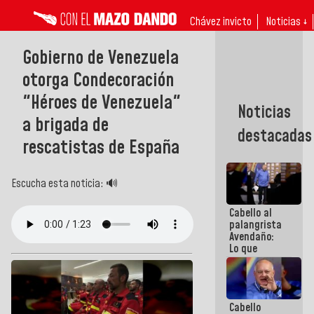
Chávez invicto
Noticias ↓
Gobierno de Venezuela
otorga Condecoración
"Héroes de Venezuela"
Noticias
a brigada de
destacadas
rescatistas de España
Escucha esta noticia: 🔊
Cabello al
palangrista
Avendaño:
Lo que
vayas a
escribir
hazlo hoy
por que no
Cabello
sabemos si