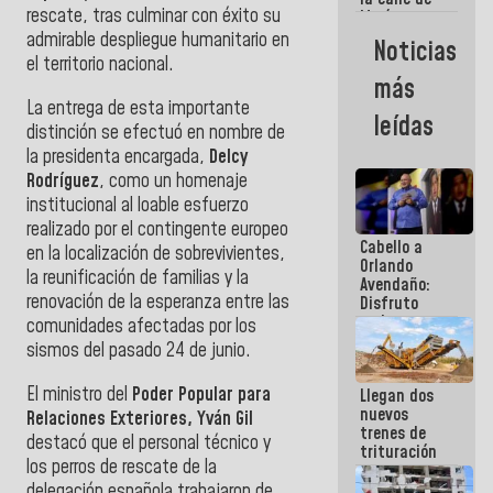
rescate, tras culminar con éxito su
María
Machado se
admirable despliegue humanitario en
Noticias
estrellaron
el territorio nacional.
de frente
más
contra el
La entrega de esta importante
Pueblo
leídas
distinción se efectuó en nombre de
la presidenta encargada,
Delcy
Rodríguez
, como un homenaje
institucional al loable esfuerzo
realizado por el contingente europeo
Cabello a
en la localización de sobrevivientes,
Orlando
la reunificación de familias y la
Avendaño:
renovación de la esperanza entre las
Disfruto
cada vez
comunidades afectadas por los
que escribes
sismos del pasado 24 de junio.
porque lo
que haces
El ministro del
Poder Popular para
Llegan dos
es
nuevos
embarrarla
Relaciones Exteriores, Yván Gil
trenes de
destacó
que el personal técnico y
trituración
los perros de rescate de la
para
optimizar
delegación española trabajaron de