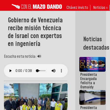
Chávez invicto
Noticias ↓
Gobierno de Venezuela
recibe misión técnica
de Israel con expertos
Noticias
en ingeniería
destacadas
Escucha esta noticia: 🔊
Presidenta
Encargada
felicita a
Osmaidy
Arias y
Giraly
Marcano por
hacer
Presidenta
historia en