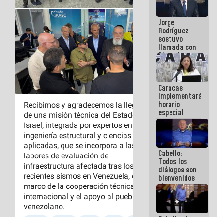
Venezuela"
a servidores
Jorge
públicos
Rodríguez
sostuvo
llamada con
Dinorah
Figuera y
acuerdan
primer
Caracas
encuentro
implementará
presencial
horario
para el
especial
diálogo
para
adaptarse
al plan de
ahorro
Cabello:
energético
Todos los
diálogos son
bienvenidos
siempre que
estén en el
marco de la
Constitución