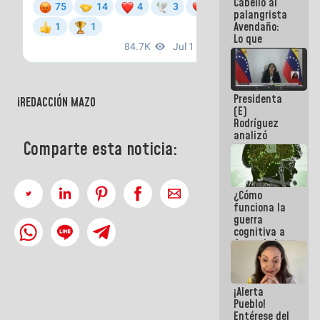
Cabello al
de la
palangrista
República
Avendaño:
Lo que
vayas a
escribir
hazlo hoy
por que no
Presidenta
sabemos si
iREDACCIÓN MAZO
(E)
la semana
Rodríguez
que viene
analizó
hay
Comparte esta noticia:
junto a
programa
gobernadores
planes de
recuperación
¿Cómo
del Sistema
funciona la
Eléctrico
guerra
Nacional
cognitiva a
favor de la
narrativa
hegemónica?
(1)
¡Alerta
Pueblo!
Entérese del