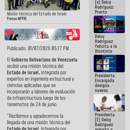
(e) Delcy
los
Rodríguez:
Centroamericanos
Pronto
Misión técnica del Estado de Israel
restableceremos
Prensa MPPRE
las
operaciones
en el
Delcy
Aeropuerto
Rodríguez
Internacional
felicita a la
de
Publicado: 01/07/2026 05:17 PM
Vinotinto
Maiquetía
Sub 20
El
Gobierno Bolivariano de Venezuela
campeona
frente
recibió una
misión técnica del
México Sub
Estado de Israel,
integrada por
Presidenta
23 en los
expertos en ingeniería estructural y
Encargada
Centroamericanos
ciencias aplicadas que se
designa
nuevos
incorporarán a labores de evaluación
titulares en
de infraestructura luego de los
el
terremotos de 24 de junio.
Viceministerio
de Energía
Presidenta
Eléctrica y
"Recibimos y agradecemos la
(E) Delcy
CORPOELEC
llegada de una misión técnica del
Rodríguez
Estado de Israel
, integrada por
exhorta a