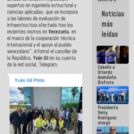
gobernadores
expertos en ingeniería estructural y
y alcaldes a
ciencias aplicadas, que se incorpora
Noticias
edificar
a las labores de evaluación de
casas para
más
infraestructura afectada tras los
abuelos
recientes sismos en
Venezuela
, en
leídas
el marco de la cooperación técnica
internacional y el apoyo al pueblo
venezolano", informó el canciller de
la República,
Yván Gil
en su cuenta
de la red social, Telegram.
Cabello a
Orlando
Avendaño:
Disfruto
cada vez
que escribes
porque lo
que haces
Presidenta
es
Delcy
embarrarla
Rodríguez
otorgó
medalla
"Héroe de