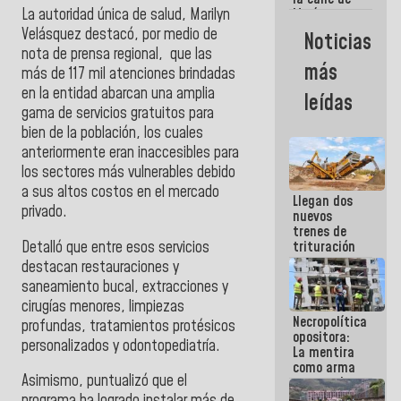
La autoridad única de salud, Marilyn
María
Machado se
Velásquez destacó, por medio de
Noticias
estrellaron
nota de prensa regional, que las
de frente
más
más de 117 mil atenciones brindadas
contra el
Pueblo
en la entidad abarcan una amplia
leídas
gama de servicios gratuitos para
bien de la población, los cuales
anteriormente eran inaccesibles para
los sectores más vulnerables debido
a sus altos costos en el mercado
Llegan dos
privado.
nuevos
trenes de
Detalló que entre esos servicios
trituración
para
destacan restauraciones y
optimizar
saneamiento bucal, extracciones y
manejo de
cirugías menores, limpiezas
escombros
Necropolítica
en La Guaira
profundas, tratamientos protésicos
opositora:
personalizados y odontopediatría.
La mentira
como arma
Asimismo, puntualizó que el
contra el
Pueblo