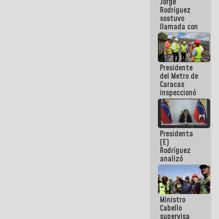
Jorge
públicos
Rodríguez
sostuvo
llamada con
Dinorah
Figuera y
acuerdan
primer
Presidente
encuentro
del Metro de
presencial
Caracas
para el
inspeccionó
diálogo
trabajos de
rehabilitación
y
modernización
Presidenta
de la vía
(E)
férrea
Rodríguez
analizó
junto a
gobernadores
planes de
recuperación
Ministro
del Sistema
Cabello
Eléctrico
supervisa
Nacional