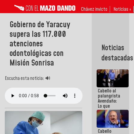
Chávez invicto
Noticias ↓
Gobierno de Yaracuy
supera las 117.000
atenciones
Noticias
odontológicas con
destacadas
Misión Sonrisa
Escucha esta noticia: 🔊
Cabello al
palangrista
Avendaño:
Lo que
vayas a
escribir
hazlo hoy
por que no
Cabello
sabemos si