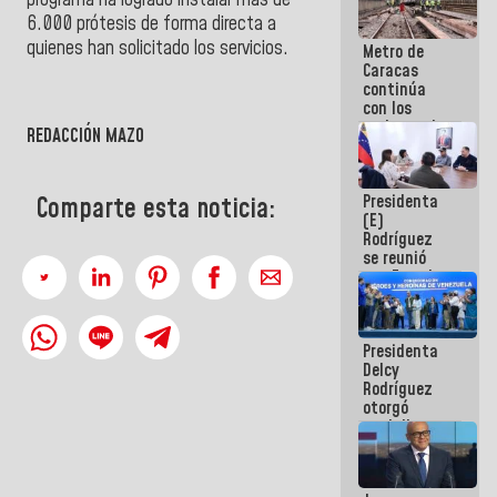
programa ha logrado instalar más de
6.000 prótesis de forma directa a
quienes han solicitado los servicios.
Metro de
Caracas
continúa
con los
trabajos de
REDACCIÓN MAZO
mantenimiento
e inspección
en la Línea 2
Presidenta
Comparte esta noticia:
(E)
Rodríguez
se reunió
con Estado
Mayor
Eléctrico
para
Presidenta
abordar
Delcy
planes de
Rodríguez
acción
otorgó
medalla
"Héroe de
Venezuela"
a servidores