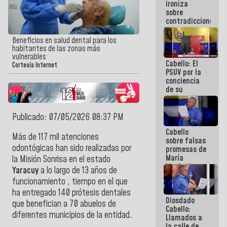
ironiza
la semana
sobre
que viene
contradicciones
hay
y mentiras
programa
de María
Beneficios en salud dental para los
Machado:
habitantes de las zonas más
¡Créanle!
vulnerables
Cabello: El
Cortesía Internet
PSUV por la
conciencia
de su
militancia
es la
organización
Publicado: 07/05/2026 08:37 PM
política más
Cabello
sólida de
Más de 117 mil atenciones
sobre falsas
Venezuela
odontógicas han sido realizadas por
promesas de
María
la Misión Sonrisa en el estado
Machado:
Yaracuy
a lo largo de 13 años de
¿Quién le
funcionamiento , tiempo en el que
puede creer?
¿Y la gente
ha entregado 140 prótesis dentales
Diosdado
que ella iba
que benefician a 70 abuelos de
Cabello:
a salvar en
diferentes municipios de la entidad.
Llamados a
La Guaira?
la calle de