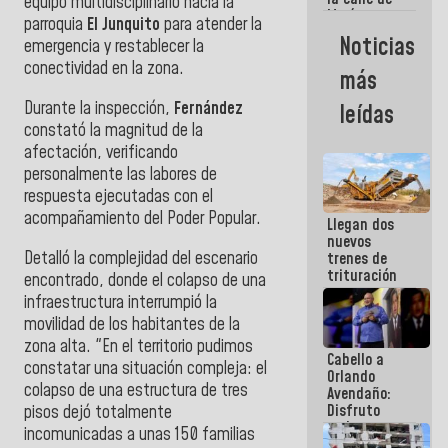
equipo multidisciplinario hacia la
María
parroquia
El Junquito
para atender la
Machado se
Noticias
emergencia y restablecer la
estrellaron
de frente
conectividad en la zona.
más
contra el
Pueblo
Durante la inspección,
Fernández
leídas
constató la magnitud de la
afectación, verificando
personalmente las labores de
respuesta ejecutadas con el
acompañamiento del Poder Popular.
Llegan dos
nuevos
Detalló la complejidad del escenario
trenes de
trituración
encontrado, donde el colapso de una
para
infraestructura interrumpió la
optimizar
movilidad de los habitantes de la
manejo de
escombros
zona alta. "En el territorio pudimos
Cabello a
en La Guaira
constatar una situación compleja: el
Orlando
colapso de una estructura de tres
Avendaño:
Disfruto
pisos dejó totalmente
cada vez
incomunicadas a unas 150 familias
que escribes