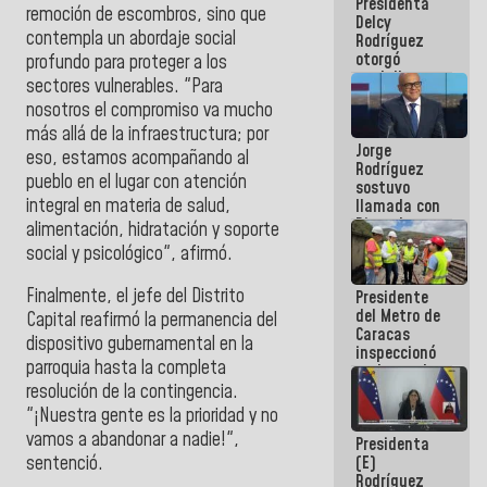
Presidenta
abordar
remoción de escombros, sino que
Delcy
planes de
contempla un abordaje social
Rodríguez
acción
otorgó
profundo para proteger a los
medalla
sectores vulnerables. "Para
"Héroe de
nosotros el compromiso va mucho
Venezuela"
más allá de la infraestructura; por
a servidores
Jorge
públicos
eso, estamos acompañando al
Rodríguez
pueblo en el lugar con atención
sostuvo
integral en materia de salud,
llamada con
Dinorah
alimentación, hidratación y soporte
Figuera y
social y psicológico", afirmó.
acuerdan
primer
Finalmente, el jefe del Distrito
Presidente
encuentro
del Metro de
presencial
Capital reafirmó la permanencia del
Caracas
para el
dispositivo gubernamental en la
inspeccionó
diálogo
parroquia hasta la completa
trabajos de
rehabilitación
resolución de la contingencia.
y
"¡Nuestra gente es la prioridad y no
modernización
vamos a abandonar a nadie!",
Presidenta
de la vía
(E)
sentenció.
férrea
Rodríguez