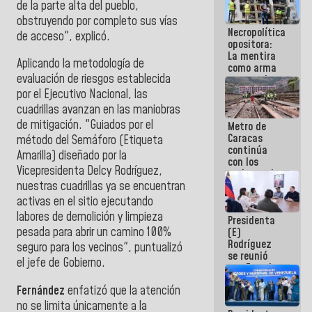
de la parte alta del pueblo,
porque lo
obstruyendo por completo sus vías
que haces
Necropolítica
es
de acceso", explicó.
opositora:
embarrarla
La mentira
Aplicando la metodología de
como arma
evaluación de riesgos establecida
contra el
Pueblo
por el Ejecutivo Nacional, las
cuadrillas avanzan en las maniobras
de mitigación. "Guiados por el
Metro de
Caracas
método del Semáforo (Etiqueta
continúa
Amarilla) diseñado por la
con los
Vicepresidenta Delcy Rodríguez,
trabajos de
mantenimiento
nuestras cuadrillas ya se encuentran
e inspección
activas en el sitio ejecutando
en la Línea 2
labores de demolición y limpieza
Presidenta
pesada para abrir un camino 100%
(E)
Rodríguez
seguro para los vecinos", puntualizó
se reunió
el jefe de Gobierno.
con Estado
Mayor
Fernández
enfatizó que la atención
Eléctrico
para
no se limita únicamente a la