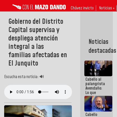
Chávez invicto
Noticias ↓
Gobierno del Distrito
Capital supervisa y
despliega atención
Noticias
integral a las
destacadas
familias afectadas en
El Junquito
Escucha esta noticia: 🔊
Cabello al
palangrista
Avendaño:
Lo que
vayas a
escribir
hazlo hoy
por que no
Cabello
sabemos si