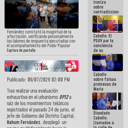
ironiza
la semana
sobre
que viene
contradicciones
hay
y mentiras
programa
de María
Machado:
¡Créanle!
Fernández constató la magnitud de la
Cabello: El
afectación, verificando personalmente
PSUV por la
las labores de respuesta ejecutadas con
conciencia
el acompañamiento del Poder Popular
de su
Captura de pantalla
militancia
es la
organización
política más
Cabello
sólida de
sobre falsas
Publicado: 09/07/2026 02:00 PM
Venezuela
promesas de
María
Tras realizar una evaluación
Machado:
exhaustiva en el urbanismo
OP12
a
¿Quién le
raíz de los movimientos telúricos
puede creer?
¿Y la gente
registrados el pasado 24 de junio, el
Diosdado
que ella iba
jefe de Gobierno del Distrito Capital,
Cabello:
a salvar en
Nahum Fernández
, desplegó un
Llamados a
La Guaira?
la calle de