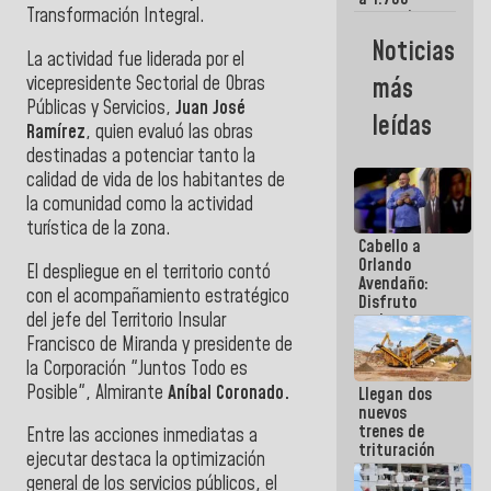
Transformación Integral.
comerciantes
y
Noticias
emprendedores
La actividad fue liderada por el
afectados
vicepresidente Sectorial de Obras
más
por
Públicas y Servicios,
Juan José
terremotos
leídas
Ramírez
, quien evaluó las obras
destinadas a potenciar tanto la
calidad de vida de los habitantes de
la comunidad como la actividad
turística de la zona.
Cabello a
Orlando
El despliegue en el territorio contó
Avendaño:
con el acompañamiento estratégico
Disfruto
del jefe del Territorio Insular
cada vez
que escribes
Francisco de Miranda y presidente de
porque lo
la Corporación "Juntos Todo es
que haces
Posible", Almirante
Aníbal Coronado.
Llegan dos
es
nuevos
embarrarla
trenes de
Entre las acciones inmediatas a
trituración
ejecutar destaca la optimización
para
general de los servicios públicos, el
optimizar