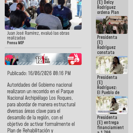
(E) Delcy
AmeriCup
Rodríguez
2027
ordena Plan
maestro de
desarrollo
logístico y
turístico
Juan José Ramírez, evaluó las obras
Presidenta
para La
realizadas
(E)
Guaira
Prensa MOP
Rodríguez
constata
obras de
rehabilitación
de Escuela
Militar de
Publicado: 16/06/2026 08:16 PM
Presidenta
Mamo en La
(E)
Guaira
Autoridades del Gobierno nacional
Rodríguez:
realizaron un recorrido en el Parque
El Pueblo de
La Guaira
Nacional Archipiélago Los Roques,
siempre
para abordar de manera estructural
estará
diversas áreas clave para el
acompañada
Presidenta
desarrollo de la región, con el
por el
(E) entrega
Gobierno
objetivo de activar formalmente el
financiamientos
Nacional
Plan de Rehabilitación y
a 1.766