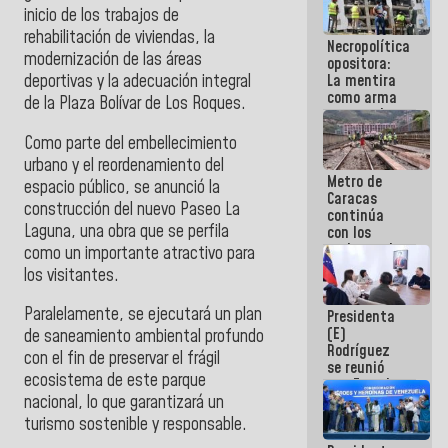
manejo de
inicio de los trabajos de
escombros
rehabilitación de viviendas, la
Necropolítica
en La Guaira
modernización de las áreas
opositora:
La mentira
deportivas y la adecuación integral
como arma
de la Plaza Bolívar de Los Roques.
contra el
Pueblo
Como parte del embellecimiento
urbano y el reordenamiento del
Metro de
espacio público, se anunció la
Caracas
construcción del nuevo Paseo La
continúa
Laguna, una obra que se perfila
con los
trabajos de
como un importante atractivo para
mantenimiento
los visitantes.
e inspección
en la Línea 2
Paralelamente, se ejecutará un plan
Presidenta
(E)
de saneamiento ambiental profundo
Rodríguez
con el fin de preservar el frágil
se reunió
ecosistema de este parque
con Estado
Mayor
nacional, lo que garantizará un
Eléctrico
turismo sostenible y responsable.
para