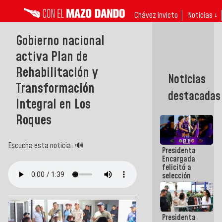
Chávez invicto
Noticias ↓
Gobierno nacional
activa Plan de
Rehabilitación y
Noticias
Transformación
destacadas
Integral en Los
Roques
Escucha esta noticia: 🔊
Presidenta
Encargada
felicitó a
selección
femenina de
baloncesto
por su
clasificación
Presidenta
a la