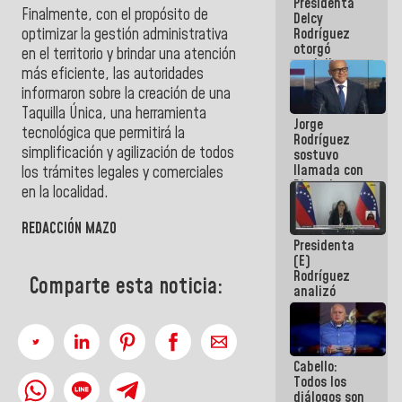
Presidenta
abordar
Finalmente, con el propósito de
Delcy
planes de
optimizar la gestión administrativa
Rodríguez
acción
otorgó
en el territorio y brindar una atención
medalla
más eficiente, las autoridades
"Héroe de
informaron sobre la creación de una
Venezuela"
a servidores
Taquilla Única, una herramienta
Jorge
públicos
tecnológica que permitirá la
Rodríguez
simplificación y agilización de todos
sostuvo
llamada con
los trámites legales y comerciales
Dinorah
en la localidad.
Figuera y
acuerdan
REDACCIÓN MAZO
primer
Presidenta
encuentro
(E)
presencial
Rodríguez
para el
Comparte esta noticia:
analizó
diálogo
junto a
gobernadores
planes de
recuperación
Cabello:
del Sistema
Todos los
Eléctrico
diálogos son
Nacional