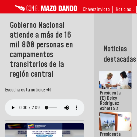
Chávez invicto
Noticias ↓
Gobierno Nacional
atiende a más de 16
mil 800 personas en
Noticias
campamentos
destacadas
transitorios de la
región central
Escucha esta noticia: 🔊
Presidenta
(E) Delcy
Rodríguez
exhorta a
gobernadores
y alcaldes a
edificar
casas para
Presidenta
abuelos