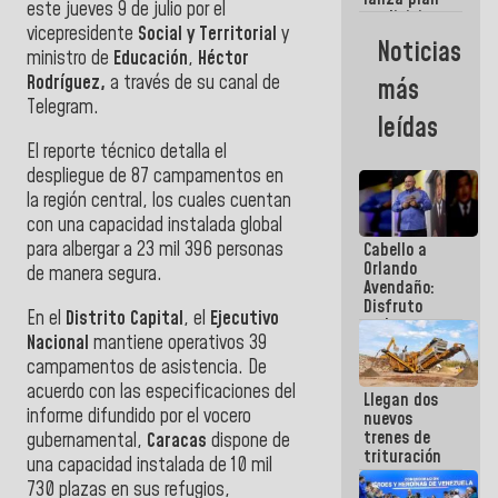
semana
este jueves 9 de julio por el
crediticio
vicepresidente
Social y Territorial
y
con subsidio
Noticias
a Juntas de
ministro de
Educación
,
Héctor
Condominio
Rodríguez,
a través de su canal de
más
Telegram.
leídas
El reporte técnico detalla el
despliegue de 87 campamentos en
la región central, los cuales cuentan
con una capacidad instalada global
para albergar a 23 mil 396 personas
Cabello a
Orlando
de manera segura.
Avendaño:
Disfruto
En el
Distrito Capital
, el
Ejecutivo
cada vez
Nacional
mantiene operativos 39
que escribes
porque lo
campamentos de asistencia. De
que haces
acuerdo con las especificaciones del
Llegan dos
es
informe difundido por el vocero
nuevos
embarrarla
trenes de
gubernamental,
Caracas
dispone de
trituración
una capacidad instalada de 10 mil
para
730 plazas en sus refugios,
optimizar