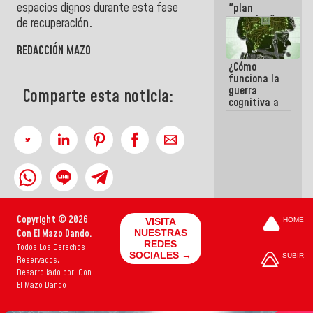
espacios dignos durante esta fase
"plan
enjambre"
de recuperación
.
de La Sayo
para
REDACCIÓN MAZO
sabotear el
¿Cómo
diálogo y
funciona la
promover el
guerra
caos
Comparte esta noticia:
cognitiva a
favor de la
narrativa
hegemónica?
(1)
Copyright © 2026
VISITA
HOME
Con El Mazo Dando.
NUESTRAS
REDES
Todos Los Derechos
SOCIALES →
SUBIR
Reservados.
Desarrollado por: Con
El Mazo Dando