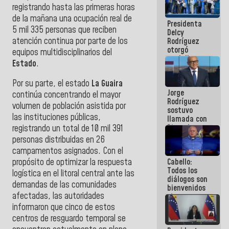
registrando hasta las primeras horas
manejo de
escombros
de la mañana una ocupación real de
Presidenta
en La Guaira
5 mil 335 personas que reciben
Delcy
atención continua por parte de los
Rodríguez
otorgó
equipos multidisciplinarios del
medalla
Estado
.
"Héroe de
Venezuela"
Por su parte, el estado
La Guaira
a servidores
Jorge
públicos
continúa concentrando el mayor
Rodríguez
volumen de población asistida por
sostuvo
las instituciones públicas,
llamada con
Dinorah
registrando un total de 10 mil 391
Figuera y
personas distribuidas en 26
acuerdan
campamentos asignados. Con el
primer
Cabello:
propósito de optimizar la respuesta
encuentro
Todos los
presencial
logística en el litoral central ante las
diálogos son
para el
demandas de las comunidades
bienvenidos
diálogo
afectadas, las autoridades
siempre que
estén en el
informaron que cinco de estos
marco de la
centros de resguardo temporal se
Constitución