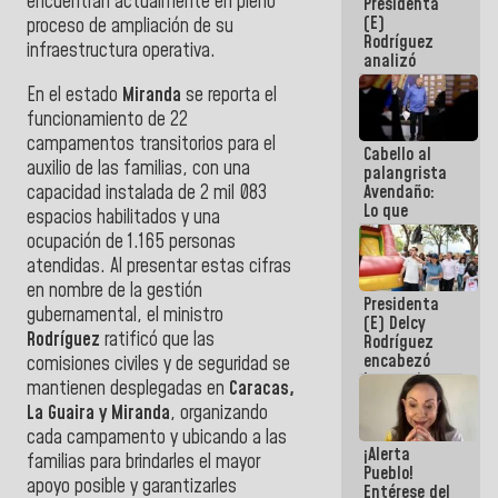
encuentran actualmente en pleno
Presidenta
de la
(E)
República
proceso de ampliación de su
Rodríguez
infraestructura operativa.
analizó
junto a
En el estado
Miranda
se reporta el
gobernadores
planes de
funcionamiento de 22
recuperación
campamentos transitorios para el
Cabello al
del Sistema
auxilio de las familias, con una
palangrista
Eléctrico
capacidad instalada de 2 mil 083
Avendaño:
Nacional
Lo que
espacios habilitados y una
vayas a
ocupación de 1.165 personas
escribir
atendidas. Al presentar estas cifras
hazlo hoy
por que no
en nombre de la gestión
Presidenta
sabemos si
gubernamental, el ministro
(E) Delcy
la semana
Rodríguez
ratificó que las
Rodríguez
que viene
encabezó
hay
comisiones civiles y de seguridad se
lanzamiento
programa
mantienen desplegadas en
Caracas,
del Plan
La Guaira y Miranda
, organizando
Nacional de
cada campamento y ubicando a las
Recreación
¡Alerta
Vacacional
familias para brindarles el mayor
Pueblo!
apoyo posible y garantizarles
Entérese del