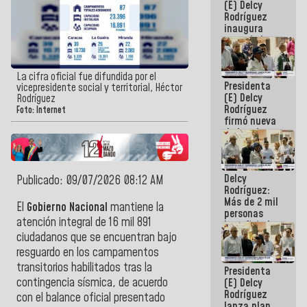
(E) Delcy
Rodríguez
inaugura
casa de los
Abuelos
Primavera
en Caracas
La cifra oficial fue difundida por el
Presidenta
vicepresidente social y territorial, Héctor
(E) Delcy
Rodríguez
Rodríguez
Foto: Internet
firmó nueva
de Ley de
Arrendamiento
aprobada
por la AN
Delcy
Publicado: 09/07/2026 08:12 AM
Rodríguez:
Más de 2 mil
El
Gobierno Nacional
mantiene la
personas
atención integral de 16 mil 891
beneficiadas
con planes
ciudadanos que se encuentran bajo
para
resguardo en los campamentos
atención de
transitorios habilitados tras la
Presidenta
emergencia
contingencia sísmica, de acuerdo
(E) Delcy
sísmica en
Rodríguez
la última
con el balance oficial presentado
lanza plan