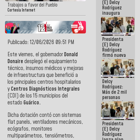
(E) Delcy
Trabajos a favor del Pueblo
Rodríguez
Cortesía Internet
inaugura
casa de los
Abuelos
Primavera
en Caracas
Presidenta
Publicado: 12/06/2026 09:51 PM
(E) Delcy
Rodríguez
Este viernes, el gobernador
Donald
firmó nueva
de Ley de
Donaire
desplegó el equipamiento
Arrendamiento
técnico, insumos médicos y mejoras
aprobada
de infraestructura que benefició a
por la AN
Delcy
los principales centros hospitalarios
Rodríguez:
y
Centros Diagnósticos Integrales
Más de 2 mil
(CDI) de los 15 municipios del
personas
estado
Guárico.
beneficiadas
con planes
para
Dicha dotación contó con sistemas
atención de
flat panels, ventiladores mecánicos,
Presidenta
emergencia
ecógrafos, monitores
(E) Delcy
sísmica en
Rodríguez
la última
multiparámetros, tensiómetros,
lanza plan