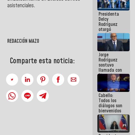
manejo de
asistenciales.
escombros
Presidenta
en La Guaira
Delcy
Rodríguez
otorgó
medalla
"Héroe de
REDACCIÓN MAZO
Venezuela"
a servidores
Jorge
públicos
Comparte esta noticia:
Rodríguez
sostuvo
llamada con
Dinorah
Figuera y
acuerdan
primer
Cabello:
encuentro
Todos los
presencial
diálogos son
para el
bienvenidos
diálogo
siempre que
estén en el
marco de la
Constitución