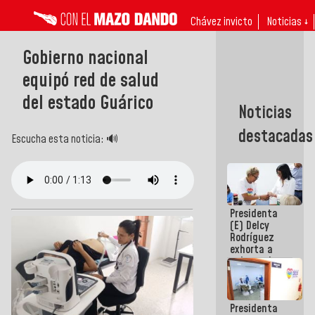
Chávez invicto
Noticias ↓
Gobierno nacional
equipó red de salud
del estado Guárico
Noticias
destacadas
Escucha esta noticia: 🔊
Presidenta
(E) Delcy
Rodríguez
exhorta a
gobernadores
y alcaldes a
edificar
casas para
Presidenta
abuelos