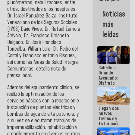
semana
glucómetros, nebulizadores, entre
crediticio
otros, destinados a los hospitales
con subsidio
Noticias
a Juntas de
Dr. Israel Ranuárez Balza, Instituto
Condominio
Venezolano de los Seguros Sociales
más
(IVSS) Darío Vivas, Dr. Rafael Zamora
leídas
Arévalo, Dr. Francisco Urdaneta
Delgado, Dr. José Francisco
Torrealba, William Lara, Dr. Pedro del
Corral y Francisco Antonio Risques,
así como las Áreas de Salud Integral
Cabello a
Comunitarias, detalla nota de
Orlando
prensa local.
Avendaño:
Disfruto
Además del equipamiento clínico, se
cada vez
que escribes
realizó la optimización de los
porque lo
servicios básicos con la reparación e
que haces
instalación de plantas eléctricas y
Llegan dos
es
nuevos
bombas de agua de alta potencia, y
embarrarla
trenes de
a su vez se ejecutaron trabajos de
trituración
impermeabilización, rehabilitación y
para
embellecimiento en diversos centros
optimizar