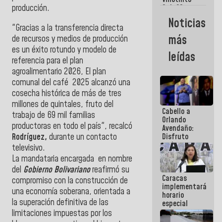
Maiquetía
Sub 20
producción.
campeona
Noticias
frente
"
Gracias a la transferencia directa
México Sub
más
de recursos y medios de producción
23 en los
es un éxito rotundo y modelo de
Centroamericanos
leídas
referencia para el plan
agroalimentario 2026,
El plan
comunal del café
2025 al
canzó una
cosecha histórica de más de tres
millones de quintales, fruto del
Cabello a
trabajo de 69 mil familias
Orlando
productoras en todo el país", recalcó
Avendaño:
Rodríguez,
durante un contacto
Disfruto
cada vez
televisivo
.
que escribes
La mandataria encargada en nombre
porque lo
del
Gobierno Bolivariano
reafirmó su
que haces
Caracas
es
compromiso con la construcción de
implementará
embarrarla
una economía soberana, orientada a
horario
la superación definitiva de las
especial
para
limitaciones impuestas por los
adaptarse