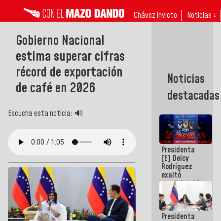
Chávez invicto
Noticias ↓
Gobierno Nacional
estima superar cifras
récord de exportación
Noticias
de café en 2026
destacadas
Escucha esta noticia: 🔊
Presidenta
(E) Delcy
Rodríguez
exaltó
participación
de
Venezuela
en Juegos
Presidenta
Centroamericanos