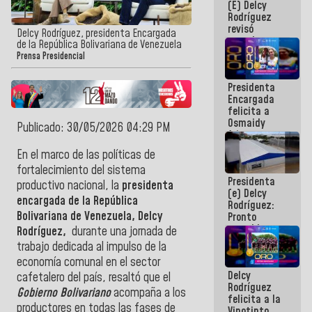
(E) Delcy
y del Caribe
Rodríguez
2026
revisó
Delcy Rodríguez, presidenta Encargada
agenda
de la República Bolivariana de Venezuela
económica y
Prensa Presidencial
ejecución de
fondos de
Presidenta
emergencia
Encargada
post-sismos
felicita a
Osmaidy
Publicado: 30/05/2026 04:29 PM
Arias y
Giraly
En el marco de las políticas de
Marcano por
fortalecimiento del sistema
hacer
Presidenta
historia en
productivo nacional, la
presidenta
(e) Delcy
los
encargada de la
República
Rodríguez:
Centroamericanos
Bolivariana de Venezuela, Delcy
Pronto
restableceremos
Rodríguez,
durante una jornada de
las
trabajo dedicada al impulso de la
operaciones
economía comunal en el sector
en el
Delcy
Aeropuerto
cafetalero del país, resaltó que el
Rodríguez
Internacional
Gobierno Bolivariano
acompaña a los
felicita a la
de
productores en todas las fases de
Vinotinto