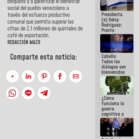
bloqueos y a garantizar el bienestar
al plan de
social del pueblo venezolano a
ahorro
Presidenta
través del esfuerzo productivo
energético
(e) Delcy
comunal que permita superar las
Rodríguez:
cifras de 2,1 millones de quintales de
Pronto
café de exportación
.
restableceremos
las
REDACCIÓN MAZO
operaciones
en el
Comparte esta noticia:
Cabello:
Aeropuerto
Todos los
Internacional
diálogos son
de
bienvenidos
Maiquetía
siempre que
estén en el
marco de la
Constitución
¿Cómo
de la
funciona la
República
guerra
cognitiva a
favor de la
narrativa
hegemónica?
(1)