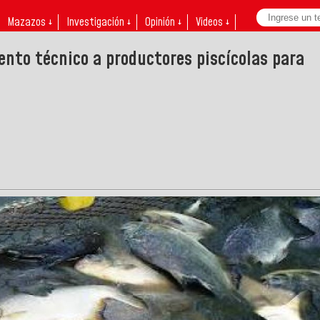
Mazazos ↓
Investigación ↓
Opinión ↓
Videos ↓
nto técnico a productores piscícolas para