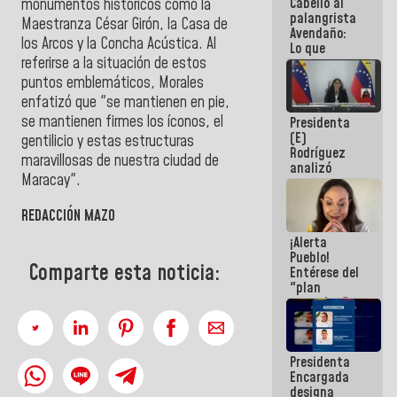
Cabello al
de la
monumentos históricos como la
palangrista
República
Maestranza César Girón, la Casa de
Avendaño:
los Arcos y la Concha Acústica. Al
Lo que
referirse a la situación de estos
vayas a
escribir
puntos emblemáticos, Morales
hazlo hoy
enfatizó que "se mantienen en pie,
por que no
se mantienen firmes los íconos, el
Presidenta
sabemos si
(E)
la semana
gentilicio y estas estructuras
Rodríguez
que viene
maravillosas de nuestra ciudad de
analizó
hay
Maracay".
junto a
programa
gobernadores
planes de
REDACCIÓN MAZO
recuperación
¡Alerta
del Sistema
Pueblo!
Eléctrico
Comparte esta noticia:
Entérese del
Nacional
"plan
enjambre"
de La Sayo
para
sabotear el
Presidenta
diálogo y
Encargada
promover el
designa
caos