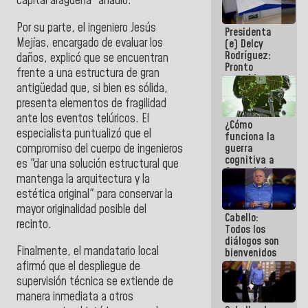
capital aragüeña” añadió.
al plan de
ahorro
Por su parte, el ingeniero Jesús
Presidenta
energético
Mejías, encargado de evaluar los
(e) Delcy
Rodríguez:
daños, explicó que se encuentran
Pronto
frente a una estructura de gran
restableceremos
antigüedad que, si bien es sólida,
las
operaciones
presenta elementos de fragilidad
en el
ante los eventos telúricos. El
¿Cómo
Aeropuerto
especialista puntualizó que el
funciona la
Internacional
compromiso del cuerpo de ingenieros
guerra
de
cognitiva a
Maiquetía
es "dar una solución estructural que
favor de la
mantenga la arquitectura y la
narrativa
estética original" para conservar la
hegemónica?
(1)
mayor originalidad posible del
Cabello:
recinto.
Todos los
diálogos son
Finalmente, el mandatario local
bienvenidos
siempre que
afirmó que el despliegue de
estén en el
supervisión técnica se extiende de
marco de la
manera inmediata a otros
Constitución