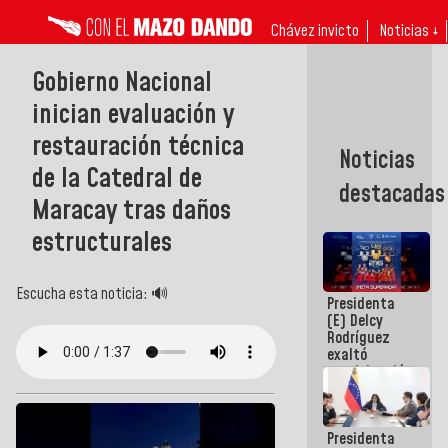
Chávez invicto
Noticias ↓
Gobierno Nacional
inician evaluación y
restauración técnica
Noticias
de la Catedral de
destacadas
Maracay tras daños
estructurales
Escucha esta noticia: 🔊
Presidenta
(E) Delcy
Rodríguez
exaltó
participación
de
Venezuela
en Juegos
Presidenta
Centroamericanos