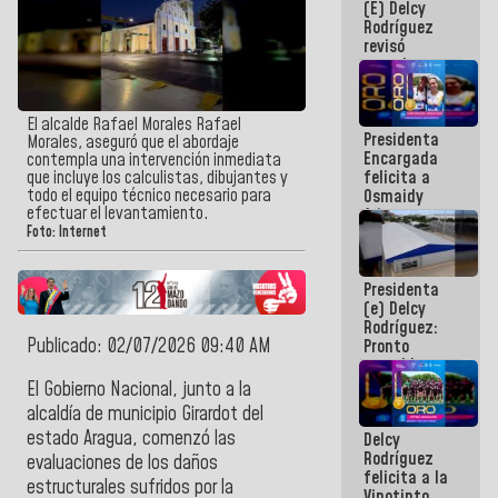
(E) Delcy
y del Caribe
Rodríguez
2026
revisó
agenda
económica y
ejecución de
fondos de
El alcalde Rafael Morales Rafael
Presidenta
emergencia
Morales, aseguró que el abordaje
Encargada
post-sismos
contempla una intervención inmediata
felicita a
que incluye los calculistas, dibujantes y
todo el equipo técnico necesario para
Osmaidy
efectuar el levantamiento.
Arias y
Giraly
Foto: Internet
Marcano por
hacer
Presidenta
historia en
(e) Delcy
los
Rodríguez:
Centroamericanos
Publicado: 02/07/2026 09:40 AM
Pronto
restableceremos
las
El Gobierno Nacional, junto a la
operaciones
alcaldía de municipio Girardot del
en el
estado Aragua, comenzó las
Delcy
Aeropuerto
Rodríguez
Internacional
evaluaciones de los daños
felicita a la
de
estructurales sufridos por la
Vinotinto