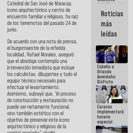
Maiquetía
Catedral de San José de Maracay,
Sub 20
campeona
icono arquitectónico y centro de
Noticias
frente
encuentro familiar y religioso, ha raíz
México Sub
más
de los terremotos del pasado 24 de
23 en los
junio.
Centroamericanos
leídas
De acuerdo con una nota de prensa,
el burgomaestre de la referida
localidad, Rafael Morales, aseguró
que el abordaje contempla una
Cabello a
intervención inmediata que incluye
Orlando
los calculistas, dibujantes y todo el
Avendaño:
equipo técnico necesario para
Disfruto
cada vez
efectuar el levantamiento.
que escribes
Asimismo, subrayó que, “el proceso
porque lo
de construcción y restauración no
que haces
puede ser netamente funcional,
Caracas
es
implementará
embarrarla
sino también estético con el
horario
objetivo de preservar este ícono
especial
arquitectónico y religioso de la
para
adaptarse