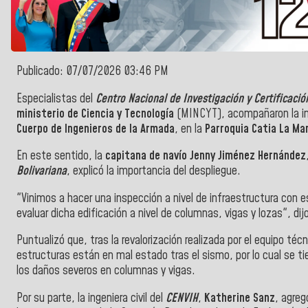
Publicado: 07/07/2026 03:46 PM
Especialistas del
Centro Nacional de Investigación y Certificació
ministerio de Ciencia y Tecnología
(MINCYT), acompañaron la ins
Cuerpo de Ingenieros de la Armada
, en la
Parroquia Catia La Ma
En este sentido, la
capitana de navío Jenny Jiménez Hernández
Bolivariana
, explicó la importancia del despliegue.
"Vinimos a hacer una inspección a nivel de infraestructura con e
evaluar dicha edificación a nivel de columnas, vigas y lozas", dij
Puntualizó que, tras la revalorización realizada por el equipo t
estructuras están en mal estado tras el sismo, por lo cual se tie
los daños severos en columnas y vigas.
Por su parte, la ingeniera civil del
CENVIH
,
Katherine Sanz
, agreg