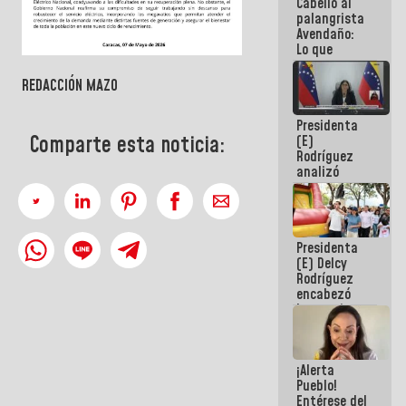
Cabello al
de la
palangrista
República
Avendaño:
Lo que
vayas a
escribir
REDACCIÓN MAZO
hazlo hoy
por que no
Presidenta
sabemos si
Comparte esta noticia:
(E)
la semana
Rodríguez
que viene
analizó
hay
junto a
programa
gobernadores
planes de
recuperación
Presidenta
del Sistema
(E) Delcy
Eléctrico
Rodríguez
Nacional
encabezó
lanzamiento
del Plan
Nacional de
Recreación
¡Alerta
Vacacional
Pueblo!
Entérese del