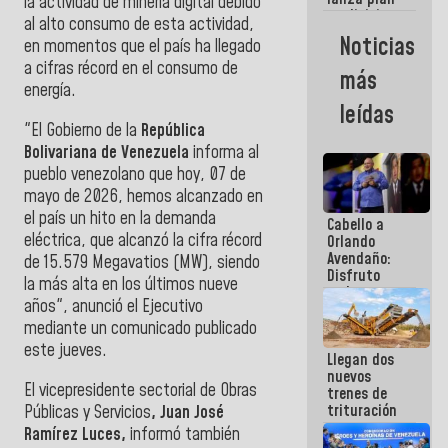
semana
la actividad de minería digital debido
crediticio
al alto consumo de esta actividad,
con subsidio
Noticias
en momentos que el país ha llegado
a Juntas de
Condominio
a cifras récord en el consumo de
más
energía.
leídas
"El Gobierno de la
República
Bolivariana de Venezuela
informa al
pueblo venezolano que hoy, 07 de
mayo de 2026, hemos alcanzado en
el país un hito en la demanda
Cabello a
eléctrica, que alcanzó la cifra récord
Orlando
Avendaño:
de 15.579 Megavatios (MW), siendo
Disfruto
la más alta en los últimos nueve
cada vez
años", anunció el Ejecutivo
que escribes
porque lo
mediante un comunicado publicado
que haces
este jueves.
Llegan dos
es
nuevos
embarrarla
El vicepresidente sectorial de Obras
trenes de
trituración
Públicas y Servicios
, Juan José
para
Ramírez Luces,
informó también
optimizar