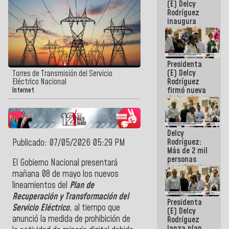
(E) Delcy
Rodríguez
inaugura
casa de los
Abuelos
Primavera
en Caracas
Presidenta
(E) Delcy
Torres de Transmisión del Servicio
Rodríguez
Eléctrico Nacional
firmó nueva
Internet
de Ley de
Arrendamiento
aprobada
por la AN
Delcy
Rodríguez:
Publicado: 07/05/2026 05:29 PM
Más de 2 mil
personas
El Gobierno Nacional presentará
beneficiadas
mañana 08 de mayo los nuevos
con planes
lineamientos del
Plan de
para
atención de
Recuperación y Transformación del
Presidenta
emergencia
Servicio Eléctrico
, al tiempo que
(E) Delcy
sísmica en
anunció la medida de prohibición de
Rodríguez
la última
lanza plan