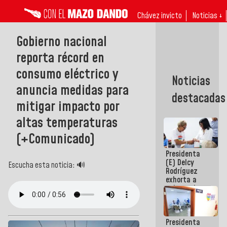
Chávez invicto
Noticias ↓
Gobierno nacional
reporta récord en
consumo eléctrico y
Noticias
anuncia medidas para
destacadas
mitigar impacto por
altas temperaturas
(+Comunicado)
Presidenta
(E) Delcy
Escucha esta noticia: 🔊
Rodríguez
exhorta a
gobernadores
y alcaldes a
edificar
casas para
Presidenta
abuelos