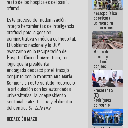
resto de los hospitales del país",
manejo de
afirmó.
escombros
Necropolítica
en La Guaira
opositora:
Este proceso de modernización
La mentira
integró herramientas de inteligencia
como arma
artificial para la gestión
contra el
Pueblo
administrativa y médica del hospital.
El Gobierno nacional y la UCV
avanzaron en la recuperación del
Metro de
Caracas
Hospital Clínico Universitario, un
continúa
logro que la presidenta
con los
encargada
destacó por el trabajo
trabajos de
mantenimiento
conjunto con la ministra
Ana María
e inspección
Sanjuán.
En este sentido, reconoció
en la Línea 2
la articulación con las autoridades
Presidenta
universitarias, la vicepresidenta
(E)
Rodríguez
sectorial
Isabel Iturria
y el director
se reunió
del centro
, Dr. Luis Lira.
con Estado
Mayor
REDACCIÓN MAZO
Eléctrico
para