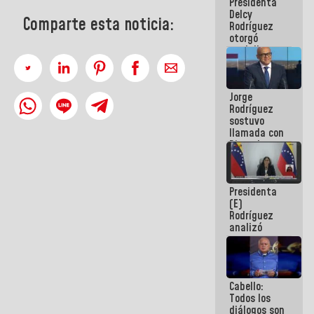
Presidenta
abordar
Delcy
planes de
Comparte esta noticia:
Rodríguez
acción
otorgó
medalla
"Héroe de
Venezuela"
a servidores
Jorge
públicos
Rodríguez
sostuvo
llamada con
Dinorah
Figuera y
acuerdan
primer
Presidenta
encuentro
(E)
presencial
Rodríguez
para el
analizó
diálogo
junto a
gobernadores
planes de
recuperación
Cabello:
del Sistema
Todos los
Eléctrico
diálogos son
Nacional