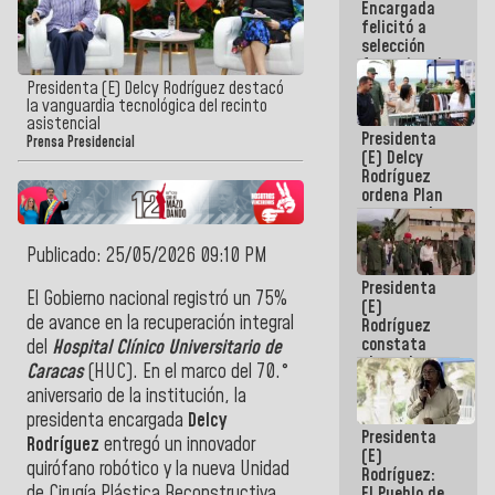
Encargada
de nuestra
felicitó a
América
selección
femenina de
baloncesto
Presidenta (E) Delcy Rodríguez destacó
por su
la vanguardia tecnológica del recinto
clasificación
asistencial
Presidenta
a la
Prensa Presidencial
(E) Delcy
AmeriCup
Rodríguez
2027
ordena Plan
maestro de
desarrollo
logístico y
Publicado: 25/05/2026 09:10 PM
turístico
Presidenta
para La
El Gobierno nacional registró un 75%
(E)
Guaira
de avance en la recuperación integral
Rodríguez
constata
del
Hospital Clínico Universitario de
obras de
Caracas
(HUC). En el marco del 70.°
rehabilitación
aniversario de la institución, la
de Escuela
Militar de
presidenta encargada
Delcy
Presidenta
Mamo en La
Rodríguez
entregó un innovador
(E)
Guaira
quirófano robótico y la nueva Unidad
Rodríguez:
de Cirugía Plástica Reconstructiva.
El Pueblo de