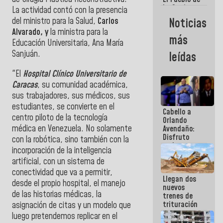
La Guaira
La actividad contó con la presencia
siempre
Noticias
del ministro para la Salud,
Carlos
estará
Alvarado, y
la ministra para la
acompañada
más
por el
Educación Universitaria, Ana María
Gobierno
Sanjuán.
leídas
Nacional
"El
Hospital Clínico Universitario de
Caracas
, su comunidad académica,
sus trabajadores, sus médicos, sus
estudiantes, se convierte en el
Cabello a
centro piloto de la tecnología
Orlando
médica en Venezuela. No solamente
Avendaño:
Disfruto
con la robótica, sino también con la
cada vez
incorporación de la inteligencia
que escribes
artificial, con un sistema de
porque lo
que haces
conectividad que va a permitir,
Llegan dos
es
desde el propio hospital, el manejo
nuevos
embarrarla
de las historias médicas, la
trenes de
trituración
asignación de citas y un modelo que
para
luego pretendemos replicar en el
optimizar