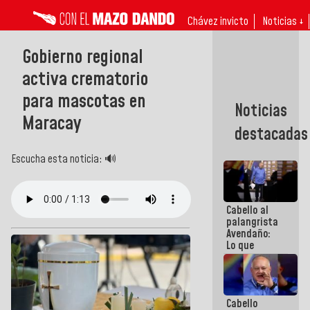
Chávez invicto
Noticias ↓
Gobierno regional
activa crematorio
para mascotas en
Noticias
Maracay
destacadas
Escucha esta noticia: 🔊
Cabello al
palangrista
Avendaño:
Lo que
vayas a
escribir
hazlo hoy
por que no
Cabello
sabemos si