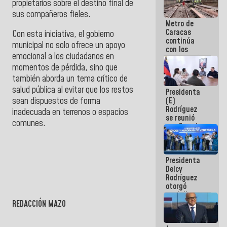
propietarios sobre el destino final de
sus compañeros fieles.
Metro de
Caracas
Con esta iniciativa, el gobierno
continúa
municipal no solo ofrece un apoyo
con los
emocional a los ciudadanos en
trabajos de
mantenimiento
momentos de pérdida, sino que
e inspección
también aborda un tema crítico de
en la Línea 2
salud pública al evitar que los restos
Presidenta
(E)
sean dispuestos de forma
Rodríguez
inadecuada en terrenos o espacios
se reunió
comunes.
con Estado
Mayor
Eléctrico
para
Presidenta
abordar
Delcy
planes de
Rodríguez
acción
otorgó
medalla
REDACCIÓN MAZO
"Héroe de
Venezuela"
a servidores