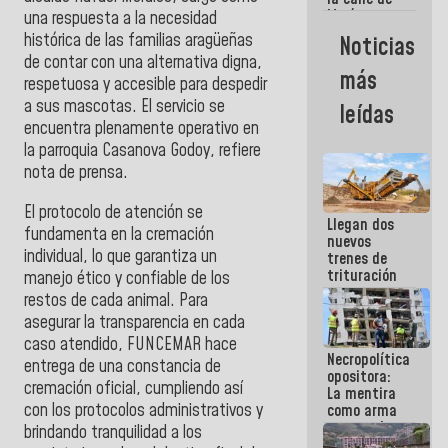
María
una respuesta a la necesidad
Machado se
histórica de las familias aragüeñas
Noticias
estrellaron
de contar con una alternativa digna,
de frente
más
respetuosa y accesible para despedir
contra el
Pueblo
a sus mascotas. El servicio se
leídas
encuentra plenamente operativo en
la parroquia Casanova Godoy, refiere
nota de prensa.
El protocolo de atención se
Llegan dos
fundamenta en la cremación
nuevos
individual, lo que garantiza un
trenes de
trituración
manejo ético y confiable de los
para
restos de cada animal. Para
optimizar
asegurar la transparencia en cada
manejo de
caso atendido, FUNCEMAR hace
escombros
Necropolítica
en La Guaira
entrega de una constancia de
opositora:
cremación oficial, cumpliendo así
La mentira
con los protocolos administrativos y
como arma
contra el
brindando tranquilidad a los
Pueblo