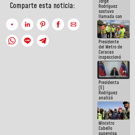
Jorge
públicos
Comparte esta noticia:
Rodríguez
sostuvo
llamada con
Dinorah
Figuera y
acuerdan
primer
Presidente
encuentro
del Metro de
presencial
Caracas
para el
inspeccionó
diálogo
trabajos de
rehabilitación
y
modernización
Presidenta
de la vía
(E)
férrea
Rodríguez
analizó
junto a
gobernadores
planes de
recuperación
Ministro
del Sistema
Cabello
Eléctrico
supervisa
Nacional