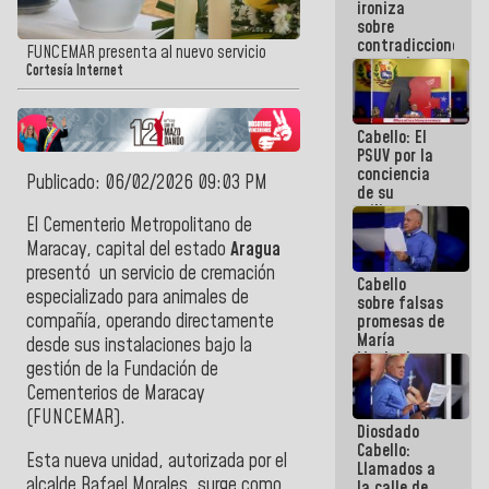
ironiza
la semana
sobre
que viene
contradicciones
hay
FUNCEMAR presenta al nuevo servicio
y mentiras
programa
Cortesía Internet
de María
Machado:
¡Créanle!
Cabello: El
PSUV por la
conciencia
Publicado: 06/02/2026 09:03 PM
de su
militancia
El Cementerio Metropolitano de
es la
organización
Maracay, capital del estado
Aragua
política más
presentó un servicio de cremación
Cabello
sólida de
especializado para animales de
sobre falsas
Venezuela
compañía, operando directamente
promesas de
María
desde sus instalaciones bajo la
Machado:
gestión de la Fundación de
¿Quién le
Cementerios de Maracay
puede creer?
¿Y la gente
(FUNCEMAR).
Diosdado
que ella iba
Cabello:
a salvar en
Esta nueva unidad, autorizada por el
Llamados a
La Guaira?
alcalde Rafael Morales, surge como
la calle de