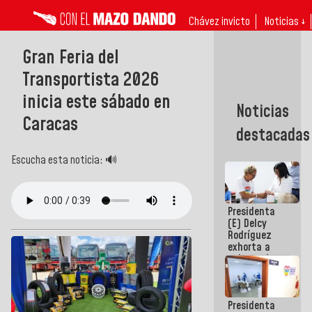
Chávez invicto
Noticias ↓
Gran Feria del
Transportista 2026
inicia este sábado en
Noticias
Caracas
destacadas
Escucha esta noticia: 🔊
Presidenta
(E) Delcy
Rodríguez
exhorta a
gobernadores
y alcaldes a
edificar
casas para
Presidenta
abuelos