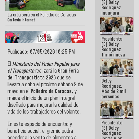
(E) Delcy
Rodríguez
inaugura
La cita será en el Poliedro de Caracas
casa de los
Cortesía Internet
Abuelos
Primavera
en Caracas
Presidenta
(E) Delcy
Rodríguez
Publicado: 07/05/2026 10:25 PM
firmó nueva
de Ley de
El
Ministerio del Poder Popular para
Arrendamiento
aprobada
el Transporte
realizará la
Gran Feria
por la AN
del Transportista 2026
que se
Delcy
llevará a cabo el próximo sábado 9 de
Rodríguez:
mayo en el
Poliedro de Caracas,
y
Más de 2 mil
personas
marca el inicio de un plan integral
beneficiadas
diseñado para mejorar la calidad de
con planes
vida de los trabajadores del volante.
para
atención de
Presidenta
emergencia
En este espacio de encuentro y
(E) Delcy
sísmica en
beneficio social,
el gremio podrá
Rodríguez
la última
acceder a la venta de alimentos a
lanza plan