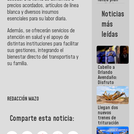
semana
crediticio
precios acordados, artículos de línea
con subsidio
blanca y diversos insumos
Noticias
a Juntas de
esenciales para su labor diaria.
Condominio
más
Además, se ofrecerán servicios de
leídas
atención en salud y el apoyo de
distintas instituciones para facilitar
sus gestiones, integrando el
bienestar directo del transportista y
su familia.
Cabello a
Orlando
Avendaño:
Disfruto
cada vez
que escribes
porque lo
REDACCIÓN MAZO
que haces
Llegan dos
es
nuevos
embarrarla
Comparte esta noticia:
trenes de
trituración
para
optimizar