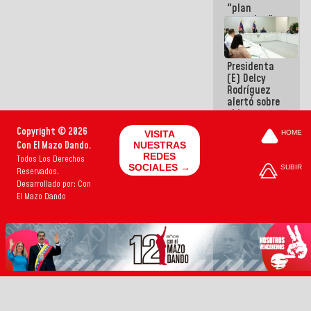
"plan
enjambre"
de La Sayo
para
sabotear el
Presidenta
diálogo y
(E) Delcy
promover el
Rodríguez
caos
alertó sobre
el impacto
de la
Copyright © 2026
VISITA
HOME
emergencia
Con El Mazo Dando.
NUESTRAS
climática en
REDES
Todos Los Derechos
los oceános
SOCIALES →
SUBIR
Reservados.
Desarrollado por: Con
El Mazo Dando