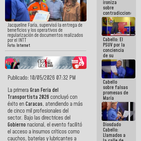
ironiza
la semana
sobre
que viene
contradicciones
hay
y mentiras
programa
de María
Jacqueline Faría, supervisó la entrega de
Machado:
beneficios y los operativos de
¡Créanle!
regularización de documentos realizados
Cabello: El
por el INTT
PSUV por la
Foto: Internet
conciencia
de su
militancia
es la
organización
política más
Publicado: 10/05/2026 07:32 PM
Cabello
sólida de
sobre falsas
Venezuela
La primera
Gran Feria del
promesas de
Transportista 2026
concluyó con
María
Machado:
éxito en
Caracas
, atendiendo a más
¿Quién le
de cinco mil profesionales del
puede creer?
sector. Bajo las directrices del
¿Y la gente
Diosdado
Gobierno
nacional, el evento facilitó
que ella iba
Cabello:
a salvar en
el acceso a insumos críticos como
Llamados a
La Guaira?
cauchos, baterías y lubricantes a
la calle de