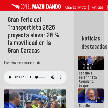
Chávez invicto
Noticias ↓
Gran Feria del
Transportista 2026
proyecta elevar 20 %
Noticias
la movilidad en la
destacadas
Gran Caracas
Escucha esta noticia: 🔊
Cabello al
palangrista
Avendaño:
Lo que
vayas a
escribir
hazlo hoy
por que no
Cabello
sabemos si