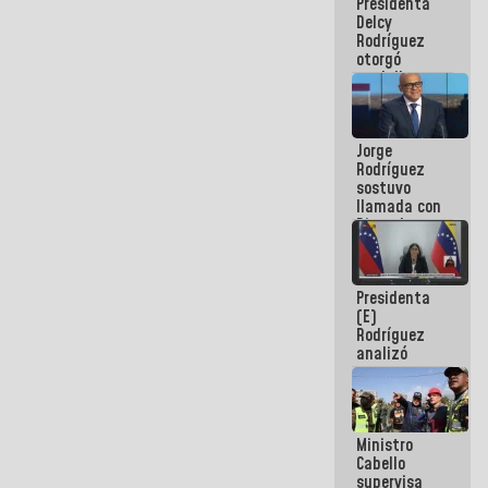
Presidenta
abordar
Delcy
planes de
Rodríguez
acción
otorgó
medalla
"Héroe de
Venezuela"
a servidores
Jorge
públicos
Rodríguez
sostuvo
llamada con
Dinorah
Figuera y
acuerdan
primer
Presidenta
encuentro
(E)
presencial
Rodríguez
para el
analizó
diálogo
junto a
gobernadores
planes de
recuperación
Ministro
del Sistema
Cabello
Eléctrico
supervisa
Nacional