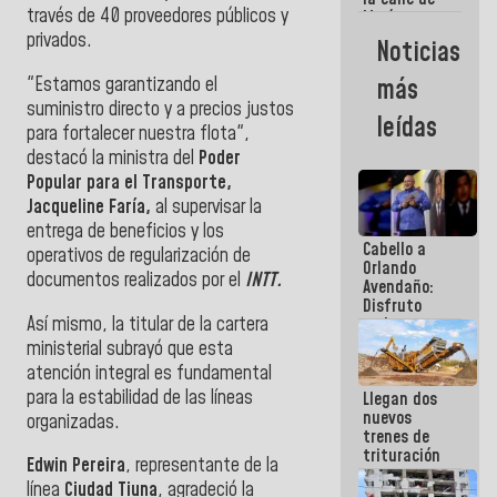
través de 40 proveedores públicos y
María
Machado se
privados.
Noticias
estrellaron
de frente
"Estamos garantizando el
más
contra el
suministro directo y a precios justos
Pueblo
leídas
para fortalecer nuestra flota",
destacó la ministra del
Poder
Popular para el Transporte,
Jacqueline Faría,
al supervisar la
entrega de beneficios y los
Cabello a
operativos de regularización de
Orlando
documentos realizados por el
INTT.
Avendaño:
Disfruto
Así mismo, la titular de la cartera
cada vez
que escribes
ministerial subrayó que esta
porque lo
atención integral es fundamental
que haces
para la estabilidad de las líneas
Llegan dos
es
nuevos
embarrarla
organizadas.
trenes de
trituración
Edwin Pereira
, representante de la
para
línea
Ciudad Tiuna
, agradeció la
optimizar