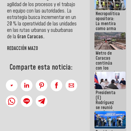
manejo de
agilidad de los procesos y el trabajo
escombros
en equipo con las autoridades. La
Necropolítica
en La Guaira
estrategia busca incrementar en un
opositora:
La mentira
20 % la operatividad de las unidades
como arma
en las rutas urbanas y suburbanas
contra el
de la
Gran Caracas.
Pueblo
REDACCIÓN MAZO
Metro de
Caracas
continúa
Comparte esta noticia:
con los
trabajos de
mantenimiento
e inspección
en la Línea 2
Presidenta
(E)
Rodríguez
se reunió
con Estado
Mayor
Eléctrico
para