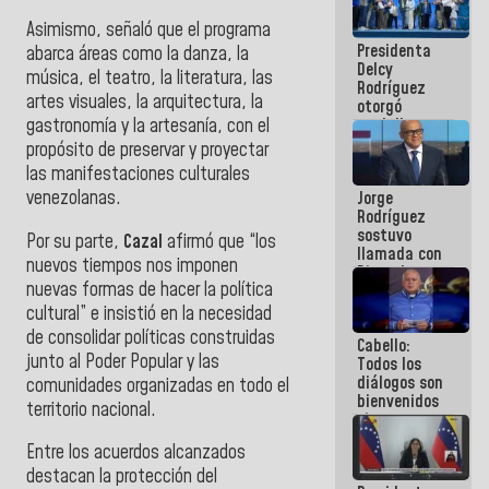
manejo de
Asimismo, señaló que el programa
escombros
Presidenta
en La Guaira
abarca áreas como la danza, la
Delcy
música, el teatro, la literatura, las
Rodríguez
artes visuales, la arquitectura, la
otorgó
medalla
gastronomía y la artesanía, con el
"Héroe de
propósito de preservar y proyectar
Venezuela"
las manifestaciones culturales
a servidores
venezolanas.
Jorge
públicos
Rodríguez
sostuvo
Por su parte,
Cazal
afirmó que “los
llamada con
nuevos tiempos nos imponen
Dinorah
nuevas formas de hacer la política
Figuera y
acuerdan
cultural” e insistió en la necesidad
primer
de consolidar políticas construidas
Cabello:
encuentro
junto al Poder Popular y las
Todos los
presencial
diálogos son
para el
comunidades organizadas en todo el
bienvenidos
diálogo
territorio nacional.
siempre que
estén en el
Entre los acuerdos alcanzados
marco de la
Constitución
destacan la protección del