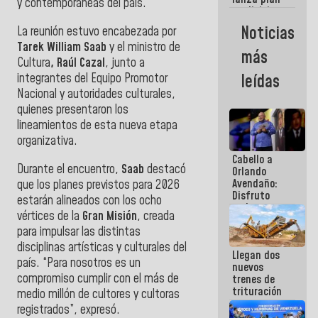
semana
y contemporáneas del país.
crediticio
con subsidio
Noticias
La reunión estuvo encabezada por
a Juntas de
Tarek William Saab
y el ministro de
Condominio
más
Cultura
,
Raúl Cazal
, junto a
integrantes del Equipo Promotor
leídas
Nacional y autoridades culturales,
quienes presentaron los
lineamientos de esta nueva etapa
organizativa.
Cabello a
Durante el encuentro,
Saab
destacó
Orlando
Avendaño:
que los planes previstos para 2026
Disfruto
estarán alineados con los ocho
cada vez
vértices de la
Gran Misión
, creada
que escribes
para impulsar las distintas
porque lo
que haces
disciplinas artísticas y culturales del
Llegan dos
es
país. “Para nosotros es un
nuevos
embarrarla
compromiso cumplir con el más de
trenes de
trituración
medio millón de cultores y cultoras
para
registrados”, expresó.
optimizar