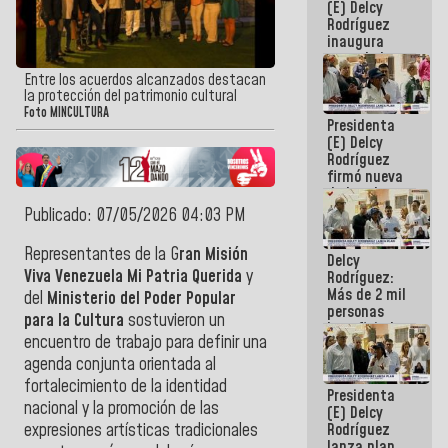
(E) Delcy
Rodríguez
inaugura
casa de los
Abuelos
Entre los acuerdos alcanzados destacan
Primavera
la protección del patrimonio cultural
en Caracas
Foto MINCULTURA
Presidenta
(E) Delcy
Rodríguez
firmó nueva
de Ley de
Arrendamiento
Publicado: 07/05/2026 04:03 PM
aprobada
por la AN
Representantes de la
G
ran Misión
Delcy
Viva Venezuela Mi Patria Querida
y
Rodríguez:
Más de 2 mil
del
Ministerio del Poder Popular
personas
para la Cultura
sostuvieron un
beneficiadas
encuentro de trabajo para definir una
con planes
para
agenda conjunta orientada al
atención de
fortalecimiento de la identidad
Presidenta
emergencia
nacional y la promoción de las
(E) Delcy
sísmica en
Rodríguez
expresiones artísticas tradicionales
la última
lanza plan