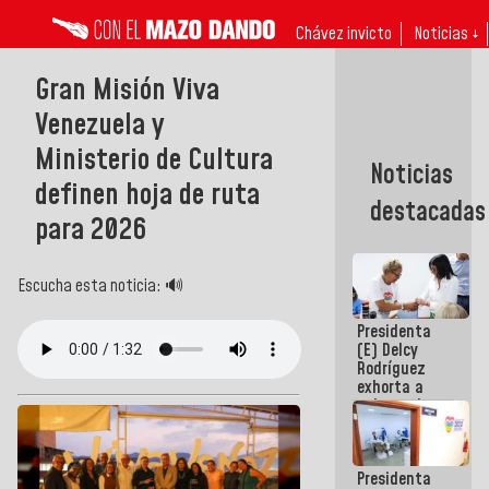
Chávez invicto
Noticias ↓
Gran Misión Viva
Venezuela y
Ministerio de Cultura
Noticias
definen hoja de ruta
destacadas
para 2026
Escucha esta noticia: 🔊
Presidenta
(E) Delcy
Rodríguez
exhorta a
gobernadores
y alcaldes a
edificar
casas para
Presidenta
abuelos