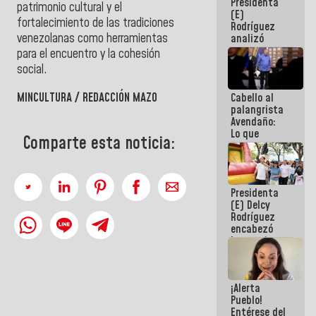
Presidenta
de la
patrimonio cultural y el
(E)
República
fortalecimiento de las tradiciones
Rodríguez
venezolanas como herramientas
analizó
junto a
para el encuentro y la cohesión
gobernadores
social.
planes de
recuperación
MINCULTURA / REDACCIÓN MAZO
Cabello al
del Sistema
palangrista
Eléctrico
Avendaño:
Nacional
Lo que
Comparte esta noticia:
vayas a
escribir
hazlo hoy
por que no
Presidenta
sabemos si
(E) Delcy
la semana
Rodríguez
que viene
encabezó
hay
lanzamiento
programa
del Plan
Nacional de
Recreación
¡Alerta
Vacacional
Pueblo!
Entérese del