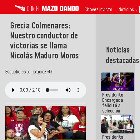
Chávez invicto
Noticias ↓
Grecia Colmenares:
Nuestro conductor de
victorias se llama
Noticias
Nicolás Maduro Moros
destacadas
Escucha esta noticia: 🔊
Presidenta
Encargada
felicitó a
selección
femenina de
baloncesto
por su
clasificación
Presidenta
a la