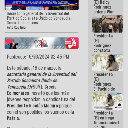
(E) Delcy
AmeriCup
Rodríguez
2027
ordena Plan
Secretaria general de la Juventud del
maestro de
Partido Socialista Unido de Venezuela,
desarrollo
Grecia Colmenares
logístico y
Foto Captura
turístico
Presidenta
para La
(E)
Guaira
Rodríguez
constata
obras de
Publicado: 16/03/2024 02:45 PM
rehabilitación
de Escuela
Este sábado, 16 de marzo, la
Militar de
secretaria general de la Juventud del
Presidenta
Mamo en La
(E)
Guaira
Partido Socialista Unido de
Rodríguez:
Venezuela (JP
SUV),
Grecia
El Pueblo de
Colmenares
, resaltó que los más
La Guaira
siempre
jóvenes respaldan la candidatura del
estará
Presidente Nicolás Maduro
porque
acompañada
con él son posibles los sueños de la
Presidenta
por el
(E) entrega
Gobierno
Patria
.
financiamientos
Nacional
a 1.766