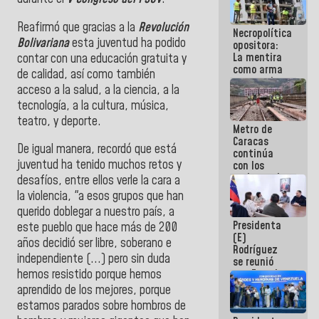
manejo de
escombros
Reafirmó que gracias a la
Revolución
Necropolítica
en La Guaira
Bolivariana
esta juventud ha podido
opositora:
La mentira
contar con una educación gratuita y
como arma
de calidad, así como también
contra el
acceso a la salud, a la ciencia, a la
Pueblo
tecnología, a la cultura, música,
teatro, y deporte.
Metro de
Caracas
De igual manera, recordó que está
continúa
juventud ha tenido muchos retos y
con los
trabajos de
desafíos, entre ellos verle la cara a
mantenimiento
la violencia, "a esos grupos que han
e inspección
querido doblegar a nuestro país, a
en la Línea 2
Presidenta
este pueblo que hace más de 200
(E)
años decidió ser libre, soberano e
Rodríguez
independiente (...) pero sin duda
se reunió
con Estado
hemos resistido porque hemos
Mayor
aprendido de los mejores, porque
Eléctrico
estamos parados sobre hombros de
para