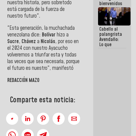
nuestra historia, pero sobretodo
bienvenidos
siempre que
está cargada de la fuerza de
estén en el
nuestro futuro".
marco de la
Constitución
"Esta generación, la muchachada
Cabello al
de la
palangrista
venezolana dice:
Bolívar
hizo a
República
Avendaño:
Sucre
,
Chávez
a
Nicolás
, por eso en
Lo que
el 2024 con nuestro Ayacucho
vayas a
volveremos a triunfar esta y todas
escribir
hazlo hoy
las veces que sea necesaria, porque
por que no
el futuro es nuestro", manifestó
sabemos si
la semana
REDACCIÓN MAZO
que viene
hay
programa
Comparte esta noticia: