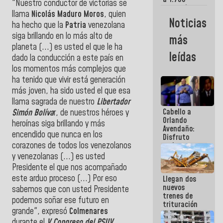
"Nuestro conductor de victorias se
comerciantes
llama
Nicolás Maduro Moros
, quien
y
Noticias
ha hecho que la
Patria
venezolana
emprendedores
afectados
siga brillando en lo más alto de
más
por
planeta (...) es usted el que le ha
terremotos
leídas
dado la conducción a este país en
los momentos más complejos que
ha tenido que vivir está generación
más joven, ha sido usted el que esa
llama sagrada de nuestro
Libertador
Cabello a
Simón Bolíva
r, de nuestros héroes y
Orlando
heroínas siga brillando y más
Avendaño:
encendido que nunca en los
Disfruto
corazones de todos los venezolanos
cada vez
que escribes
y venezolanas (...) es usted
porque lo
Presidente el que nos acompañado
que haces
este arduo proceso (...) Por eso
Llegan dos
es
nuevos
embarrarla
sabemos que con usted Presidente
trenes de
podemos soñar ese futuro en
trituración
grande", expresó
Colmenares
para
optimizar
durante el
V Congreso del PSUV
.