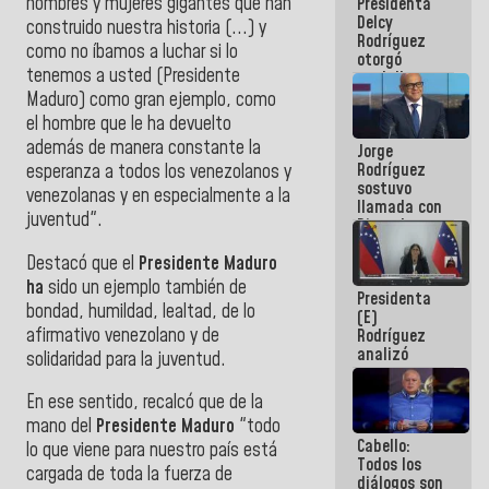
hombres y mujeres gigantes que han
Presidenta
abordar
Delcy
planes de
construido nuestra historia (...) y
Rodríguez
acción
como no íbamos a luchar si lo
otorgó
tenemos a usted (Presidente
medalla
"Héroe de
Maduro) como gran ejemplo, como
Venezuela"
el hombre que le ha devuelto
a servidores
además de manera constante la
Jorge
públicos
Rodríguez
esperanza a todos los venezolanos y
sostuvo
venezolanas y en especialmente a la
llamada con
juventud".
Dinorah
Figuera y
Destacó que el
Presidente Maduro
acuerdan
primer
ha
sido un ejemplo también de
Presidenta
encuentro
bondad, humildad, lealtad, de lo
(E)
presencial
afirmativo venezolano y de
Rodríguez
para el
analizó
diálogo
solidaridad para la juventud.
junto a
gobernadores
En ese sentido, recalcó que de la
planes de
mano del
Presidente Maduro
"todo
recuperación
Cabello:
del Sistema
lo que viene para nuestro país está
Todos los
Eléctrico
cargada de toda la fuerza de
diálogos son
Nacional