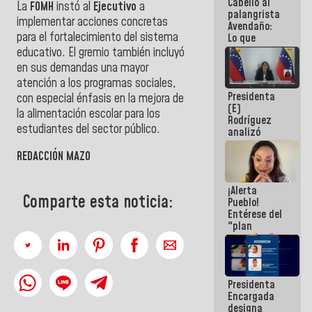
Cabello al
de la
La
FOMH
instó al
Ejecutivo
a
palangrista
República
implementar acciones concretas
Avendaño:
para el fortalecimiento del sistema
Lo que
vayas a
educativo. El gremio también incluyó
escribir
en sus demandas una mayor
hazlo hoy
atención a los programas sociales,
por que no
Presidenta
sabemos si
con especial énfasis en la mejora de
(E)
la semana
la alimentación escolar para los
Rodríguez
que viene
estudiantes del sector público.
analizó
hay
junto a
programa
gobernadores
REDACCIÓN MAZO
planes de
recuperación
¡Alerta
del Sistema
Comparte esta noticia:
Pueblo!
Eléctrico
Entérese del
Nacional
"plan
enjambre"
de La Sayo
para
sabotear el
Presidenta
diálogo y
Encargada
promover el
designa
caos