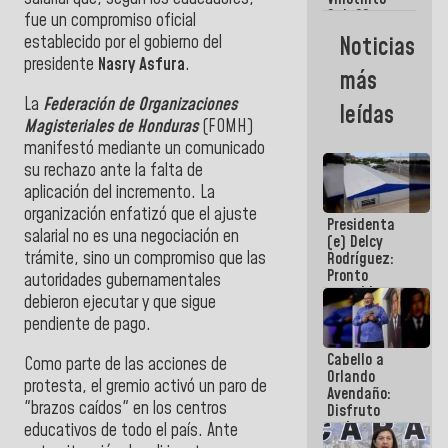
Maiquetía
Sub 20
fue un compromiso oficial
campeona
Noticias
establecido por el gobierno del
frente
presidente
Nasry Asfura
.
México Sub
más
23 en los
Centroamericanos
La
Federación de Organizaciones
leídas
Magisteriales de Honduras
(FOMH)
manifestó mediante un comunicado
su rechazo ante la falta de
aplicación del incremento. La
organización enfatizó que el ajuste
Presidenta
salarial no es una negociación en
(e) Delcy
trámite, sino un compromiso que las
Rodríguez:
Pronto
autoridades gubernamentales
restableceremos
debieron ejecutar y que sigue
las
pendiente de pago.
operaciones
en el
Cabello a
Aeropuerto
Como parte de las acciones de
Orlando
Internacional
protesta, el gremio activó un paro de
Avendaño:
de
"brazos caídos" en los centros
Disfruto
Maiquetía
cada vez
educativos de todo el país. Ante
que escribes