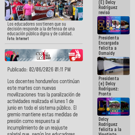
(E) Delcy
y del Caribe
Rodríguez
2026
revisó
agenda
económica y
Los educadores sostienen que su
ejecución de
decisión responde a la defensa de una
fondos de
educación pública digna y de calidad.
Presidenta
emergencia
Foto: Internet
Encargada
post-sismos
felicita a
Osmaidy
Arias y
Giraly
Marcano por
Publicado: 02/06/2026 01:11 PM
hacer
Presidenta
historia en
Los docentes hondureños continúan
(e) Delcy
los
este martes con nuevas
Rodríguez:
Centroamericanos
Pronto
movilizaciones tras la paralización de
restableceremos
actividades realizada el lunes 1 de
las
junio en todo el sistema público. El
operaciones
en el
gremio mantiene estas medidas de
Delcy
Aeropuerto
presión como respuesta al
Rodríguez
Internacional
incumplimiento de un reajuste
felicita a la
de
salarial que, según los educadores,
Vinotinto