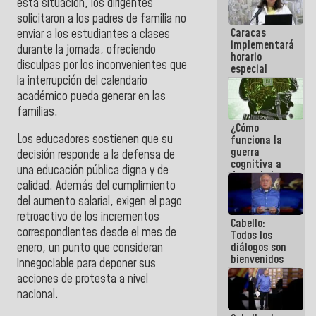
esta situación, los dirigentes
porque lo
solicitaron a los padres de familia no
que haces
Caracas
enviar a los estudiantes a clases
es
implementará
embarrarla
durante la jornada, ofreciendo
horario
disculpas por los inconvenientes que
especial
la interrupción del calendario
para
adaptarse
académico pueda generar en las
al plan de
familias.
ahorro
¿Cómo
energético
Los educadores sostienen que su
funciona la
guerra
decisión responde a la defensa de
cognitiva a
una educación pública digna y de
favor de la
calidad. Además del cumplimiento
narrativa
hegemónica?
del aumento salarial, exigen el pago
(1)
retroactivo de los incrementos
Cabello:
correspondientes desde el mes de
Todos los
diálogos son
enero, un punto que consideran
bienvenidos
innegociable para deponer sus
siempre que
acciones de protesta a nivel
estén en el
nacional.
marco de la
Constitución