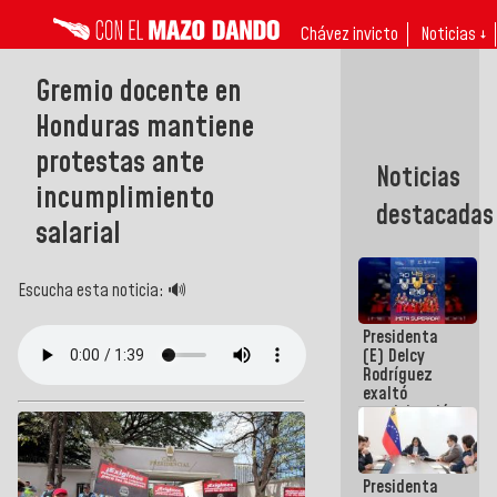
Chávez invicto
Noticias ↓
Gremio docente en
Honduras mantiene
protestas ante
Noticias
incumplimiento
destacadas
salarial
Escucha esta noticia: 🔊
Presidenta
(E) Delcy
Rodríguez
exaltó
participación
de
Venezuela
en Juegos
Presidenta
Centroamericanos