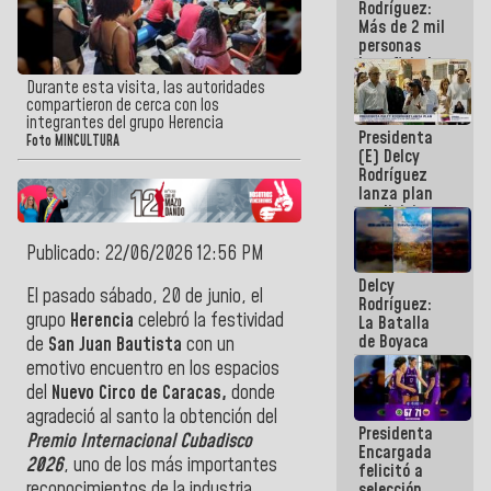
Rodríguez:
Más de 2 mil
personas
beneficiadas
con planes
Durante esta visita, las autoridades
para
compartieron de cerca con los
atención de
integrantes del grupo Herencia
Presidenta
emergencia
Foto MINCULTURA
(E) Delcy
sísmica en
Rodríguez
la última
lanza plan
semana
crediticio
con subsidio
a Juntas de
Publicado: 22/06/2026 12:56 PM
Condominio
Delcy
El pasado sábado, 20 de junio, el
Rodríguez:
grupo
Herencia
celebró la festividad
La Batalla
de Boyaca
de
San Juan Bautista
con un
representa
emotivo encuentro en los espacios
un capítulo
del
Nuevo Circo de Caracas,
donde
decisivo en
la gesta
agradeció al santo la obtención del
Presidenta
emancipadora
Premio Internacional Cubadisco
Encargada
de nuestra
2026
, uno de los más importantes
felicitó a
América
reconocimientos de la industria
selección