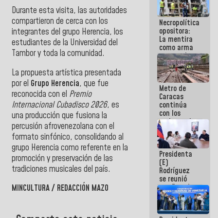
manejo de
Durante esta visita, las autoridades
escombros
compartieron de cerca con los
Necropolítica
en La Guaira
opositora:
integrantes del grupo Herencia, los
La mentira
estudiantes de la Universidad del
como arma
Tambor y toda la comunidad.
contra el
Pueblo
La propuesta artística presentada
por el
Grupo Herencia
, que fue
Metro de
reconocida con el
Premio
Caracas
Internacional Cubadisco 2026
, es
continúa
con los
una producción que fusiona la
trabajos de
percusión afrovenezolana con el
mantenimiento
formato sinfónico, consolidando al
e inspección
en la Línea 2
grupo Herencia como referente en la
Presidenta
promoción y preservación de las
(E)
tradiciones musicales del país.
Rodríguez
se reunió
con Estado
MINCULTURA / REDACCIÓN MAZO
Mayor
Eléctrico
para