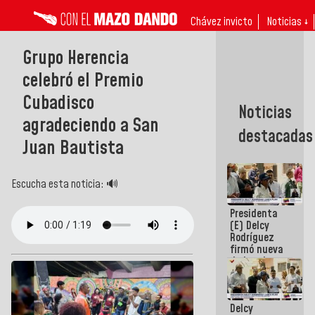
Chávez invicto
Noticias ↓
Grupo Herencia
celebró el Premio
Cubadisco
Noticias
agradeciendo a San
destacadas
Juan Bautista
Escucha esta noticia: 🔊
Presidenta
(E) Delcy
Rodríguez
firmó nueva
de Ley de
Arrendamiento
aprobada
por la AN
Delcy