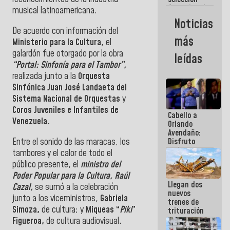
femenina de
musical latinoamericana.
baloncesto
Noticias
por su
De acuerdo con información del
clasificación
más
Ministerio para la Cultura
, el
a la
AmeriCup
galardón fue otorgado por la obra
leídas
2027
“Portal: Sinfonía para el Tambor”,
realizada junto a la
Orquesta
Sinfónica Juan José Landaeta del
Sistema Nacional de Orquestas
y
Coros Juveniles e Infantiles de
Cabello a
Venezuela.
Orlando
Avendaño:
Entre el sonido de las maracas, los
Disfruto
cada vez
tambores y el calor de todo el
que escribes
público presente, el
ministro del
porque lo
Poder Popular para la Cultura, Raúl
que haces
Llegan dos
es
Cazal,
se sumó a la celebración
nuevos
embarrarla
junto a los viceministros,
Gabriela
trenes de
Simoza,
de cultura; y
Miqueas “
Piki
”
trituración
para
Figueroa,
de cultura audiovisual.
optimizar