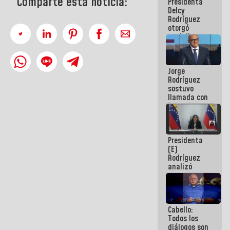
Comparte esta noticia:
Presidenta
abordar
Delcy
planes de
Rodríguez
acción
otorgó
medalla
"Héroe de
Venezuela"
a servidores
Jorge
públicos
Rodríguez
sostuvo
llamada con
Dinorah
Figuera y
acuerdan
primer
Presidenta
encuentro
(E)
presencial
Rodríguez
para el
analizó
diálogo
junto a
gobernadores
planes de
recuperación
Cabello:
del Sistema
Todos los
Eléctrico
diálogos son
Nacional