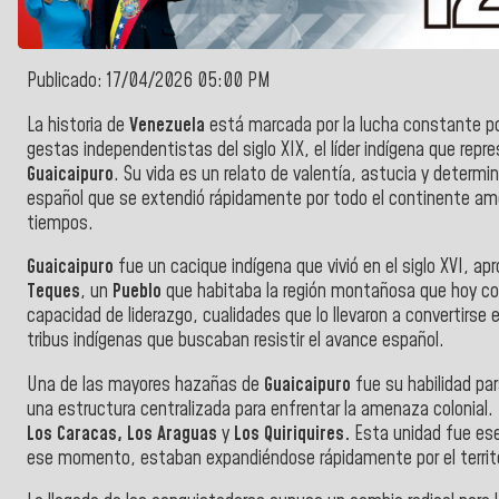
Publicado: 17/04/2026 05:00 PM
La historia de
Venezuela
está marcada por la lucha constante po
gestas independentistas del siglo XIX, el líder indígena que repr
Guaicaipuro
. Su vida es un relato de valentía, astucia y determi
español que se extendió rápidamente por todo el continente amer
tiempos.
Guaicaipuro
fue un cacique indígena que vivió en el siglo XVI, a
Teques
, un
Pueblo
que habitaba la región montañosa que hoy c
capacidad de liderazgo, cualidades que lo llevaron a convertirse 
tribus indígenas que buscaban resistir el avance español.
Una de las mayores hazañas de
Guaicaipuro
fue su habilidad par
una estructura centralizada para enfrentar la amenaza colonial.
Los Caracas, Los Araguas
y
Los Quiriquires.
Esta unidad fue ese
ese momento, estaban expandiéndose rápidamente por el territor