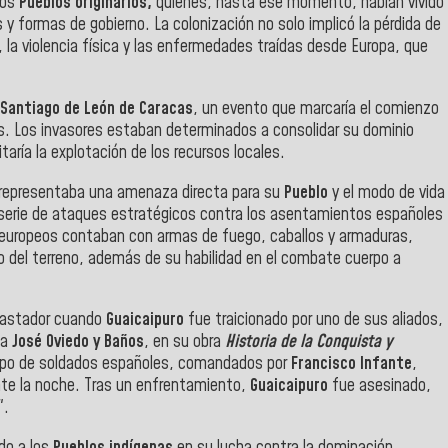
los
Pueblos originarios,
quienes, hasta ese momento, habían vivido
y formas de gobierno. La colonización no solo implicó la pérdida de
, la violencia física y las enfermedades traídas desde Europa, que
Santiago de León de
Caracas
, un evento que marcaría el comienzo
as. Los invasores estaban determinados a consolidar su dominio
taría la explotación de los recursos locales.
representaba una amenaza directa para su
Pueblo
y el modo de vida
na serie de ataques estratégicos contra los asentamientos españoles
os europeos contaban con armas de fuego, caballos y armaduras,
o del terreno, además de su habilidad en el combate cuerpo a
evastador cuando
Guaicaipuro
fue traicionado por uno de sus aliados,
ta
José Oviedo y Baños
, en su obra
Historia de la
Conquista y
rupo de soldados españoles, comandados por
Francisco Infante
,
rante la noche. Tras un enfrentamiento,
Guaicaipuro
fue asesinado,
".
do a los
Pueblos indígenas
en su lucha contra la dominación