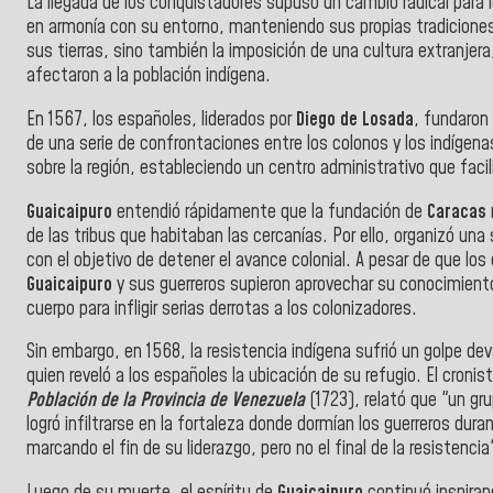
La llegada de los conquistadores supuso un cambio radical para 
en armonía con su entorno, manteniendo sus propias tradiciones 
sus tierras, sino también la imposición de una cultura extranjera
afectaron a la población indígena.
En 1567, los españoles, liderados por
Diego de Losada
, fundaron
de una serie de confrontaciones entre los colonos y los indígen
sobre la región, estableciendo un centro administrativo que facili
Guaicaipuro
entendió rápidamente que la fundación de
Caracas
de las tribus que habitaban las cercanías. Por ello, organizó u
con el objetivo de detener el avance colonial. A pesar de que l
Guaicaipuro
y sus guerreros supieron aprovechar su conocimient
cuerpo para infligir serias derrotas a los colonizadores.
Sin embargo, en 1568, la resistencia indígena sufrió un golpe d
quien reveló a los españoles la ubicación de su refugio. El cronis
Población de la Provincia de Venezuela
(1723), relató que "un g
logró infiltrarse en la fortaleza donde dormían los guerreros du
marcando el fin de su liderazgo, pero no el final de la resistencia
Luego de su muerte, el espíritu de
Guaicaipuro
continuó inspiran